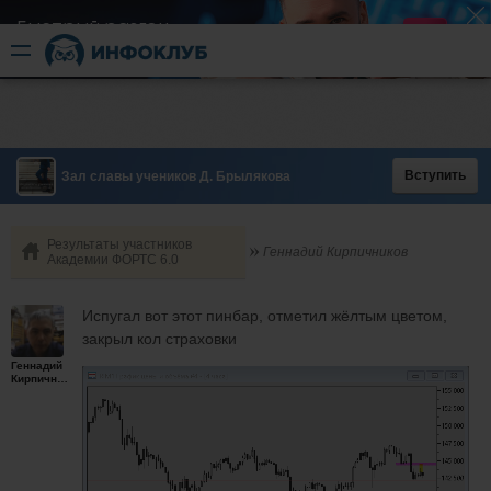
Быстрый разгон
​в короткие сроки
Вступить
Зал славы учеников Д. Брылякова
Результаты участников
Геннадий Кирпичников
Академии ФОРТС 6.0
Испугал вот этот пинбар, отметил жёлтым цветом,
закрыл кол страховки
Геннадий
Кирпичников