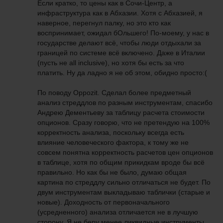
Если кратко, то цены как в Сочи-Центр, а
инфраструктура как в Абхазии. Хотя с Абхазией, я
наверное, перегнул палку, но это кто как
воспринимает, ожидал бОльшего! По-моему, у нас в
государстве делают всё, чтобы люди отдыхали за
границей по системе всё включено. Даже в Италии
(пусть не all inclusive), но хотя бы есть за что
платить. Ну да ладно я не об этом, обидно просто:(
По поводу Oppozit. Сделал более предметный
анализ стреддлов по разным инструментам, спасибо
Андрею Дементьеву за таблицу расчета стоимости
опционов. Сразу говорю, что не претендую на 100%
корректность анализа, поскольку всегда есть
влияние человеческого фактора, к тому же не
совсем понятна корректность расчетов цен опционов
в таблице, хотя по общим прикидкам вроде бы всё
правильно. Но как бы не было, думаю общая
картина по стреддлу сильно отличаться не будет. По
двум инструментам выкладываю таблички (старые и
новые). Доходность от первоначального
(усредненного) анализа отличается не в лучшую
сторону. Я не беру менее ликвидные инструменты