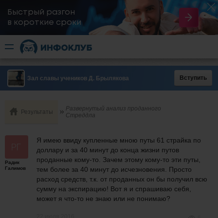
Быстрый разгон
​в короткие сроки
Вступить
Зал славы учеников Д. Брылякова
Развернутый анализ проданного
Результаты
Стреддла
Я имею ввиду купленные мною путы 61 страйка по
доллару и за 40 минут до конца жизни путов
проданные кому-то. Зачем этому кому-то эти путы,
Радик
Галимов
тем более за 40 минут до исчезновения. Просто
расход средств, т.к. от проданных он бы получил всю
сумму на экспирацию! Вот я и спрашиваю себя,
может я что-то не знаю или не понимаю?
22 июля 2016