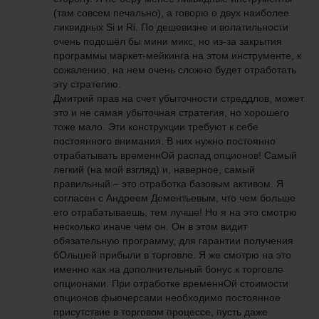
(там совсем печально), а говорю о двух наиболее
ликвидных Si и Ri. По дешевизне и волатильности
очень подошёл бы мини микс, но из-за закрытия
программы маркет-мейкинга на этом инструменте, к
сожалению, на нем очень сложно будет отработать
эту стратегию.
Дмитрий прав на счет убыточности стреддлов, может
это и не самая убыточная стратегия, но хорошего
тоже мало. Эти конструкции требуют к себе
постоянного внимания. В них нужно постоянно
отрабатывать временнОй распад опционов! Самый
легкий (на мой взгляд) и, наверное, самый
правильный – это отработка базовым активом. Я
согласен с Андреем Дементьевым, что чем больше
его отрабатываешь, тем лучше! Но я на это смотрю
несколько иначе чем он. Он в этом видит
обязательную программу, для гарантии получения
бОльшей прибыли в торговле. Я же смотрю на это
именно как на дополнительный бонус к торговле
опционами. При отработке временнОй стоимости
опционов фьючерсами необходимо постоянное
присутствие в торговом процессе, пусть даже