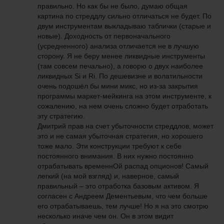
правильно. Но как бы не было, думаю общая
картина по стреддлу сильно отличаться не будет. По
двум инструментам выкладываю таблички (старые и
новые). Доходность от первоначального
(усредненного) анализа отличается не в лучшую
сторону. Я не беру менее ликвидные инструменты
(там совсем печально), а говорю о двух наиболее
ликвидных Si и Ri. По дешевизне и волатильности
очень подошёл бы мини микс, но из-за закрытия
программы маркет-мейкинга на этом инструменте, к
сожалению, на нем очень сложно будет отработать
эту стратегию.
Дмитрий прав на счет убыточности стреддлов, может
это и не самая убыточная стратегия, но хорошего
тоже мало. Эти конструкции требуют к себе
постоянного внимания. В них нужно постоянно
отрабатывать временнОй распад опционов! Самый
легкий (на мой взгляд) и, наверное, самый
правильный – это отработка базовым активом. Я
согласен с Андреем Дементьевым, что чем больше
его отрабатываешь, тем лучше! Но я на это смотрю
несколько иначе чем он. Он в этом видит