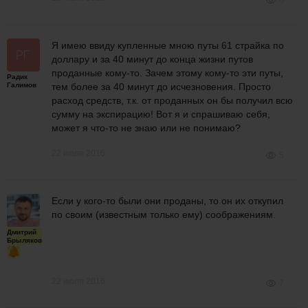
6
Я имею ввиду купленные мною путы 61 страйка по
доллару и за 40 минут до конца жизни путов
проданные кому-то. Зачем этому кому-то эти путы,
Радик
Галимов
тем более за 40 минут до исчезновения. Просто
расход средств, т.к. от проданных он бы получил всю
сумму на экспирацию! Вот я и спрашиваю себя,
может я что-то не знаю или не понимаю?
22 июля 2016
5
Если у кого-то были они проданы, то он их откупил
по своим (известным только ему) соображениям.
Дмитрий
Брыляков
22 июля 2016
7