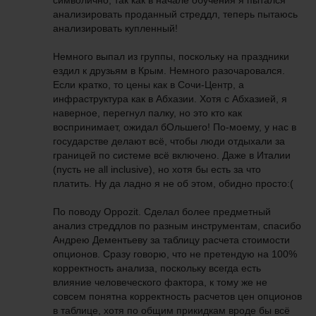
символично, так как в начале обучения я пытался
анализировать проданный стреддл, теперь пытаюсь
анализировать купленный!
Немного выпал из группы, поскольку на праздники
ездил к друзьям в Крым. Немного разочаровался.
Если кратко, то цены как в Сочи-Центр, а
инфраструктура как в Абхазии. Хотя с Абхазией, я
наверное, перегнул палку, но это кто как
воспринимает, ожидал бОльшего! По-моему, у нас в
государстве делают всё, чтобы люди отдыхали за
границей по системе всё включено. Даже в Италии
(пусть не all inclusive), но хотя бы есть за что
платить. Ну да ладно я не об этом, обидно просто:(
По поводу Oppozit. Сделал более предметный
анализ стреддлов по разным инструментам, спасибо
Андрею Дементьеву за таблицу расчета стоимости
опционов. Сразу говорю, что не претендую на 100%
корректность анализа, поскольку всегда есть
влияние человеческого фактора, к тому же не
совсем понятна корректность расчетов цен опционов
в таблице, хотя по общим прикидкам вроде бы всё