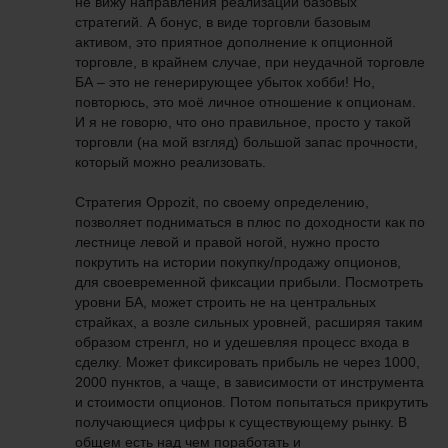
не вижу направления реализации базовых
стратегий. А бонус, в виде торговли базовым
активом, это приятное дополнение к опционной
торговле, в крайнем случае, при неудачной торговле
БА – это не генерирующее убыток хобби! Но,
повторюсь, это моё личное отношение к опционам.
И я не говорю, что оно правильное, просто у такой
торговли (на мой взгляд) большой запас прочности,
который можно реализовать.
Стратегия Oppozit, по своему определению,
позволяет подниматься в плюс по доходности как по
лестнице левой и правой ногой, нужно просто
покрутить на истории покупку/продажу опционов,
для своевременной фиксации прибыли. Посмотреть
уровни БА, может строить не на центральных
страйках, а возле сильных уровней, расширяя таким
образом стренгл, но и удешевляя процесс входа в
сделку. Может фиксировать прибыль не через 1000,
2000 пунктов, а чаще, в зависимости от инструмента
и стоимости опционов. Потом попытаться прикрутить
получающиеся цифры к существующему рынку. В
общем есть над чем поработать и