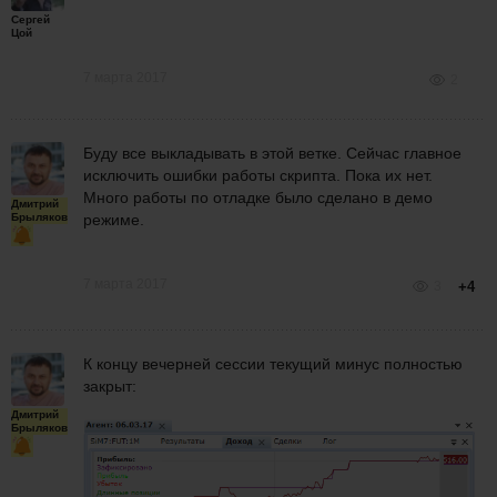
Сергей
Цой
7 марта 2017
2
Буду все выкладывать в этой ветке. Сейчас главное
исключить ошибки работы скрипта. Пока их нет.
Много работы по отладке было сделано в демо
Дмитрий
Брыляков
режиме.
7 марта 2017
3
+4
К концу вечерней сессии текущий минус полностью
закрыт:
Дмитрий
Брыляков