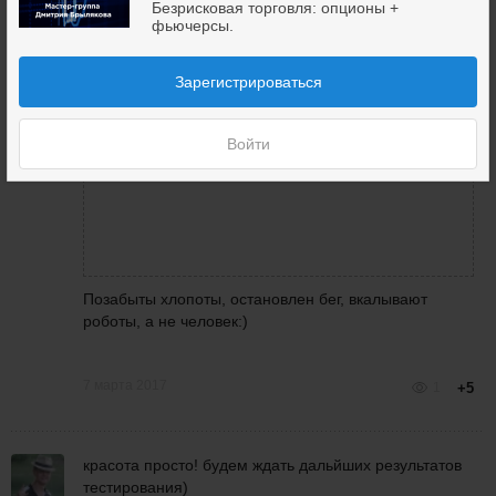
Безрисковая торговля: опционы +
фьючерсы.
Зарегистрироваться
Войти
Позабыты хлопоты, остановлен бег, вкалывают
роботы, а не человек:)
7 марта 2017
1
+5
красота просто! будем ждать дальйших результатов
тестирования)