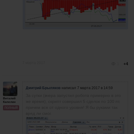
7 марта 2017
1
+4
Дмитрий Брыляков
написал
7 марта 2017 в 14:59
За сутки (вчера запустил робота примерно в это
Виталий
же время), скрипт совершил 5 сделок
по 100 пт.
Капелин
причем все от одного уровня! Я бы руками так
ПОЛНЫЙ
вряд ли смог.