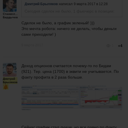
Дмитрий Брыляков
написал
9 марта 2017 в 12:28
Сегодня сделок не было, 1 фьючерс в позиции:
Станислав
Бардычев
Сделок не было, а график зеленый! )))
Это мечта робота: ничего не делать, чтобы деньги
сами приходили! )
9 марта 2017
1
+4
Доход опционов считается почему-то по Бидам
(921). Тер. цена (1700) в эквити не учитывается. По
факту профита в 2 раза больше.
Дмитрий
Брыляков
Сейчас график стал лучше, но все равно по факту