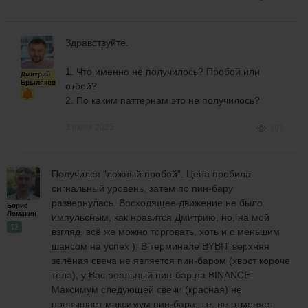
Здравствуйте.
1. Что именно не получилось? Пробой или
Дмитрий
Брыляков
отбой?
2. По каким паттернам это не получилось?
3 июля 2025
191
Получился "ложный пробой". Цена пробила
сигнальный уровень, затем по пин-бару
развернулась. Восходящее движение не было
Борис
Ломакин
импульсным, как нравится Дмитрию, но, на мой
12
взгляд, всё же можно торговать, хоть и с меньшим
шансом на успех ). В терминале BYBIT верхняя
зелёная свеча не является пин-баром (хвост короче
тела), у Вас реальный пин-бар на BINANCE.
Максимум следующей свечи (красная) не
превышает максимум пин-бара, т.е. не отменяет