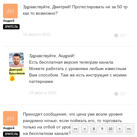
Здравствуйте, Дмитрий! Протестировать не за 50 тр
как то возможно?
Андрей
ЗРИТЕЛЬ
19 августа 2025
127
Здравствуйте, Андрей!
Есть бесплатная версия телеграм канала.
Можете работать с уровнями любым известным
Дмитрий
Брыляков
Вам способом. Там же есть инструкция с моими
паттернами.
19 августа 2025
127
Приходят сообщения, что цена уже возле уровня
рандомно ночью, если поймать его, то торговать
только на отбой от уровня. Инструкция с паттернами
Андрей
<<
<
8
9
10
>
>>
на бесплатном канале?
ЗРИТЕЛЬ