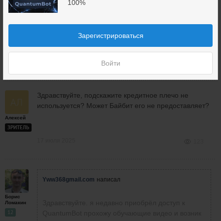
QuantumBot прохожу обучающие видео и возник
100%
Юрий
вопрос в седьмом видео стратегия Гравити
ЗРИТЕЛЬ
упоминается отторговой платформе автовотч. что
это И где её найти?
Зарегистрироваться
Спасибо
12 июля 2025
Войти
144
Здравствуйте, подскажите кредитное плечо не
используется? Может Байбит его не предоставляет?
Алексей
ЗРИТЕЛЬ
17 июля 2025
123
Yww368gmail.com
написал
Борис
Здравствуйте. я недавно приобрёл доступ к
Ломакин
12
QuantumBot прохожу обучающие видео и возник