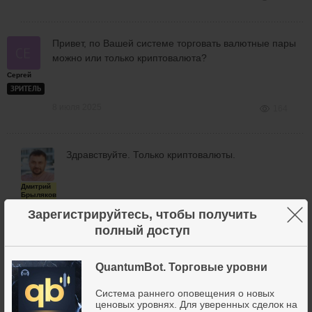
Привет, по Вашей системе торговать валютные пары
можно или только криптовалюта?
Сергей
ЗРИТЕЛЬ
8 июля 2025
164
Здравствуйте. Только криптовалюты.
Дмитрий
Брыляков
×
Зарегистрируйтесь, чтобы получить
полный доступ
8 июля 2025
166
QuantumBot. Торговые уровни
Система раннего оповещения о новых
Здравствуйте. я недавно приобрёл доступ к
ценовых уровнях. Для уверенных сделок на