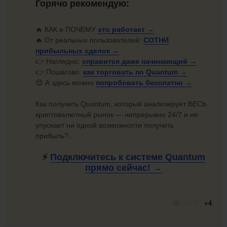
Горячо рекомендую:
🔥 КАК и ПОЧЕМУ
это
работает →
🔥 От реальных пользователей:
СОТНИ
прибыльных
сделок →
👉 Наглядно:
справится даже начинающий →
👉 Пошагово:
как торговать по
Quantum →
😍 А здесь можно
попробовать
бесплатно →
Как получить Quantum, который анализирует ВЕСЬ
криптовалютный рынок — непрерывно 24/7 и не
упускает ни одной возможности получить
прибыль?..
⚡
Подключитесь к системе Quantum
прямо
сейчас! →
1953
+4