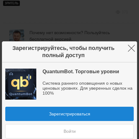
ЗРИТЕЛЬ
371
Почему нет возможности? Пользуйтесь
бесплатной версией.
×
Зарегистрируйтесь, чтобы получить
Дмитрий
Брыляков
полный доступ
362
QuantumBot. Торговые уровни
Система раннего оповещения о новых
ценовых уровнях. Для уверенных сделок на
приветствую Дмитрий в пакет входили какие то
100%
настройки! как их использовать?
подключился к 2 м чатам пока смотрю как
Ivan
отрабатываются!
ЗРИТЕЛЬ
Зарегистрироваться
281
Войти