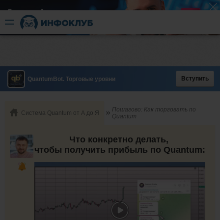
Быстрый разгон
​в короткие сроки
Вступить
QuantumBot. Торговые уровни
Пошагово: Как торговать по
Система Quantum от А до Я
Quantum
Что конкретно делать,
чтобы получить прибыль по Quantum: