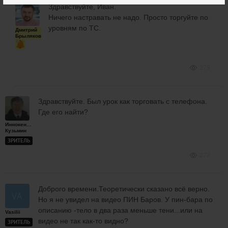
Здравствуйте, Иван.
Ничего настравать не надо. Просто торгуйте по
уровням по ТС.
Дмитрий
Брыляков
279
Здравствуйте. Был урок как торговать с телефона.
Где его найти?
Иннокентий
Кузьмин
ЗРИТЕЛЬ
272
Доброго времени.Теоретически сказано всё верно.
Но я не увидел на видео ПИН Баров. У пин-бара по
описанию -тело в два раза меньше тени...или на
Vasilii
видео не так как-то видно?
ЗРИТЕЛЬ