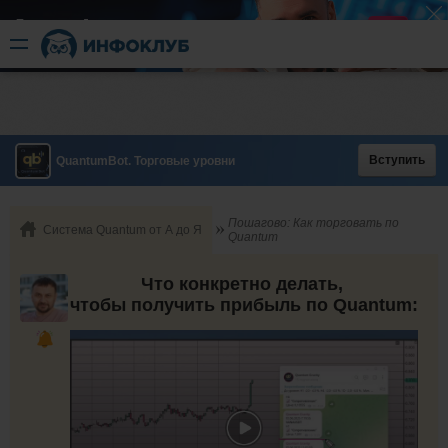
Быстрый разгон
​в короткие сроки
Вступить
QuantumBot. Торговые уровни
Пошагово: Как торговать по
Система Quantum от А до Я
Quantum
Что конкретно делать,
чтобы получить прибыль по Quantum: