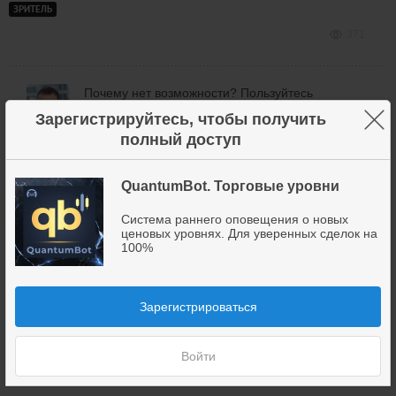
ЗРИТЕЛЬ
371
Почему нет возможности? Пользуйтесь
бесплатной версией.
×
Зарегистрируйтесь, чтобы получить
Дмитрий
полный доступ
Брыляков
QuantumBot. Торговые уровни
362
Система раннего оповещения о новых
ценовых уровнях. Для уверенных сделок на
100%
приветствую Дмитрий в пакет входили какие то
настройки! как их использовать?
подключился к 2 м чатам пока смотрю как
Ivan
Зарегистрироваться
отрабатываются!
ЗРИТЕЛЬ
281
Войти