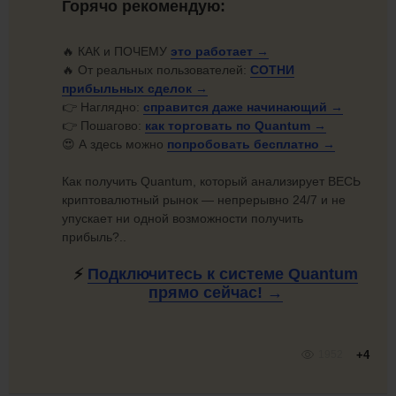
Горячо рекомендую:
🔥 КАК и ПОЧЕМУ
это
работает →
🔥 От реальных пользователей:
СОТНИ
прибыльных
сделок →
👉 Наглядно:
справится даже начинающий →
👉 Пошагово:
как торговать по
Quantum →
😍 А здесь можно
попробовать
бесплатно →
Как получить Quantum, который анализирует ВЕСЬ
криптовалютный рынок — непрерывно 24/7 и не
упускает ни одной возможности получить
прибыль?..
⚡
Подключитесь к системе Quantum
прямо
сейчас! →
1952
+4