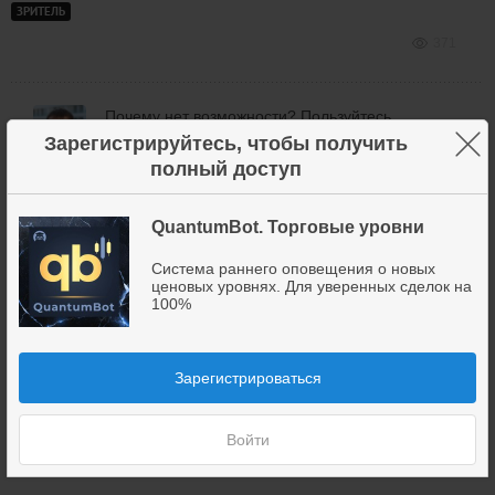
ЗРИТЕЛЬ
371
Почему нет возможности? Пользуйтесь
×
бесплатной версией.
Зарегистрируйтесь, чтобы получить
полный доступ
Дмитрий
Брыляков
QuantumBot. Торговые уровни
362
Система раннего оповещения о новых
ценовых уровнях. Для уверенных сделок на
100%
приветствую Дмитрий в пакет входили какие то
настройки! как их использовать?
подключился к 2 м чатам пока смотрю как
Ivan
Зарегистрироваться
отрабатываются!
ЗРИТЕЛЬ
281
Войти