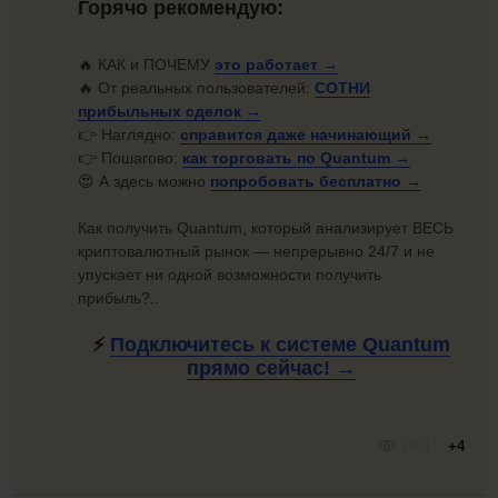
Горячо рекомендую:
🔥 КАК и ПОЧЕМУ
это
работает →
🔥 От реальных пользователей:
СОТНИ
прибыльных
сделок →
👉 Наглядно:
справится даже начинающий →
👉 Пошагово:
как торговать по
Quantum →
😍 А здесь можно
попробовать
бесплатно →
Как получить Quantum, который анализирует ВЕСЬ
криптовалютный рынок — непрерывно 24/7 и не
упускает ни одной возможности получить
прибыль?..
⚡
Подключитесь к системе Quantum
прямо
сейчас! →
1951
+4