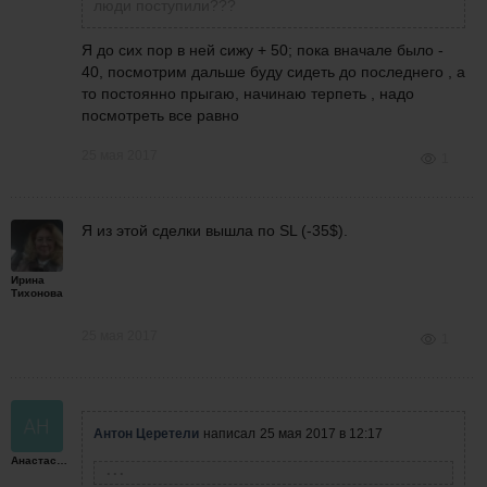
люди поступили???
Я до сих пор в ней сижу + 50; пока вначале было -
40, посмотрим дальше буду сидеть до последнего , а
то постоянно прыгаю, начинаю терпеть , надо
посмотреть все равно
25 мая 2017
1
Я из этой сделки вышла по SL (-35$
).
Ирина
Тихонова
25 мая 2017
1
Антон Церетели
написал
25 мая 2017 в 12:17
Анастасия
Анастасия
написала
25 мая 2017 в 12:15