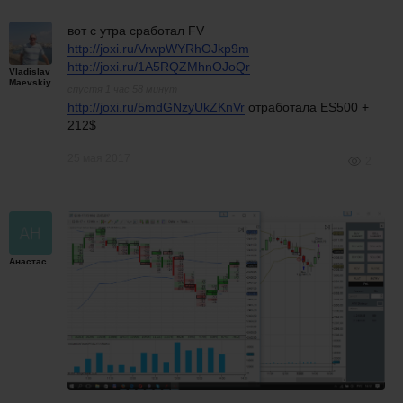
вот с утра сработал FV
http://joxi.ru/VrwpWYRhOJkp9m
http://joxi.ru/1A5RQZMhnOJoQr
Vladislav
Maevskiy
спустя 1 час 58 минут
http://joxi.ru/5mdGNzyUkZKnVr
отработала ES500 +
212$
25 мая 2017
2
Анастасия