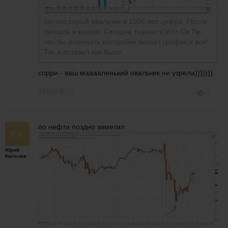
Скажите пож.кто-нибудь пользовался уже
Я нет - у меня демо...
сигнал,серый овальчик и 1006 лот цифра. После
чарт трейдером? Не ставится стоп и тейк
сигнала и вошёл. Сегодня тыркал в этот Си Пи
что-бы поменять настройки,виснет график и всё!
сделка
Так и оставил как было.
сорри - ваш мааааленький овальчик не узрела)))))))
25 мая 2017
0
по нефти поздно заметил
Юрий
Киселев