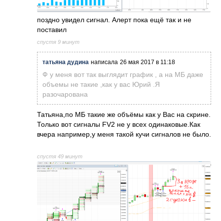
поздно увидел сигнал. Алерт пока ещё так и не
поставил
спустя 9 минут
татьяна дудина
написала
26 мая 2017 в 11:18
Ф у меня вот так выглядит график , а на МБ даже
объемы не такие ,как у вас Юрий .Я
разочарована
Татьяна,по МБ такие же объёмы как у Вас на скрине.
Только вот сигналы FV2 не у всех одинаковые.Как
вчера например,у меня такой кучи сигналов не было.
спустя 49 минут