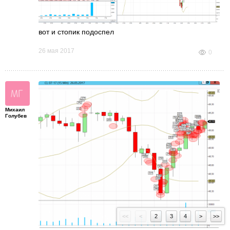
вот и стопик подоспел
26 мая 2017
0
Михаил
Голубев
<<
<
2
3
4
>
>>