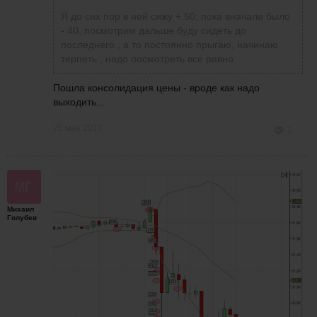
Я до сих пор в ней сижу + 50; пока вначале было
- 40, посмотрим дальше буду сидеть до
последнего , а то постоянно прыгаю, начинаю
терпеть , надо посмотреть все равно
Пошла консолидация цены - вроде как надо
выходить...
25 мая 2017
1
У меня вот была, сначала в минусе - потом
вышла, может и рано....Что скажите, как бы
вы, люди поступили???
Михаил
Голубев