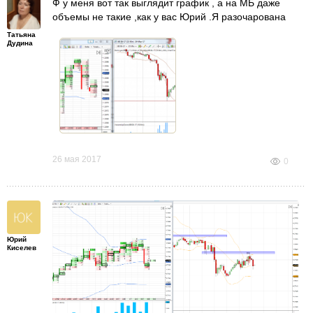
Ф у меня вот так выглядит график , а на МБ даже
объемы не такие ,как у вас Юрий .Я разочарована
Татьяна
Дудина
26 мая 2017
0
Юрий
Киселев