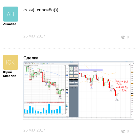
елки), спасибо)))
Анастасия
26 мая 2017
0
Сделка
Юрий
Киселев
26 мая 2017
0