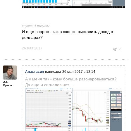
спустя 4 минуты
И еще вопрос - как в окошке выставить доход в
долларах?
26 мая 2017
2
Анастасия
написала
26 мая 2017 в 12:14
А у меня так - кому больше разочаровываться?
Э.а.
Да еще и сигналов нет....
Орлов