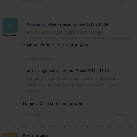
25 мая 2017
1
Михаил Голубев
написал
25 мая 2017 в 16:39
Что-то не так идет, гудит и гудит алерт
Анастасия
У меня вообще не в попад гудит
спустя 23 секунды
татьяна дудина
написала
25 мая 2017 в 16:43
Зашла во второй половине дня.Кто подскажет
файл звуковой
куда переместить ,чтоб звучал
сигнал
На диск С - в корневой каталог
25 мая 2017
1
Всем привет!