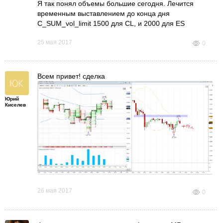
Я так понял объемы большие сегодня. Лечится
временным выставлением до конца дня
C_SUM_vol_limit 1500 для CL, и 2000 для ES
25 мая 2017
0
Всем привет! сделка
Юрий
разошелся индикатор не на шутку. как
Киселев
думаете где войти в сделку?
26 мая 2017
0