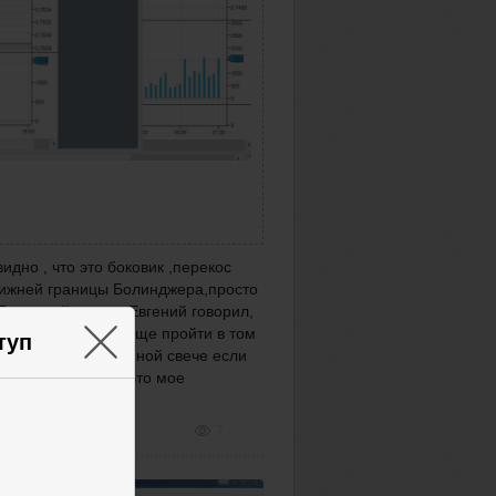
дно , что это боковик ,перекос
 нижней границы Болинджера,просто
По второй сделке Евгений говорил,
×
ть т.к цена может еще пройти в том
туп
ыскакиваю на длинной свече если
на идет вбок.Но это мое
7