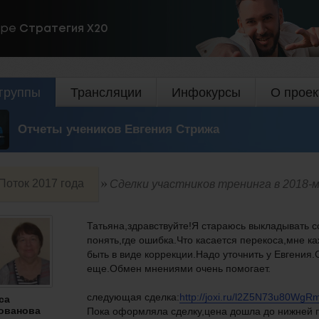
ире
Стратегия Х20
группы
Трансляции
Инфокурсы
О проек
Отчеты учеников Евгения Стрижа
Поток 2017 года
Сделки участников тренинга в 2018-м
Татьяна,здравствуйте!Я стараюсь выкладывать 
понять,где ошибка.Что касается перекоса,мне ка
быть в виде коррекции.Надо уточнить у Евгения
еще.Обмен мнениями очень помогает.
следующая сделка:
http://joxi.ru/l2Z5N73u80WgR
са
ованова
Пока оформляла сделку,цена дошла до нижней г