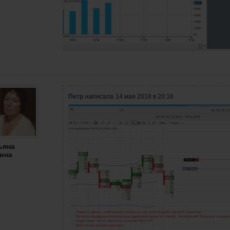
Петр
написала
14 мая 2018 в 20:16
ьяна
ина