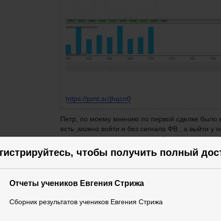
https://prn
t.sc/jhqcn0
Петр, по моему мнению по первой сделке было ви
есть ,можно войти и без сигнала ФВ , а выйти у
подождать и см как поведет себя зеленая свеча.
что нужно подождать проторговку и тогда выходи
гистрируйтесь, чтобы получить полный дос
направлении по которому шла.Но я например, в
большой объем.После больших свечей обычно це
мнение,может кто-то по другому думает
Отчеты учеников Евгения Стрижа
Сборник результатов учеников Евгения Стрижа