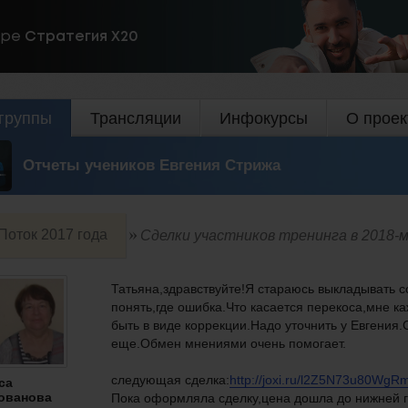
ире
Стратегия Х20
группы
Трансляции
Инфокурсы
О проек
Отчеты учеников Евгения Стрижа
Поток 2017 года
Сделки участников тренинга в 2018-м
Татьяна,здравствуйте!Я стараюсь выкладывать 
понять,где ошибка.Что касается перекоса,мне ка
быть в виде коррекции.Надо уточнить у Евгения
еще.Обмен мнениями очень помогает.
следующая сделка:
http://joxi.ru/l2Z5N73u80WgR
са
ованова
Пока оформляла сделку,цена дошла до нижней г