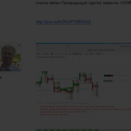
пошла вверх.Предыдущую сделку закрыла +150$
http://joxi.ru/krD6OP7t0RXGl2
р