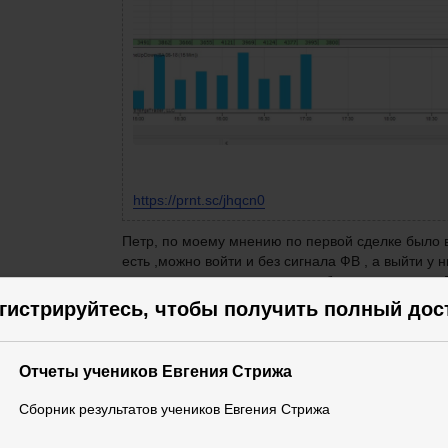
https://prn
t.sc/jhqcn0
Петр, по моему мнению по первой сделке было ви
есть ,можно войти и без сигнала ФВ , а выйти у
подождать и см как поведет себя зеленая свеча.
что нужно подождать проторговку и тогда выходи
гистрируйтесь, чтобы получить полный дос
направлении по которому шла.Но я например, в
большой объем.После больших свечей обычно це
мнение,может кто-то по другому думает
Отчеты учеников Евгения Стрижа
Сборник результатов учеников Евгения Стрижа