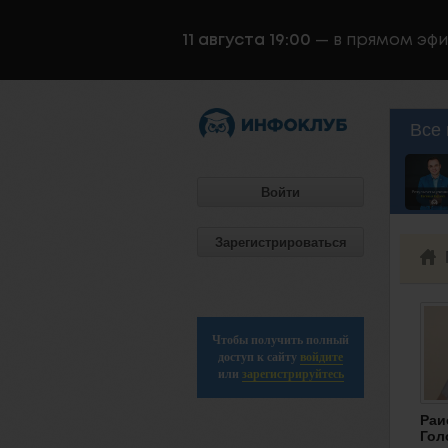
11 августа 19:00
— в прямом эф
Все 
Войти
Зарегистрироваться
Чтобы получить полный
доступ к сайту
войдите
или
зарегистрируйтесь
Раи
Гол