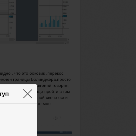
дно , что это боковик ,перекос
 нижней границы Болинджера,просто
По второй сделке Евгений говорил,
×
ть т.к цена может еще пройти в том
туп
ыскакиваю на длинной свече если
на идет вбок.Но это мое
7