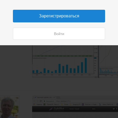
Зарегистрироваться
трий
филов
Войти