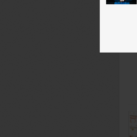
Дми
Пан