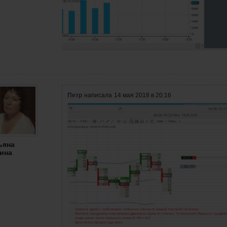
Петр
написала
14 мая 2018 в 20:16
ьяна
ина