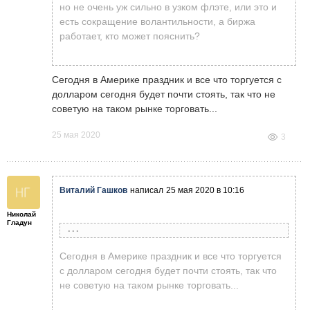
но не очень уж сильно в узком флэте, или это и
есть сокращение волантильности, а биржа
работает, кто может пояснить?
Сегодня в Америке праздник и все что торгуется с
долларом сегодня будет почти стоять, так что не
советую на таком рынке торговать...
25 мая 2020
3
Виталий Гашков
написал
25 мая 2020 в 10:16
Николай
Гладун
Николай Гладун
написал
25 мая 2020 в 10:10
Сегодня в Америке праздник и все что торгуется
ВСЕХ приветствую. Смотрю по календарю,
с долларом сегодня будет почти стоять, так что
день Памяти в Америке торги по индексу
не советую на таком рынке торговать...
обозначены красным с 23-00 воскресенья по