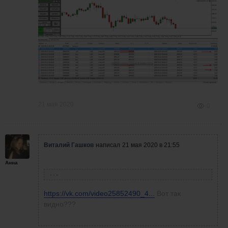
21 мая 2020
0
Виталий Гашков
написал
21 мая 2020 в 21:55
Анна
Анна Винник
написала
21 мая 2020 в 21:54
https://vk.com/video25852490_4...
Вот так
видно???
Давид Манукянц
написал
21 мая 2020 в
Спасибо большое