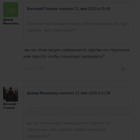
Виталий Гашков
написал
21 мая 2020 в 20:48
Давид
Записал небольшое видео, без коментов, на три
Манукянц
сделки, тест панельки!!!
вы на этом видео совершаете сделки по стратегии,
или просто чтобы панельку проверить?
21 мая 2020
1
Давид Манукянц
написал
21 мая 2020 в 21:06
Виталий
Гашков
Виталий Гашков
написал
21 мая 2020 в 20:48
вы на этом видео совершаете сделки по
Записал небольшое видео, без коментов, на
стратегии, или просто чтобы панельку
три сделки, тест панельки!!!
проверить?