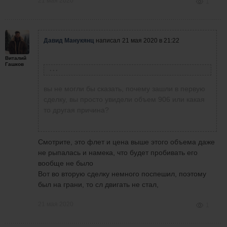
21 мая 2020
1
Давид Манукянц
написал
21 мая 2020 в 21:22
Виталий
Гашков
Виталий Гашков
написал
21 мая 2020 в 21:10
вы не могли бы сказать, почему зашли в первую
сделку, вы просто увидели объем 906 или какая
то другая причина?
Давид Манукянц
написал
21 мая 2020 в 21:06
Ну вообще по стратегии))
Смотрите, это флет и цена выше этого объема даже
Виталий Гашков
написал
21 мая 2020 в
не рыпалась и намека, что будет пробивать его
20:48
вы на этом видео совершаете сделки по
вообще не было
стратегии, или просто чтобы панельку
Вот во вторую сделку немного поспешил, поэтому
Записал небольшое видео, без
проверить?
был на грани, то сл двигать не стал,
коментов, на три сделки, тест
панельки!!!
21 мая 2020
1