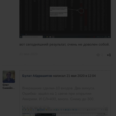
вот сегодняшний результат, очень не доволен собой.
21 мая 2020
2
+1
Булат Абдрашитов
написал
21 мая 2020 в 12:04
Олег
Вчерашние сделки-10 входов. Два минуса.
Самойленко
Ошибка- зашёл на 1 свече при открытии
Америки. И СЛ=400, много. Снижу до 300.