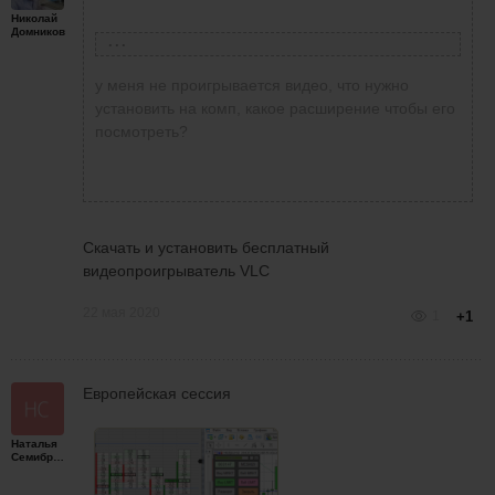
Николай
Домников
Виталий Гашков
написал
21 мая 2020 в 20:48
у меня не проигрывается видео, что нужно
Записал небольшое видео, без коментов, на
установить на комп, какое расширение чтобы его
три сделки, тест панельки!!!
посмотреть?
Скачать и установить бесплатный
видеопроигрыватель VLC
22 мая 2020
1
+1
Европейская сессия
Наталья
Семибратская