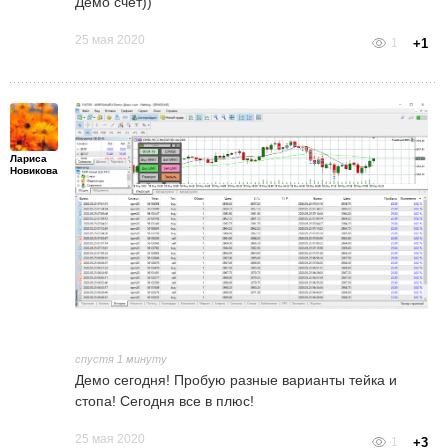
Демо счет))
по 18-00 понедельника, т.е нет торгов, а
индекс движется, но не очень уж сильно в
25 мая 2020
1
+1
узком флэте, или это и есть сокращение
волантильности, а биржа работает, кто
может пояснить?
Лариса
Новикова
спустя 1 минуту
Демо сегодня! Пробую разные варианты тейка и
стопа! Сегодня все в плюс!
25 мая 2020
1
+3