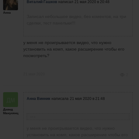
сделки по стратегии, или просто
мая 2020 в 20:48
Виталий Гашков
написал
21 мая 2020 в 20:48
вы на этом видео совершаете
2020 в 20:48
вы на этом видео совершаете
Записал небольшое видео, без
чтобы панельку проверить?
сделки по стратегии, или
сделки по стратегии, или просто
Анна
коментов, на три сделки, тест
Записал небольшое
просто чтобы панельку
Записал небольшое видео, без коментов, на три
Записал небольшое видео,
чтобы панельку проверить?
панельки!!!
видео, без коментов, на
проверить?
сделки, тест панельки!!!
без коментов, на три сделки,
три сделки, тест
тест панельки!!!
панельки!!!
у меня не проигрывается видео, что нужно
установить на комп, какое расширение чтобы его
посмотреть?
21 мая 2020
2
Анна Винник
написала
21 мая 2020 в 21:48
Давид
Манукянц
Виталий Гашков
написал
21 мая 2020 в 20:48
у меня не проигрывается видео, что нужно
Записал небольшое видео, без коментов, на
установить на комп, какое расширение чтобы его