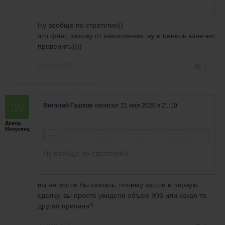
Ну вообще по стратегии))
это флет, захожу от накопления. ну и панель конечно
проверить))))
21 мая 2020
1
Виталий Гашков
написал
21 мая 2020 в 21:10
Давид
Манукянц
Давид Манукянц
написал
21 мая 2020 в 21:06
Ну вообще по стратегии))
Виталий Гашков
написал
21 мая 2020 в 20:48
вы не могли бы сказать, почему зашли в первую
вы на этом видео совершаете сделки по
сделку, вы просто увидели объем 906 или какая то
Записал небольшое видео, без коментов,
стратегии, или просто чтобы панельку
другая причина?
на три сделки, тест панельки!!!
проверить?