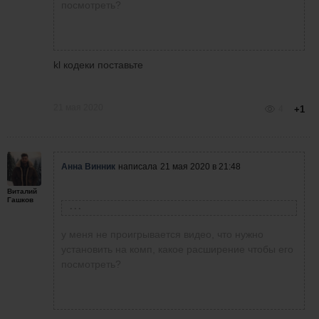
три сделки, тест панельки!!!
посмотреть?
kl кодеки поставьте
21 мая 2020
4
+1
Анна Винник
написала
21 мая 2020 в 21:48
Виталий
Гашков
Виталий Гашков
написал
21 мая 2020 в 20:48
у меня не проигрывается видео, что нужно
Записал небольшое видео, без коментов, на
установить на комп, какое расширение чтобы его
три сделки, тест панельки!!!
посмотреть?