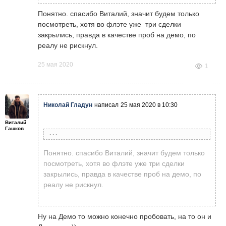
18-00 понедельника, т.е нет торгов, а индекс
движется, но не очень уж сильно в узком
Понятно. спасибо Виталий, значит будем только
флэте, или это и есть сокращение
посмотреть, хотя во флэте уже три сделки
волантильности, а биржа работает, кто может
закрылись, правда в качестве проб на демо, по
пояснить?
реалу не рискнул.
25 мая 2020
1
Николай Гладун
написал
25 мая 2020 в 10:30
Виталий
Гашков
Виталий Гашков
написал
25 мая 2020 в 10:16
Понятно. спасибо Виталий, значит будем только
посмотреть, хотя во флэте уже три сделки
закрылись, правда в качестве проб на демо, по
Николай Гладун
написал
25 мая 2020 в 10:10
реалу не рискнул.
Сегодня в Америке праздник и все что
ВСЕХ приветствую. Смотрю по календарю,
торгуется с долларом сегодня будет почти
день Памяти в Америке торги по индексу
стоять, так что не советую на таком рынке
Ну на Демо то можно конечно пробовать, на то он и
обозначены красным с 23-00 воскресенья
торговать...