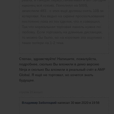
реала, и Ниндзю переустанавливал и вот сегодня
Евгений
и чтобы стоп-лос
наконец всё готово. Пополнял на 500$,
говорил, что при
был выставлен и
зачислили 483 - с этих ещё должны снять 10$ за
переходе на
тейк профит,
котировки. Как видно на скрине проскальзование
реал должно
потому что я не
постоянно пока из тех сделок, что я совершил.
пройти время
заметила разницы,
Так что нормальная торговая панель нужна по-
адаптации. Я
между вхождением,
любому. Если торговать на длинные дистанции,
только сейчас в
через панельку
то можно бы было, но на короткие это ощутимо -
ноль выхожу,
кнопкой по маркету
такие потери на 1-2 тика.
правда у меня
и лимитным
не такая
ордером.
большая
Поделитесь,
Степан, здравствуйте! Напишите, пожалуйста,
просадка.
пожалуйста,
подробнее, сколько Вы вложили в демо версию
информацией.
Ninja и сколько Вы вложили в реальный счёт в AMP
Возможно я чего-то
Global. Я ещё не торговал, но хочется знать
не знаю.
будущее.
спустя 15 минут
Владимир Заболоцкий
написал
30 мая 2020 в 19:56