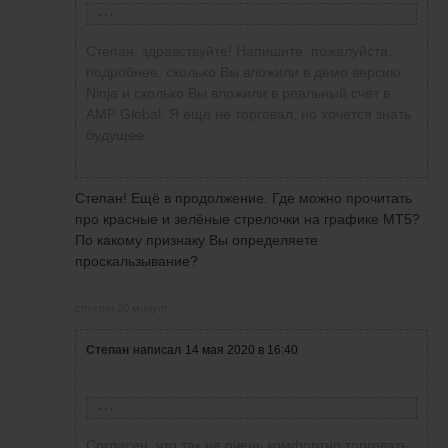
Степан
написал
14 мая 2020 в 13:36
Степан, здравствуйте! Напишите, пожалуйста,
Всем добрый день! Две недели поторговал на
подробнее, сколько Вы вложили в демо версию
демо. С начала недели занимался открытием
Ninja и сколько Вы вложили в реальный счёт в
реала, и Ниндзю переустанавливал и вот
AMP Global. Я ещё не торговал, но хочется знать
сегодня наконец всё готово. Пополнял на
будущее.
500$, зачислили 483 - с этих ещё должны
снять 10$ за котировки. Как видно на скрине
проскальзование постоянно пока из тех
Степан! Ещё в продолжение. Где можно прочитать
сделок, что я совершил. Так что нормальная
про красные и зелёные стрелочки на графике МТ5?
торговая панель нужна по-любому. Если
По какому признаку Вы определяете
торговать на длинные дистанции, то можно бы
проскальзывание?
было, но на короткие это ощутимо - такие
потери на 1-2 тика.
спустя 20 минут
Степан
написал
14 мая 2020 в 16:40
Лариса Новикова
написала
14 мая 2020 в 15:55
Согласен, что так не очень комфортно торговать.