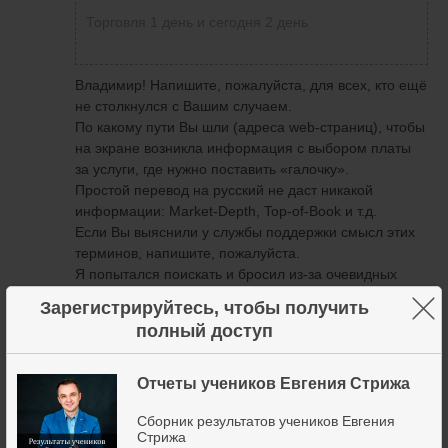
Торговля 1 день и сегодня 2 день
Владимир! Напишите, пожалуйста, для всех, кто ещё
не столкнулся с Вашим случаем.
По какому пути Вы шли (адреса web-страниц), чтобы
на экране возникла информация с выбором платы
за услуги, где нужно поставить «галочку».
Простой перевод на русский не даст никакой
информации: Market-Depth, Top-of-Book и т.д.
Если Вы выяснили у службы поддержки смысл этих
терминов, напишите, пожалуйста.
Я попытался поискать и бросил из-за очевидных
больших временнЫх затрат.
×
Зарегистрируйтесь, чтобы получить
полный доступ
31 мая 2020
2
Отчеты учеников Евгения Стрижа
А разве можно подключить Маркет Баланс к
Сборник результатов учеников Евгения
платформе МТ5, по моему он работает только на
Стрижа
Нинзе. Какой то каламбур понаписали)))
Виталий