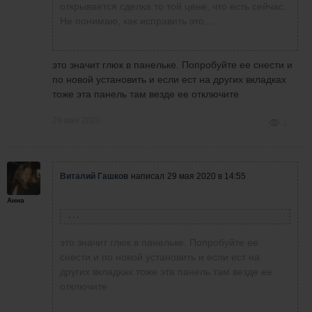
открывается сделка то той цене, что есть сейчас.
что значит в чем??)) В чем должна быть в том
Не понимаю, как исправить это....
и есть, устанавливается по лучшей цене и
срабатывает только после того, как цена на
Виталий Гашков
написал
29 мая 2020 в
откате ее касается и ордер срабатывает
11:33
у меня версия 1,08+.
это значит глюк в панельке. Попробуйте ее снести и
Какая у вас разница, в чем?
по новой установить и если ест на других вкладках
тоже эта панель там везде ее отключите
Анна Винник
написала
29 мая 2020 в
11:21
лично у меня есть разница при входе
29 мая 2020
1
лимитником или когда по рынку торгую
панелькой версия 1,07
Валерий Плешко
написал
29 мая
Виталий Гашков
написал
29 мая 2020 в 14:55
2020 в 06:37
Валерий, а что вы хотите увидеть со
скринов, мой вопрос был в другом.
Анна
Анна, я торгую через панельку,
Думаю, что количество торгуемых
Анна Винник
все нормально. В первой
написала
29 мая 2020 в 14:24
лотов выбирается из комфортности.
панельке не всегда т/п
Контракт был микро.
это значит глюк в панельке. Попробуйте ее
выставлялся автоматически, во
снести и по новой установить и если ест на
второй вроде нормально.
ВОПРОС-ПРОСЬБА К ТЕМ, КТО
других вкладках тоже эта панель там везде ее
Виталий Гашков
написал
29 мая 2020 в 12:18
Выложите скрин всех Ваших
ТОРГУЕТ ЧЕРЕЗ ПАНЕЛЬКУ НА
отключите
у меня совершенно не так, если бы было так,
сделок, из того скрина ничего
РЕАЛЕ.
то было бы прекрасно