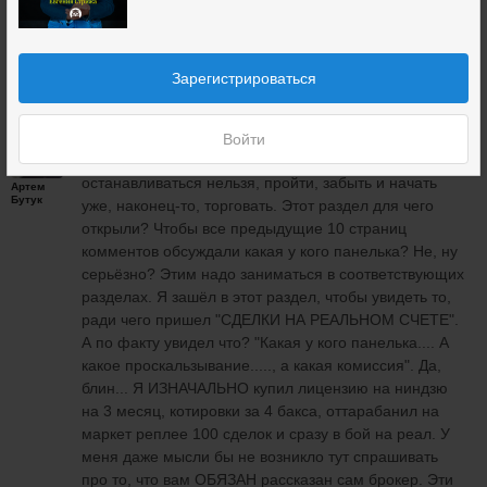
Гашков
31 мая 2020
1
Зарегистрироваться
Блин, прочёл всю тонну сообщений. Капец, ребята...
Войти
Вы встряли на том, на чём вообще не то, чтобы
останавливаться нельзя, пройти, забыть и начать
Артем
Бутук
уже, наконец-то, торговать. Этот раздел для чего
открыли? Чтобы все предыдущие 10 страниц
комментов обсуждали какая у кого панелька? Не, ну
серьёзно? Этим надо заниматься в соответствующих
разделах. Я зашёл в этот раздел, чтобы увидеть то,
ради чего пришел "СДЕЛКИ НА РЕАЛЬНОМ СЧЕТЕ".
А по факту увидел что? "Какая у кого панелька.... А
какое проскальзывание....., а какая комиссия". Да,
блин... Я ИЗНАЧАЛЬНО купил лицензию на ниндзю
на 3 месяц, котировки за 4 бакса, оттарабанил на
маркет реплее 100 сделок и сразу в бой на реал. У
меня даже мысли бы не возникло тут спрашивать
про то, что вам ОБЯЗАН рассказан сам брокер. Эти