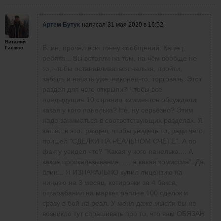
Артем Бутук
написал
31 мая 2020 в 16:52
Виталий
Блин, прочёл всю тонну сообщений. Капец,
Гашков
ребята... Вы встряли на том, на чём вообще не
то, чтобы останавливаться нельзя, пройти,
забыть и начать уже, наконец-то, торговать. Этот
раздел для чего открыли? Чтобы все
предыдущие 10 страниц комментов обсуждали
какая у кого панелька? Не, ну серьёзно? Этим
надо заниматься в соответствующих разделах. Я
зашёл в этот раздел, чтобы увидеть то, ради чего
пришел "СДЕЛКИ НА РЕАЛЬНОМ СЧЕТЕ". А по
факту увидел что? "Какая у кого панелька.... А
какое проскальзывание....., а какая комиссия". Да,
блин... Я ИЗНАЧАЛЬНО купил лицензию на
ниндзю на 3 месяц, котировки за 4 бакса,
оттарабанил на маркет реплее 100 сделок и
сразу в бой на реал. У меня даже мысли бы не
возникло тут спрашивать про то, что вам ОБЯЗАН