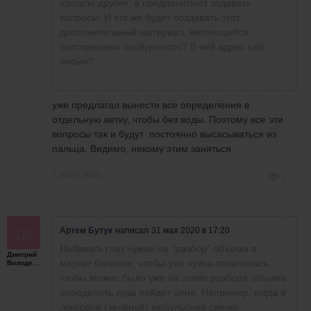
подключениям котировок, а также рассказать
прошли другие, а предпочитают задавать
об их стоимости, лицензиях, комиссиях и пр. у
вопросы. И кто же будет создавать этот
каждого брокера (с учетом конкретной даты).
дополнительный материал, являющийся
А то без конца тут обо всем этом спрашивают,
повторением пройденного? В чей адрес сей
и какие-то вопросы можно было бы снять
посыл?
таким образом.
уже предлагал вынести все определения в
отдельную ветку, чтобы без воды. Поэтому все эти
вопросы так и будут постоянно высасываться из
пальца. Видимо, некому этим заняться
1 июня 2020
2
Артем Бутук
написал
31 мая 2020 в 17:20
Набивать глаз нужно на "разбор" объема в
Дмитрий
маркет балансе, чтобы уже чуйка появлялась,
Володенков
чтобы можно было уже на этапе разбора объема
определять куда пойдет цена. Например, когда в
лонговой (зелёной) импульсной свечке