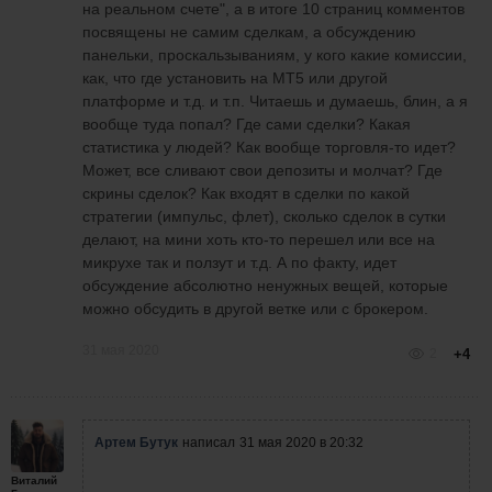
на реальном счете", а в итоге 10 страниц комментов
посвящены не самим сделкам, а обсуждению
панельки, проскальзываниям, у кого какие комиссии,
как, что где установить на МТ5 или другой
платформе и т.д. и т.п. Читаешь и думаешь, блин, а я
вообще туда попал? Где сами сделки? Какая
статистика у людей? Как вообще торговля-то идет?
Может, все сливают свои депозиты и молчат? Где
скрины сделок? Как входят в сделки по какой
стратегии (импульс, флет), сколько сделок в сутки
делают, на мини хоть кто-то перешел или все на
микрухе так и ползут и т.д. А по факту, идет
обсуждение абсолютно ненужных вещей, которые
можно обсудить в другой ветке или с брокером.
31 мая 2020
2
+4
Артем Бутук
написал
31 мая 2020 в 20:32
Виталий