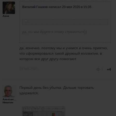
переходе на реал
выставлен и тейк профит,
разница при входе
должно пройти время
потому что я не заметила
лимитником или когда по
Виталий Гашков
написал
29 мая 2020 в 15:36
адаптации. Я только
разницы, между
рынку торгую панелькой
сейчас в ноль выхожу,
Анна
вхождением, через
версия 1,07
Валерий
правда у меня не
панельку кнопкой по
Плешко
написал
29
Валерий, а что вы
Анна Винник
написала
29 мая 2020 в 15:32
такая большая
маркету и лимитным
мая 2020 в 06:37
хотите увидеть со
да, но мы будем к этому стремиться))
просадка.
ордером. Поделитесь,
скринов, мой вопрос
пожалуйста,
Анна, я торгую
был в другом.
Виталий Гашков
написал
29 мая 2020 в 15:09
информацией. Возможно
через панельку, все
Думаю, что количество
да, конечно, поэтому мы и учимся и очень приятно,
Спасибо большое, я тоже до 18,00, пока
я чего-то не знаю.
нормально. В
торгуемых лотов
что сформировался такой дружный коллектив, в
трейдинг не основной вид деятельности)
первой панельке не
выбирается из
котором все друг другу помогают.
Анна Винник
написала
29 мая 2020 в 15:02
всегда т/п
комфортности.
я до 18ти на работе. Приду домой
выставлялся
Контракт был микро.
29 мая 2020
1
+4
постараюсь снять видосик.
автоматически, во
Виталий Гашков
написал
29 мая 2020 в
второй вроде
ВОПРОС-ПРОСЬБА К
14:55
нормально.
ТЕМ, КТО ТОРГУЕТ
Спасибо Виталий, большое! как
Первый день без убытка. Дальше торговать
Выложите скрин
ЧЕРЕЗ ПАНЕЛЬКУ НА
снести? просто удалить с тф?
удержался.
всех Ваших сделок,
РЕАЛЕ.
А вы могли бы записать небольшое
Александр
из того скрина
Как вы входите в
видео, как у вас работает панелька и
Анна Винник
написала
29 мая 2020
Никитин
ничего непонятно,
сделку то той цене, что
как вы на своей выставляете ордера,
в 14:24
это значит глюк в панельке.
только видно ,что
вам нужно, (а не выше
пожалуйста, если вам не трудно,
Попробуйте ее снести и по новой