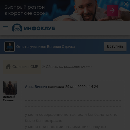
Быстрый разгон
​в короткие сроки
Вступить
Отчеты учеников Евгения Стрижа
Скальпинг СМЕ
Сделки на реальном счете
Анна Винник
написала
29 мая 2020 в 14:24
Виталий
Гашков
Виталий Гашков
написал
29 мая 2020 в 12:18
у меня совершенно не так, если бы было так, то
было бы прекрасно
у меня при нажатии на лимитник сразу же
Анна Винник
написала
29 мая 2020 в 11:44