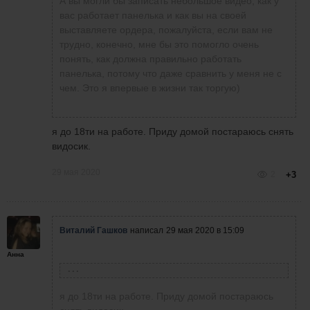
А вы могли бы записать небольшое видео, как у
Анна Винник
скрин всех Ваших сделок, из
написала
29 мая 2020 в 14:24
ВОПРОС-ПРОСЬБА К ТЕМ, КТО
вас работает панелька и как вы на своей
того скрина ничего
ТОРГУЕТ ЧЕРЕЗ ПАНЕЛЬКУ НА
это значит глюк в панельке. Попробуйте ее
выставляете ордера, пожалуйста, если вам не
непонятно, только видно ,что
РЕАЛЕ.
снести и по новой установить и если ест на
трудно, конечно, мне бы это помогло очень
лот завышенный. Евгений
Как вы входите в сделку то той
других вкладках тоже эта панель там везде ее
Виталий Гашков
написал
29 мая 2020 в
понять, как должна правильно работать
говорил, что при переходе на
цене, что вам нужно, (а не выше
отключите
12:18
у меня совершенно не так, если бы было
панелька, потому что даже сравнить у меня не с
реал должно пройти время
или ниже) и чтобы стоп-лос был
так, то было бы прекрасно
чем. Это я впервые в жизни так торгую)
адаптации. Я только сейчас в
выставлен и тейк профит, потому
у меня при нажатии на лимитник сразу же
ноль выхожу, правда у меня
что я не заметила разницы,
открывается сделка то той цене, что есть
Анна Винник
написала
29 мая 2020 в
не такая большая просадка.
между вхождением, через
сейчас. Не понимаю, как исправить это....
11:44
что значит в чем??)) В чем должна быть
я до 18ти на работе. Приду домой постараюсь снять
панельку кнопкой по маркету и
в том и есть, устанавливается по
видосик.
лимитным ордером. Поделитесь,
лучшей цене и срабатывает только
пожалуйста, информацией.
после того, как цена на откате ее
Виталий Гашков
написал
29 мая
29 мая 2020
2
+3
Возможно я чего-то не знаю.
касается и ордер срабатывает
2020 в 11:33
у меня версия 1,08+.
Какая у вас разница, в чем?
Виталий Гашков
написал
29 мая 2020 в 15:09
Анна Винник
написала
29 мая
2020 в 11:21
лично у меня есть разница при
Анна
входе лимитником или когда по
Анна Винник
написала
29 мая 2020 в 15:02
рынку торгую панелькой версия
1,07
Валерий
я до 18ти на работе. Приду домой постараюсь
Плешко
написал
29 мая