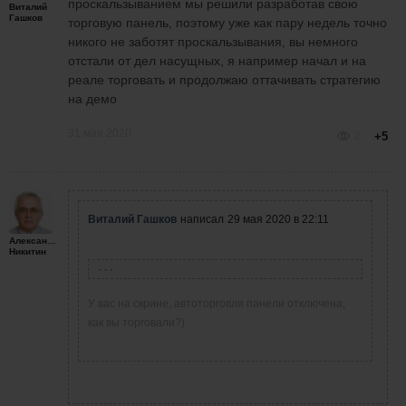
проскальзыванием мы решили разработав свою
Виталий
Гашков
торговую панель, поэтому уже как пару недель точно
никого не заботят проскальзывания, вы немного
отстали от дел насущных, я например начал и на
реале торговать и продолжаю оттачивать стратегию
на демо
31 мая 2020
2
+5
Виталий Гашков
написал
29 мая 2020 в 22:11
Александр
Никитин
Александр Никитин
написал
29 мая 2020 в
22:06
У вас на скрине, автоторговля панели отключена,
как вы торговали?)
Первый день без убытка. Дальше торговать
удержался.