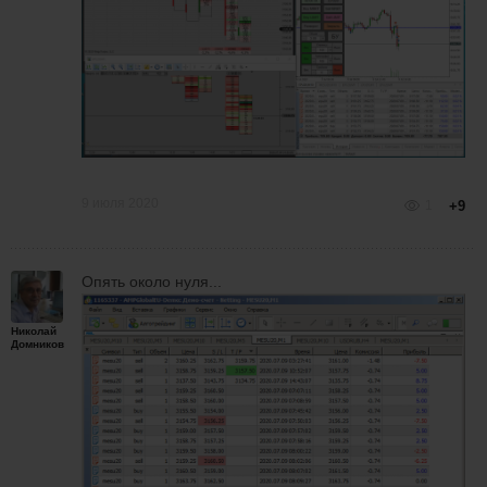
9 июля 2020
1
+9
Опять около нуля...
Николай
Домников