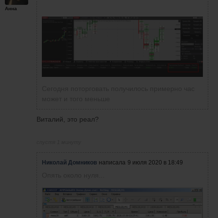
Анна
Сегодня поторговать получилось примерно час
может и того меньше
Виталий, это реал?
спустя 1 минуту
Николай Домников
написала
9 июля 2020 в 18:49
Опять около нуля...