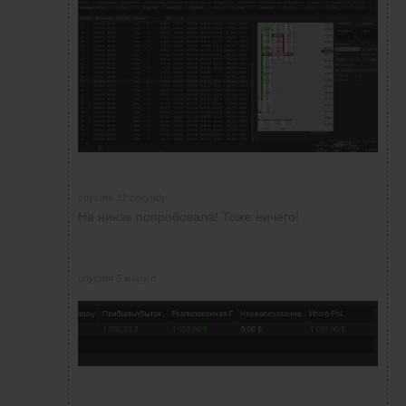
спустя 31 секунду
На нинзе попробовала! Тоже ничего!
спустя 6 минут