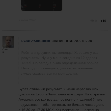
9 июля 2020
0
+10
Булат Абдрашитов
написал
9 июля 2020 в 17:38
Олег
Ребята и девушки, вы молодцы! Хорошие у вас
К.
результаты! Ну, а у меня сегодня из 12 сделок
+325$. Но сегодня была определенная борьба.
Начал долго выжидать, думаю это начинает
лучше сказываться на мои сделки.
Булат, отличный результат. У меня нервозно шли
сделки на Европе/Азии: цена еле ходит. На открытии
Америки, все как всегда прозрачно и удачно! Я уже
подумываю, чтобы торговать не больше часа в день
с 16.30 до 17.30 МСК! Как Александр - несколько