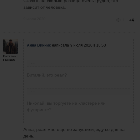
Сказать на сколько разница очень трудно, это
зависит от человека.
9 июля 2020
1
+4
Анна Винник
написала
9 июля 2020 в 18:53
Виталий
Гашков
Виталий Гашков
написал
8 июля 2020 в 19:03
Виталий, это реал?
Николай Домников
написала
9 июля 2020 в 18:49
Опять около нуля...
Николай, вы торгуете на кластере или
футпринте?
Сегодня поторговать получилось примерно
Анна, реал мне еще не запустили, жду со дня на
час может и того меньше
день.