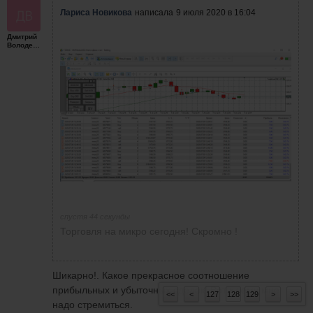
Лариса Новикова
написала
9 июля 2020 в 16:04
Дмитрий
Володенков
спустя 44 секунды
Торговля на микро сегодня! Скромно !
Шикарно!. Какое прекрасное соотношение
прибыльных и убыточных сделок! Вот к чему мне
<<
<
127
128
129
>
>>
надо стремиться.