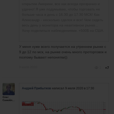
вас результаты! Ну, а у меня сегодня из 12
открытии Америки, все как всегда прозрачно и
сделок +325$. Но сегодня была определенная
удачно! Я уже подумываю, чтобы торговать не
борьба. Начал долго выжидать, думаю это
больше часа в день с 16.30 до 17.30 МСК! Как
начинает лучше сказываться на мои сделки.
Александр - несколько сделок и все! Чем сидеть
весь день у монитора на неактивном рынке...
Хочу поделиться наблюдениями. +500$ на США.
У меня хуже всего получается на утреннем рынке с
9 до 12 по мск, на рынке очень много проторговок и
поэтому бывают непонятки))
9 июля 2020
2
+7
Андрей Прибытков
написал
9 июля 2020 в 17:30
Олег
Самойленко