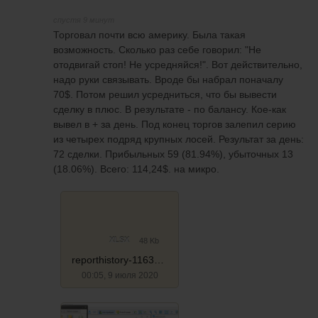
спустя 9 минут
Торговал почти всю америку. Была такая
возможность. Сколько раз себе говорил: "Не
отодвигай стоп! Не усредняйся!". Вот действительно,
надо руки связывать. Вроде бы набрал поначалу
70$. Потом решил усредниться, что бы вывести
сделку в плюс. В результате - по балансу. Кое-как
вывел в + за день. Под конец торгов залепил серию
из четырех подряд крупных лосей. Результат за день:
72 сделки. Прибыльных 59 (81.94%), убыточных 13
(18.06%). Всего: 114,24$. на микро.
XLSX
48 Kb
reporthistory-1163280_07.07.20_мт5
00:05, 9 июля 2020