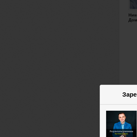
Ник
Дом
Заре