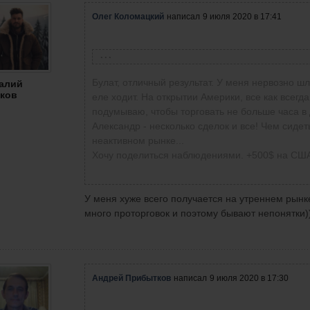
Олег Коломацкий
написал
9 июля 2020 в 17:41
Булат Абдрашитов
написал
9 июля 2020 в 17:38
Булат, отличный результат. У меня нервозно ш
алий
ков
Ребята и девушки, вы молодцы! Хорошие у вас
еле ходит. На открытии Америки, все как всегд
сегодня из 12 сделок +325$. Но сегодня был
подумываю, чтобы торговать не больше часа в 
долго выжидать, думаю это начинает лучше с
Александр - несколько сделок и все! Чем сидет
неактивном рынке...
Хочу поделиться наблюдениями. +500$ на СШ
У меня хуже всего получается на утреннем рынке
много проторговок и поэтому бывают непонятки)
Андрей Прибытков
написал
9 июля 2020 в 17:30