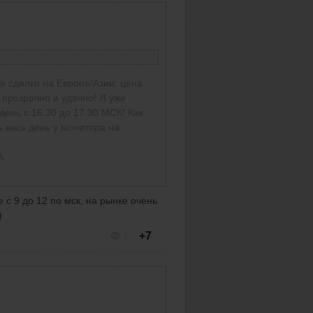
ли сделки на Европе/Азии: цена
 результаты! Ну, а у меня
а прозрачно и удачно! Я уже
а определенная борьба. Начал
день с 16.30 до 17.30 МСК! Как
казываться на мои сделки.
ь весь день у монитора на
А.
 с 9 до 12 по мск, на рынке очень
)
+7
1