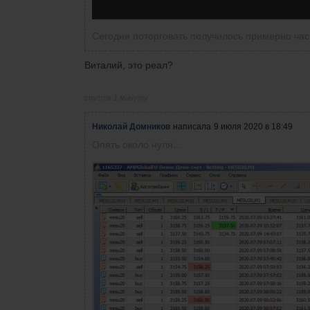
Сегодня поторговать получилось примерно час
Виталий, это реал?
спустя 1 минуту
Николай Домников
написала
9 июля 2020 в 18:49
Опять около нуля...