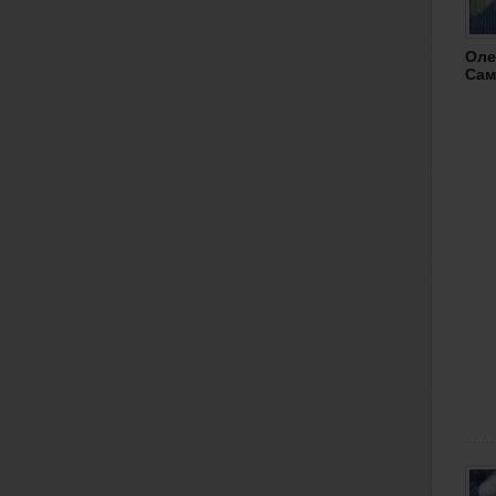
Оле
Сам