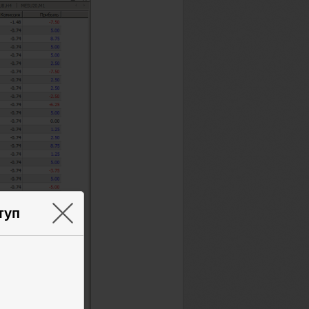
×
туп