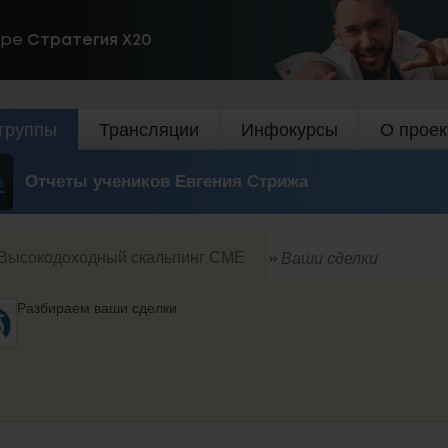
ире
Стратегия Х20
группы
Трансляции
Инфокурсы
О проек
Отчеты учеников Евгения Стрижа
Высокодоходный скальпинг СМЕ
Ваши сделки
Разбираем ваши сделки