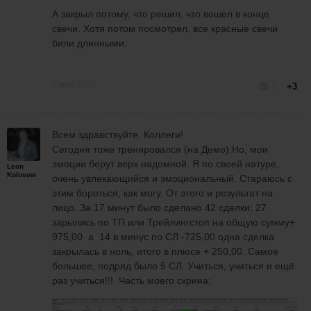
А закрыл потому, что решил, что вошел в конце
свечи. Хотя потом посмотрел, все красные свечи
били длинными.
7 мая 2020
7
+3
Всем здравствуйте, Коллеги!
Сегодня тоже тренировался (на Демо).Но, мои
эмоции берут верх надомной. Я по своей натуре,
Leon
Kolosow
очень увлекающийся и эмоциональный. Стараюсь с
этим бороться, как могу. От этого и результат на
лицо. За 17 минут было сделано 42 сделки: 27
зарылись по ТП или Трейлингстоп на общую сумму+
975,00 а 14 в минус по СЛ -725,00 одна сделка
закрылась в ноль, итого в плюсе + 250,00. Самое
большее, подряд было 5 СЛ. Учиться, учиться и ещё
раз учиться!!! Часть моего скрина: