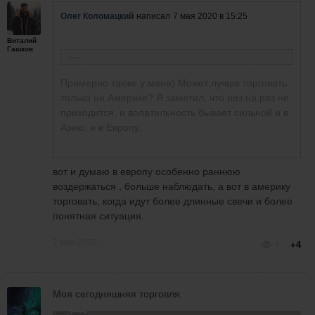
Олег Коломацкий
написал
7 мая 2020 в 15:25
Виталий
Гашков
Виталий Гашков
написал
7 мая 2020 в 15:07
Примерно также у меня) Может лучше торговать
только на Америке? Я заметил, что раз на раз не
приходится, и волатильность бывает сильной и в
Олег Коломацкий
написал
7 мая 2020 в 14:05
Азию, и в Европу.
вот и я никак во флете не привыкну работать
Сегодня +300$. Сделок пока много, не
много еще ошибок, особенно если флет
могу себя до конца контролировать. Еще
постоянно перемещается то выше то ниже.
вот и думаю в европу особенно раннюю
немного нервотрепка работать во флете
Поэтому считаю пока рано мне на реал, так
воздержаться , больше наблюдать, а вот в америку
на небольших свечах... Скрины прикрепил!
как нет стабилой работы в плюс(((
торговать, когда идут более длинные свечи и более
Просьба дать комментарий.
понятная ситуация.
7 мая 2020
4
+4
Моя сегодняшняя торговля.