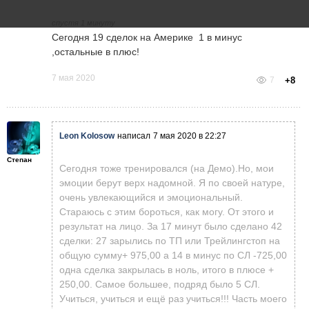
спустя 1 минуту
Сегодня 19 сделок на Америке 1 в минус
,остальные в плюс!
7 мая 2020
7
+8
Leon Kolosow
написал
7 мая 2020 в 22:27
Степан
Сегодня тоже тренировался (на Демо).Но, мои
эмоции берут верх надомной. Я по своей натуре,
очень увлекающийся и эмоциональный.
Стараюсь с этим бороться, как могу. От этого и
результат на лицо. За 17 минут было сделано 42
сделки: 27 зарылись по ТП или Трейлингстоп на
общую сумму+ 975,00 а 14 в минус по СЛ -725,00
одна сделка закрылась в ноль, итого в плюсе +
250,00. Самое большее, подряд было 5 СЛ.
Учиться, учиться и ещё раз учиться!!! Часть моего