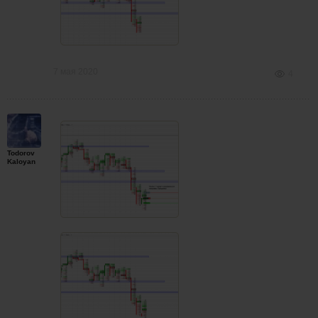
7 мая 2020
4
Todorov
Kaloyan