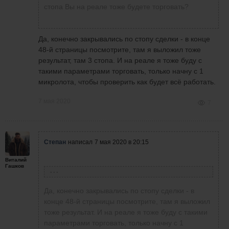
стопа Вы на реале тоже будете торговать?
Да, конечно закрывались по стопу сделки - в конце
48-й страницы посмотрите, там я выложил тоже
результат, там 3 стопа. И на реале я тоже буду с
такими параметрами торговать, только начну с 1
микролота, чтобы проверить как будет всё работать.
7 мая 2020
7
Степан
написал
7 мая 2020 в 20:15
Виталий
Гашков
Виталий
написал
7 мая 2020 в 20:11
Да, конечно закрывались по стопу сделки - в
конце 48-й страницы посмотрите, там я выложил
тоже результат. И на реале я тоже буду с такими
Степан
написал
7 мая 2020 в 19:04
параметрами торговать, только начну с 1
Степан, впечатляет конечно, осбенно