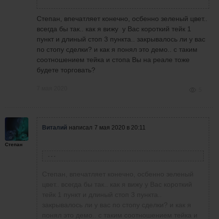
Степан, впечатляет конечно, осбенно зеленый цвет..
всегда бы так.. как я вижу у Вас короткий тейк 1
пункт и длиный стоп 3 пункта.. закрывалось ли у вас
по стопу сделки? и как я понял это демо.. с таким
соотношением тейка и стопа Вы на реале тоже
будете торговать?
7 мая 2020
5
Виталий
написал
7 мая 2020 в 20:11
Степан
Степан
написал
7 мая 2020 в 19:04
Степан, впечатляет конечно, осбенно зеленый
Результаты сегодняшней торговли на
цвет.. всегда бы так.. как я вижу у Вас короткий
американской сессии.
тейк 1 пункт и длиный стоп 3 пункта..
закрывалось ли у вас по стопу сделки? и как я
понял это демо.. с таким соотношением тейка и