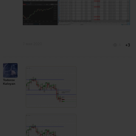
7 мая 2020
4
+3
Todorov
Kaloyan