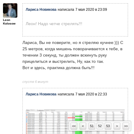
Лариса Новикова
написала
7 мая 2020 в 23:09
Leon
Леон! Надо четче стрелять!!!
Kolosow
Лариса, Вы не поверите, но я стреляю кучнее:))) С
25 метров, когда мишень поворачивается к тебе, в
течении 3 секунд, ты должен вскинуть руку
прицелиться и выстрелить, Ну, как.то так.
Вот и здесь, практика должна быть!!!
спустя 6 минут
Лариса Новикова
написала
7 мая 2020 в 22:33
<<
<
51
52
53
>
>>