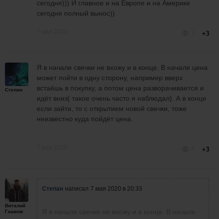
сегодня))) И главное и на Европе и на Америке
длиный стоп 3 пункта.. закрывалось ли
сегодня полный вынос))
у вас по стопу сделки? и как я понял
это демо.. с таким соотношением тейка
7 мая 2020
3
+3
и стопа Вы на реале тоже будете
торговать?
Я в начале свечки не вхожу и в конце. В начале цена
может пойти в одну сторону, например вверх
встаёшь в покупку, а потом цена разворачивается и
Степан
идёт вниз( такое очень часто я наблюдал). А в конце
если зайти, то с открытием новой свечки, тоже
неизвестно куда пойдёт цена.
7 мая 2020
4
+3
Степан
написал
7 мая 2020 в 20:33
Виталий
Я в начале свечки не вхожу и в конце. В начале
Гашков