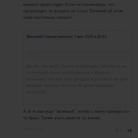
момент происходит. Если не понимаешь, что
происходит, то входить не стоит. Евгений об этом
тоже постоянно говорит.
Виталий Гашков
написал
7 мая 2020 в 20:41
Степан
написал
7 мая 2020 в 20:38
Да нет, что вы))) Просто я чувствую, что что то не
то сегодня, а вот пообщавшись с Вами я
понимаю, что все таки сегодня я рановато входил
Виталий Гашков
написал
7 мая 2020 в 20:35
видимо, потому что и на 9й даже частенько
7 плюс минус минута. Короче после 8. Но вы
залетал))
на мою торговлю не смотрите. Каждый
торгует по разному, каждый видит график по
Степан
написал
7 мая 2020 в 20:33
своему и т.д. А то ещё виноватым потом
Значит ты примерно в сделку заходишь на
А то я сам ещё "зелёный", чтобы с меня пример кто-
останусь в случае чего.
Я в начале свечки не вхожу и в конце. В
6й минуте??
то брал. Также учусь вместе со всеми.
начале цена может пойти в одну
сторону, например вверх встаёшь в
7 мая 2020
5
+1
покупку, а потом цена разворачивается