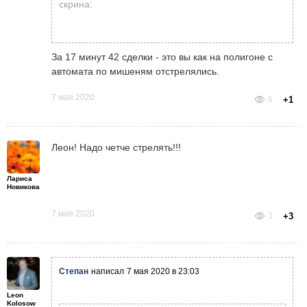
скрина:
За 17 минут 42 сделки - это вы как на полигоне с
автомата по мишеням отстрелялись.
7 мая 2020
6
+1
Леон! Надо четче стрелять!!!
Лариса
Новикова
7 мая 2020
3
+3
Степан
написал
7 мая 2020 в 23:03
Leon
Kolosow