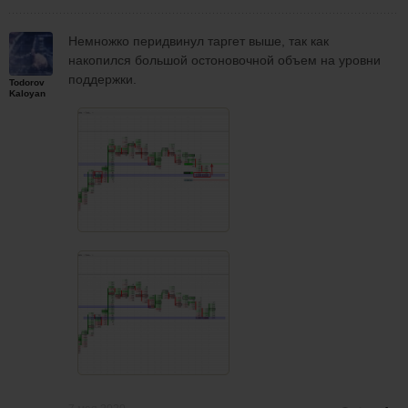
и идёт вниз( такое очень часто я
наблюдал). А в конце если зайти, то с
Немножко перидвинул таргет выше, так как
открытием новой свечки, тоже
накопился большой остоновочной объем на уровни
неизвестно куда пойдёт цена.
поддержки.
Todorov
Kaloyan