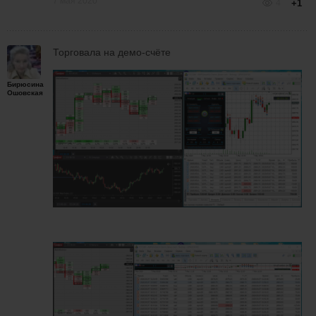
7 мая 2020
4
+1
Торговала на демо-счёте
Бирюсина
Ошовская