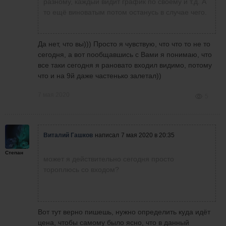
разному, каждый видит график по своему и т.д. А
Степан
написал
7 мая 2020 в 20:33
то ещё виноватым потом останусь в случае чего.
Значит ты примерно в сделку заходишь на 6й
Я в начале свечки не вхожу и в конце. В
минуте??
начале цена может пойти в одну сторону,
Да нет, что вы))) Просто я чувствую, что что то не то
например вверх встаёшь в покупку, а
сегодня, а вот пообщавшись с Вами я понимаю, что
потом цена разворачивается и идёт вниз(
все таки сегодня я рановато входил видимо, потому
такое очень часто я наблюдал). А в конце
что и на 9й даже частенько залетал))
если зайти, то с открытием новой свечки,
тоже неизвестно куда пойдёт цена.
7 мая 2020
5
Виталий Гашков
написал
7 мая 2020 в 20:35
Степан
может я действительно сегодня просто
тороплюсь со входом?
Вот тут верно пишешь, нужно определить куда идёт
цена, чтобы самому было ясно, что в данный