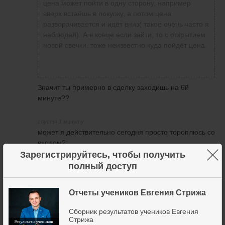
цена может пойти в одну сторону, например
вверх встаёшь в покупку, а потом цена
разворачивается и идёт вниз( такое очень часто я
наблюдал). А в конце если зайти, то с открытием
новой свечки, тоже неизвестно куда пойдёт цена.
Значит ты примерно в сделку заходишь на 6й
минуте??
спустя 1 минуту
может я действительно сегодня просто тороплюсь со
входом?
×
Зарегистрируйтесь, чтобы получить
7 мая 2020
5
полный доступ
Отчеты учеников Евгения Стрижа
Виталий Гашков
написал
7 мая 2020 в 20:35
Сборник результатов учеников Евгения
Стрижа
Степан