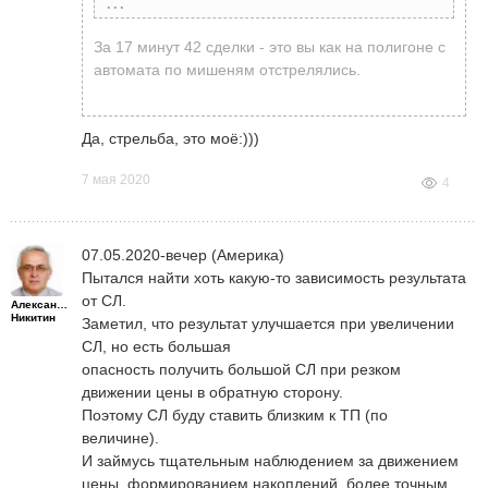
Leon Kolosow
написал
7 мая 2020 в 22:27
За 17 минут 42 сделки - это вы как на полигоне с
Сегодня тоже тренировался (на Демо).Но,
автомата по мишеням отстрелялись.
мои эмоции берут верх надомной. Я по своей
натуре, очень увлекающийся и
эмоциональный. Стараюсь с этим бороться,
Да, стрельба, это моё:)))
как могу. От этого и результат на лицо. За 17
7 мая 2020
минут было сделано 42 сделки: 27 зарылись
4
по ТП или Трейлингстоп на общую сумму+
975,00 а 14 в минус по СЛ -725,00 одна
сделка закрылась в ноль, итого в плюсе +
07.05.2020-вечер (Америка)
250,00. Самое большее, подряд было 5 СЛ.
Пытался найти хоть какую-то зависимость результата
Учиться, учиться и ещё раз учиться!!! Часть
от СЛ.
Александр
Никитин
моего скрина:
Заметил, что результат улучшается при увеличении
СЛ, но есть большая
опасность получить большой СЛ при резком
движении цены в обратную сторону.
Поэтому СЛ буду ставить близким к ТП (по
величине).
И займусь тщательным наблюдением за движением
цены, формированием накоплений, более точным