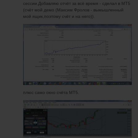
сессии.Добавляю отчёт за всё время - сделал в МТ5
(счёт мой демо (Максим Фролов - вымышленный
мой ящик,поэтому счёт и на него)).
плюс само окно счёта МТ5.