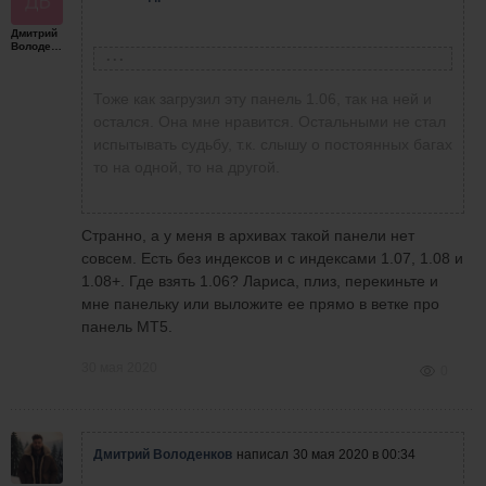
Дмитрий
Володенков
Лариса Новикова
написала
29 мая 2020 в 15:33
Тоже как загрузил эту панель 1.06, так на ней и
остался. Она мне нравится. Остальными не стал
испытывать судьбу, т.к. слышу о постоянных багах
то на одной, то на другой.
Странно, а у меня в архивах такой панели нет
совсем. Есть без индексов и с индексами 1.07, 1.08 и
1.08+. Где взять 1.06? Лариса, плиз, перекиньте и
мне панельку или выложите ее прямо в ветке про
панель МТ5.
спустя 2 минуты
30 мая 2020
0
Зачем спорить! Надо работать! Руку набивать!
Самая хорошая панель1.06.По ней работаю!
У каждого человека свое видение рынка!
Свою точку зрения никому не навяжишь! Есть
Дмитрий Володенков
написал
30 мая 2020 в 00:34
стратегия скальпинга много сделок ,которые