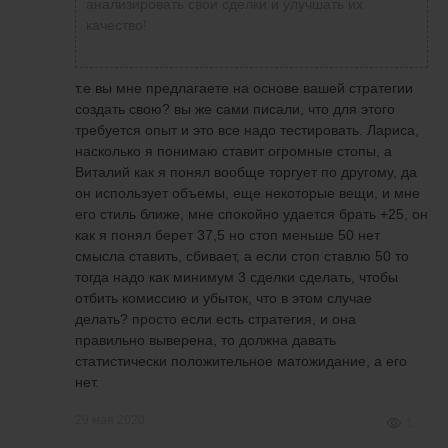
анализировать свои сделки и улучшать их
качество!
т.е вы мне предлагаете на основе вашей стратегии
создать свою? вы же сами писали, что для этого
требуется опыт и это все надо тестировать. Лариса,
насколько я понимаю ставит огромные стопы, а
Виталий как я понял вообще торгует по другому, да
он использует объемы, еще некоторые вещи, и мне
его стиль ближе, мне спокойно удается брать +25, он
как я понял берет 37,5 но стоп меньше 50 нет
смысла ставить, сбивает, а если стоп ставлю 50 то
тогда надо как минимум 3 сделки сделать, чтобы
отбить комиссию и убыток, что в этом случае
делать? просто если есть стратегия, и она
правильно выверена, то должна давать
статистически положительное матожидание, а его
нет.
29 мая 2020
1