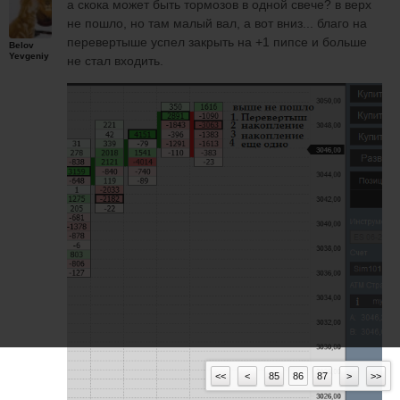
а скока может быть тормозов в одной свече? в верх
не пошло, но там малый вал, а вот вниз... благо на
перевертыше успел закрыть на +1 пипсе и больше
Belov
Yevgeniy
не стал входить.
<<
<
85
86
87
>
>>