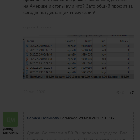
на Америке и стопы ну и что? Зато общий профит за
сегодня на дистанции внизу скрин!
спустя 45 секунд
29 мая 2020
0
+7
Лариса Новикова
написала
29 мая 2020 в 19:35
Давид
Давид! Со стопом в 50 Вы далеко не уедете! Вас
Манукянц
будет постоянно выбивать! Надо разумный стоп