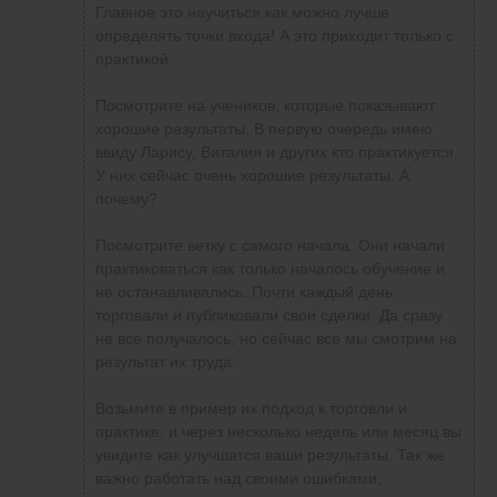
противоречие получается.
началось обучение и не останавливались.
обучение и не останавливались. Почти
какая у него стратегия. А в его логике одного
Главное это научиться как можно лучше
Почти каждый день торговали и
каждый день торговали и публиковали свои
не понимаю, вот поставил он стоп 9 пунктов, я
определять точки входа! А это приходит только с
публиковали свои сделки. Да сразу не все
сделки. Да сразу не все получалось, но сейчас
вижу цена идет против меня, спрашивал его,
практикой.
получалось, но сейчас все мы смотрим на
все мы смотрим на результат их труда.
он говорит выходи вручную, но тогда зачем
результат их труда.
большой такой стп ставить, а если мы хотим
Посмотрите на учеников, которые показывают
Возьмите в пример их подход к торговли и
использовать весь потенциал стопа, тогда
хорошие результаты. В первую очередь имею
Возьмите в пример их подход к торговли и
практике, и через несколько недель или месяц
вручную выходить нельзя. вот такое
ввиду Ларису, Виталия и других кто практикуется.
практике, и через несколько недель или
вы увидите как улучшатся ваши результаты.
противоречие получается.
У них сейчас очень хорошие результаты. А
месяц вы увидите как улучшатся ваши
Так же важно работать над своими ошибками,
почему?
результаты. Так же важно работать над
анализировать свои сделки и улучшать их
своими ошибками, анализировать свои
качество!
Посмотрите ветку с самого начала. Они начали
сделки и улучшать их качество!
практиковаться как только началось обучение и
не останавливались. Почти каждый день
торговали и публиковали свои сделки. Да сразу
не все получалось, но сейчас все мы смотрим на
результат их труда.
Возьмите в пример их подход к торговли и
практике, и через несколько недель или месяц вы
увидите как улучшатся ваши результаты. Так же
важно работать над своими ошибками,