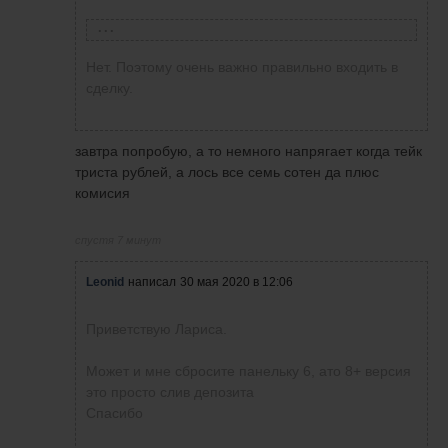
Евгений
написал
31 мая 2020 в 22:51
Нет. Поэтому очень важно правильно входить в
сделку.
Виталий Гашков
написал
27 мая 2020 в 23:15
такой стоп не сносит раньше времени?
завтра попробую, а то немного напрягает когда тейк
триста рублей, а лось все семь сотен да плюс
Николай Родионов
написал
27 мая 2020 в
комисия
23:14
125
спустя 7 минут
Виталий Гашков
написал
27 мая 2020 в
Leonid
написал
30 мая 2020 в 12:06
21:01
Виталий, у вас ТП 50 пунктов, а какой
вы выставляете СЛ?
Приветствую Лариса.
Сегодня в Американскую сессию
после 18 часов
Может и мне сбросите панельку 6, ато 8+ версия
это просто слив депозита
Спасибо