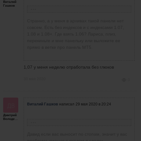
перекрывают убыток!!! Отсюда профит! См
Виталий
Гашков
выше!
Александр Заманов
написал
29 мая 2020 в 16:49
Странно, а у меня в архивах такой панели нет
совсем. Есть без индексов и с индексами 1.07,
1.08 и 1.08+. Где взять 1.06? Лариса, плиз,
Лариса Новикова
написала
29 мая 2020 в
перекиньте и мне панельку или выложите ее
15:33
Тоже как загрузил эту панель 1.06, так на ней
прямо в ветке про панель МТ5.
и остался. Она мне нравится. Остальными не
стал испытывать судьбу, т.к. слышу о
постоянных багах то на одной, то на другой.
1,07 у меня неделю отработала без глюков
30 мая 2020
0
Виталий Гашков
написал
29 мая 2020 в 20:24
Дмитрий
спустя 2 минуты
Володенков
Зачем спорить! Надо работать! Руку
Давид Манукянц
написал
29 мая 2020 в 19:53
набивать! Самая хорошая панель1.06.По
Давид если вас выносит по стопам, значит у вас
ней работаю! У каждого человека свое
проблема именно с входом в сделку,