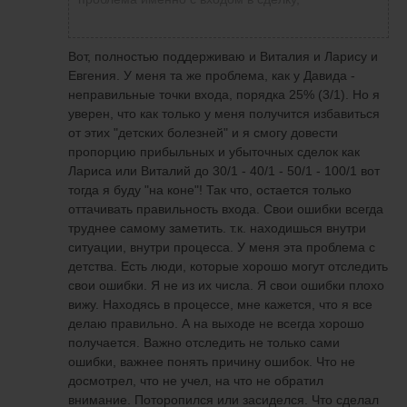
видение рынка! Свою точку зрения никому
Лариса Новикова
написала
29 мая 2020 в
не навяжишь! Есть стратегия скальпинга
19:48
по стопам не получается
много сделок ,которые перекрывают
Вот, полностью поддерживаю и Виталия и Ларису и
убыток!!! Отсюда профит! См выше!
Евгения. У меня та же проблема, как у Давида -
Давид! Ну и торгуйте как Виталий! Будет
неправильные точки входа, порядка 25% (3/1). Но я
плюс!!!
уверен, что как только у меня получится избавиться
от этих "детских болезней" и я смогу довести
пропорцию прибыльных и убыточных сделок как
Лариса или Виталий до 30/1 - 40/1 - 50/1 - 100/1 вот
тогда я буду "на коне"! Так что, остается только
оттачивать правильность входа. Свои ошибки всегда
труднее самому заметить. т.к. находишься внутри
ситуации, внутри процесса. У меня эта проблема с
детства. Есть люди, которые хорошо могут отследить
свои ошибки. Я не из их числа. Я свои ошибки плохо
вижу. Находясь в процессе, мне кажется, что я все
делаю правильно. А на выходе не всегда хорошо
получается. Важно отследить не только сами
ошибки, важнее понять причину ошибок. Что не
досмотрел, что не учел, на что не обратил
внимание. Поторопился или засиделся. Что сделал