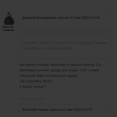
выставляете СЛ?
Сегодня в Американскую сессию после
18 часов
Дмитрий Володенков
написал
31 мая 2020 в 03:45
Евгений
Смирнов
Лариса Новикова
написала
30 мая 2020 в 11:04
Спасибо, Лариса. Скачал. На следующей неделе
Дмитрий! Я вам сбросила панель на почту в
попробую на ней поработать.
личном кабинете!
как узнать номер панельки я скачал панель 3 и
пробовал на ней, вроде все норм, стоп ставит
обычный тейк отложенный ордер.
так и должно быть?
и какая лучше?
спустя 2 минуты
Виталий Гашков
написал
31 мая 2020 в 22:55