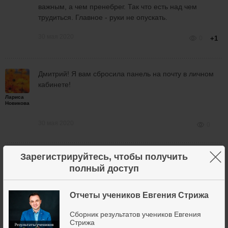
важным, а чем пренебрег. Так что есть над чем
трудиться. Главное - руки не опускать.
30 мая 2020
0
+1
Дмитрий! Я вам сбросила панель на почту в личном
кабинете!
Лариса
Новикова
30 мая 2020
0
×
Зарегистрируйтесь, чтобы получить
Приветствую Лариса.
полный доступ
Может и мне сбросите панельку 6, ато 8+ версия это
Leonid
просто слив депозита
Отчеты учеников Евгения Стрижа
Спасибо
Сборник результатов учеников Евгения
30 мая 2020
0
Стрижа