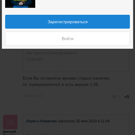
Leonid
написал
30 мая 2020 в 12:06
Зарегистрироваться
Алексей
Приветствую Лариса.
Войти
Может и мне сбросите панельку 6, ато 8+ версия
это просто слив депозита
Спасибо
Если Вы оставляли архивы старых панелек,
то tradepanelcme3 и есть версия 1.06.
30 мая 2020
0
+5
Лариса Новикова
написала
30 мая 2020 в 11:04
Дмитрий