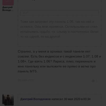
Дмитрий
Володенков
Лариса Новикова
написала
29 мая 2020 в 15:33
Тоже как загрузил эту панель 1.06, так на ней и
остался. Она мне нравится. Остальными не стал
испытывать судьбу, т.к. слышу о постоянных багах
то на одной, то на другой.
Странно, а у меня в архивах такой панели нет
совсем. Есть без индексов и с индексами 1.07, 1.08 и
1.08+. Где взять 1.06? Лариса, плиз, перекиньте и
мне панельку или выложите ее прямо в ветке про
панель МТ5.
спустя 2 минуты
30 мая 2020
1
Зачем спорить! Надо работать! Руку набивать!
Самая хорошая панель1.06.По ней работаю!
У каждого человека свое видение рынка!
Свою точку зрения никому не навяжишь! Есть
Дмитрий Володенков
написал
30 мая 2020 в 00:34
стратегия скальпинга много сделок ,которые