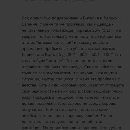
видение рынка! Свою точку зрения никому
Лариса Новикова
написала
29 мая 2020 в
не навяжишь! Есть стратегия скальпинга
19:48
по стопам не получается
много сделок ,которые перекрывают
Вот, полностью поддерживаю и Виталия и Ларису и
убыток!!! Отсюда профит! См выше!
Евгения. У меня та же проблема, как у Давида -
Давид! Ну и торгуйте как Виталий! Будет
неправильные точки входа, порядка 25% (3/1). Но я
плюс!!!
уверен, что как только у меня получится избавиться
от этих "детских болезней" и я смогу довести
пропорцию прибыльных и убыточных сделок как
Лариса или Виталий до 30/1 - 40/1 - 50/1 - 100/1 вот
тогда я буду "на коне"! Так что, остается только
оттачивать правильность входа. Свои ошибки всегда
труднее самому заметить. т.к. находишься внутри
ситуации, внутри процесса. У меня эта проблема с
детства. Есть люди, которые хорошо могут отследить
свои ошибки. Я не из их числа. Я свои ошибки плохо
вижу. Находясь в процессе, мне кажется, что я все
делаю правильно. А на выходе не всегда хорошо
получается. Важно отследить не только сами
ошибки, важнее понять причину ошибок. Что не
досмотрел, что не учел, на что не обратил
внимание. Поторопился или засиделся. Что сделал