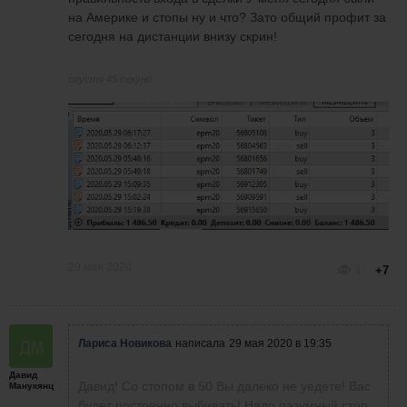
на Америке и стопы ну и что? Зато общий профит за
сегодня на дистанции внизу скрин!
спустя 45 секунд
29 мая 2020
1
+7
Лариса Новикова
написала
29 мая 2020 в 19:35
Давид
Давид! Со стопом в 50 Вы далеко не уедете! Вас
Манукянц
будет постоянно выбивать! Надо разумный стоп