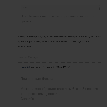
Евгений
написал
31 мая 2020 в 22:51
Нет. Поэтому очень важно правильно входить в
сделку.
Виталий Гашков
написал
27 мая 2020 в 23:15
такой стоп не сносит раньше времени?
завтра попробую, а то немного напрягает когда тейк
триста рублей, а лось все семь сотен да плюс
Николай Родионов
написал
27 мая 2020 в
комисия
23:14
125
спустя 7 минут
Виталий Гашков
написал
27 мая 2020 в
Leonid
написал
30 мая 2020 в 12:06
21:01
Виталий, у вас ТП 50 пунктов, а какой
вы выставляете СЛ?
Приветствую Лариса.
Сегодня в Американскую сессию
после 18 часов
Может и мне сбросите панельку 6, ато 8+ версия
это просто слив депозита
Спасибо