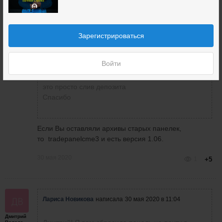
Leonid
написал
30 мая 2020 в 12:06
Зарегистрироваться
Алексей
Приветствую Лариса.
Войти
Может и мне сбросите панельку 6, ато 8+ версия
это просто слив депозита
Спасибо
Если Вы оставляли архивы старых панелек,
то tradepanelcme3 и есть версия 1.06.
30 мая 2020
1
+5
Лариса Новикова
написала
30 мая 2020 в 11:04
Дмитрий