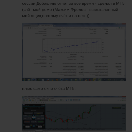
сессии.Добавляю отчёт за всё время - сделал в МТ5
(счёт мой демо (Максим Фролов - вымышленный
мой ящик,поэтому счёт и на него)).
плюс само окно счёта МТ5.