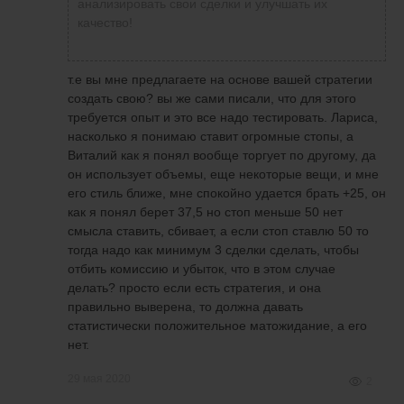
анализировать свои сделки и улучшать их
качество!
т.е вы мне предлагаете на основе вашей стратегии
создать свою? вы же сами писали, что для этого
требуется опыт и это все надо тестировать. Лариса,
насколько я понимаю ставит огромные стопы, а
Виталий как я понял вообще торгует по другому, да
он использует объемы, еще некоторые вещи, и мне
его стиль ближе, мне спокойно удается брать +25, он
как я понял берет 37,5 но стоп меньше 50 нет
смысла ставить, сбивает, а если стоп ставлю 50 то
тогда надо как минимум 3 сделки сделать, чтобы
отбить комиссию и убыток, что в этом случае
делать? просто если есть стратегия, и она
правильно выверена, то должна давать
статистически положительное матожидание, а его
нет.
29 мая 2020
2