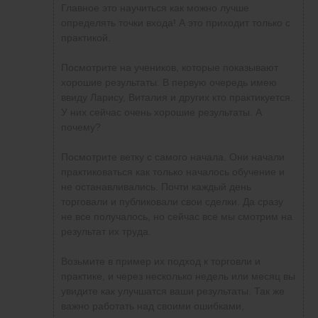
противоречие получается.
началось обучение и не останавливались.
обучение и не останавливались. Почти
какая у него стратегия. А в его логике одного
Главное это научиться как можно лучше
Почти каждый день торговали и
каждый день торговали и публиковали свои
не понимаю, вот поставил он стоп 9 пунктов, я
определять точки входа! А это приходит только с
публиковали свои сделки. Да сразу не все
сделки. Да сразу не все получалось, но сейчас
вижу цена идет против меня, спрашивал его,
практикой.
получалось, но сейчас все мы смотрим на
все мы смотрим на результат их труда.
он говорит выходи вручную, но тогда зачем
результат их труда.
большой такой стп ставить, а если мы хотим
Посмотрите на учеников, которые показывают
Возьмите в пример их подход к торговли и
использовать весь потенциал стопа, тогда
хорошие результаты. В первую очередь имею
Возьмите в пример их подход к торговли и
практике, и через несколько недель или месяц
вручную выходить нельзя. вот такое
ввиду Ларису, Виталия и других кто практикуется.
практике, и через несколько недель или
вы увидите как улучшатся ваши результаты.
противоречие получается.
У них сейчас очень хорошие результаты. А
месяц вы увидите как улучшатся ваши
Так же важно работать над своими ошибками,
почему?
результаты. Так же важно работать над
анализировать свои сделки и улучшать их
своими ошибками, анализировать свои
качество!
Посмотрите ветку с самого начала. Они начали
сделки и улучшать их качество!
практиковаться как только началось обучение и
не останавливались. Почти каждый день
торговали и публиковали свои сделки. Да сразу
не все получалось, но сейчас все мы смотрим на
результат их труда.
Возьмите в пример их подход к торговли и
практике, и через несколько недель или месяц вы
увидите как улучшатся ваши результаты. Так же
важно работать над своими ошибками,