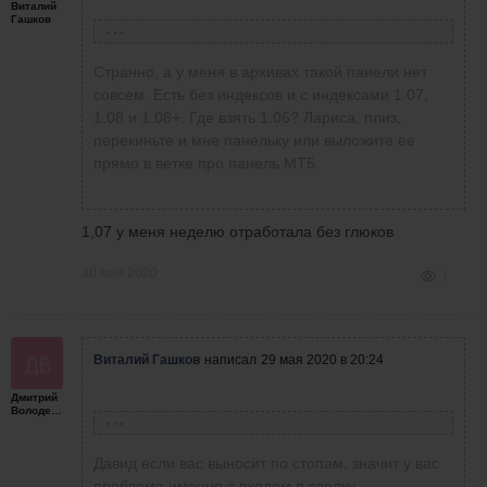
перекрывают убыток!!! Отсюда профит! См
Виталий
Гашков
выше!
Александр Заманов
написал
29 мая 2020 в 16:49
Странно, а у меня в архивах такой панели нет
совсем. Есть без индексов и с индексами 1.07,
1.08 и 1.08+. Где взять 1.06? Лариса, плиз,
Лариса Новикова
написала
29 мая 2020 в
перекиньте и мне панельку или выложите ее
15:33
Тоже как загрузил эту панель 1.06, так на ней
прямо в ветке про панель МТ5.
и остался. Она мне нравится. Остальными не
стал испытывать судьбу, т.к. слышу о
постоянных багах то на одной, то на другой.
1,07 у меня неделю отработала без глюков
30 мая 2020
1
Виталий Гашков
написал
29 мая 2020 в 20:24
Дмитрий
спустя 2 минуты
Володенков
Зачем спорить! Надо работать! Руку
Давид Манукянц
написал
29 мая 2020 в 19:53
набивать! Самая хорошая панель1.06.По
Давид если вас выносит по стопам, значит у вас
ней работаю! У каждого человека свое
проблема именно с входом в сделку,