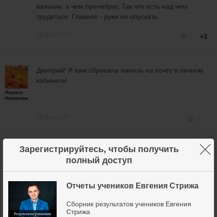
важным, а чем пренебрег. Так что есть над чем
трудиться. Главное - руки не опускать.
30 мая 2020
1
+1
Дмитрий! Я вам сбросила панель на почту в личном
кабинете!
Лариса
Новикова
30 мая 2020
1
×
Зарегистрируйтесь, чтобы получить
Приветствую Лариса.
полный доступ
Может и мне сбросите панельку 6, ато 8+ версия это
Leonid
просто слив депозита
Отчеты учеников Евгения Стрижа
Спасибо
Сборник результатов учеников Евгения
30 мая 2020
1
Стрижа