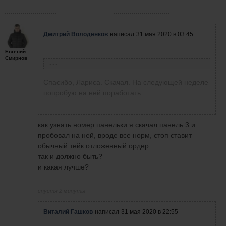
выставляете СЛ?
Сегодня в Американскую сессию после
18 часов
Дмитрий Володенков
написал
31 мая 2020 в 03:45
Евгений
Смирнов
Лариса Новикова
написала
30 мая 2020 в 11:04
Спасибо, Лариса. Скачал. На следующей неделе
Дмитрий! Я вам сбросила панель на почту в
попробую на ней поработать.
личном кабинете!
как узнать номер панельки я скачал панель 3 и
пробовал на ней, вроде все норм, стоп ставит
обычный тейк отложенный ордер.
так и должно быть?
и какая лучше?
спустя 2 минуты
Виталий Гашков
написал
31 мая 2020 в 22:55