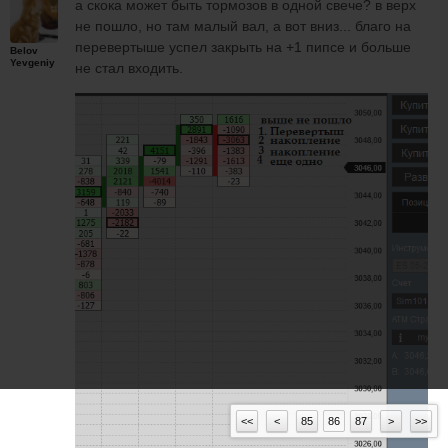
а скока может быть тормозов в одной свече? в верх
не пошло, но там малый вал, а вот вниз... благо на
перевертыше успел закрыть на +1 пипсе и больше
Belov
Yevgeniy
не стал входить.
<<
<
85
86
87
>
>>