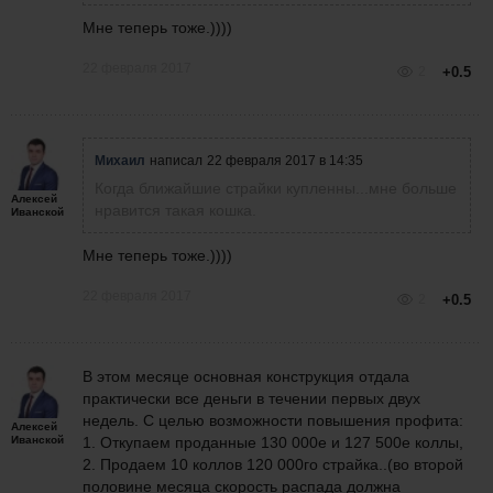
Мне теперь тоже.))))
22 февраля 2017
2
+0.5
Михаил
написал
22 февраля 2017 в 14:35
Когда ближайшие страйки купленны...мне больше
Алексей
нравится такая кошка.
Иванской
Мне теперь тоже.))))
22 февраля 2017
2
+0.5
В этом месяце основная конструкция отдала
практически все деньги в течении первых двух
недель. С целью возможности повышения профита:
Алексей
Иванской
1. Откупаем проданные 130 000е и 127 500е коллы,
2. Продаем 10 коллов 120 000го страйка..(во второй
половине месяца скорость распада должна