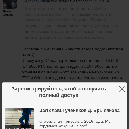
Алексей Иванской
написал
28 февраля 2017 в 14:08
В контексте того, что происходит на ММВБ,
Денис
расчитываю на рост. =) Три самые увесистые
Остроумов
бумаги из индекса Сбер, Лукойл и Газпром
подошли к уровням сопротивления.Думаю рынок
должен заметить эти точки. Если конечно нам
ничего грустного по новостям не объявят.
Согласен с Дмитрием, новости всегда подгоняют под
рынок)
К тому же у Сбера нормальное состояние - 15 000
-14 800, РТС мы по цели идем на 107 500, так что
объемы в опционах - это все крайне неоднозначно.
РТС и Сбер и так довльно долго спекулятивно росли,
без всяких предпосылок, так что сейчас вполне
×
Зарегистрируйтесь, чтобы получить
логично падать, хорошо падать, но опять же -
полный доступ
смотрим ТА)
28 февраля 2017
3
Зал славы учеников Д. Брылякова
Стабильная прибыль с 2016 года. Мы
гордимся каждым из вас!
Алексей Иванской
написал
28 февраля 2017 в 14:08