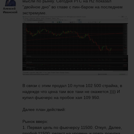
мысли по рынку. Сегодня РТС на Н2 показал
"двойное дно" во главе с пин-баром на последнем
Алексей
Иванской
экстремуме.
В связи с этим продал 10 путов 102 500 страйка, в
надежде что цена там все таки не окажется.)))) И
купил фьючерс на пробое хая 109 950.
Далее план действий:
Рынок вверх:
1. Первая цель по фьючерсу 11500. Откуп, Далее,
пробой 11500, ретест на уровень и опять покупка.