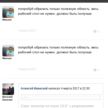
попробуй обрезать только полезную область. весь
рабочий стол не нужен. должно быть получше
Михаил
4 марта 2017
2
попробуй обрезать только полезную область. весь
рабочий стол не нужен. должно быть получше
Михаил
4 марта 2017
2
Алексей Иванской
написал
4 марта 2017 в 22:30
Виталий
Александр Птицын
написал
4 марта 2017 в 17:43
Капелин
Скрины бы побольше, не видно почти ничего:(
Сори, монитор на ноуте 15.6'' с разрешением