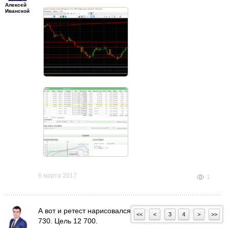
Алексей
Иванской
6 марта 2017
1
А вот и ретест нарисовался Лонг 111 650. Стоп 10
<<
<
3
4
>
>>
730. Цель 12 700.