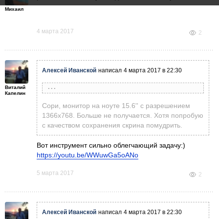
Михаил
4 марта 2017
2
Алексей Иванской
написал
4 марта 2017 в 22:30
Виталий
Александр Птицын
написал
4 марта 2017 в 17:43
Капелин
Скрины бы побольше, не видно почти ничего:(
Сори, монитор на ноуте 15.6'' с разрешением
1366х768. Больше не получается. Хотя попробую
с качеством сохранения скрина помудрить.
Вот инструмент сильно облегчающий задачу:)
https://youtu.be/WWuwGa5oANo
5 марта 2017
2
Алексей Иванской
написал
4 марта 2017 в 22:30