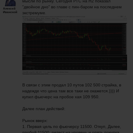
мысли по рынку. Сегодня РТС на Н2 показал
"двойное дно" во главе с пин-баром на последнем
Алексей
Иванской
экстремуме.
В связи с этим продал 10 путов 102 500 страйка, в
надежде что цена там все таки не окажется.)))) И
купил фьючерс на пробое хая 109 950.
Далее план действий:
Рынок вверх:
1. Первая цель по фьючерсу 11500. Откуп, Далее,
пробой 11500, ретест на уровень и опять покупка.