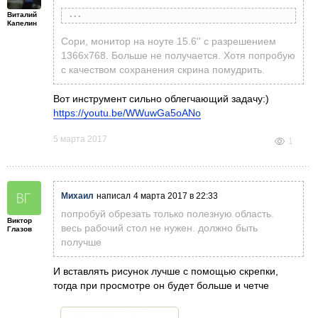
Виталий
Александр Птицын
написал
4 марта 2017 в 17:43
Капелин
Скрины бы побольше, не видно почти ничего:(
Сори, монитор на ноуте 15.6'' с разрешением
1366х768. Больше не получается. Хотя попробую
с качеством сохранения скрина помудрить.
Вот инструмент сильно облегчающий задачу:)
https://youtu.be/WWuwGa5oANo
5 марта 2017
1
Михаил
написал
4 марта 2017 в 22:33
попробуй обрезать только полезную область.
Виктор
весь рабочий стол не нужен. должно быть
Глазов
получше
И вставлять рисунок лучше с помощью скрепки,
тогда при просмотре он будет больше и четче