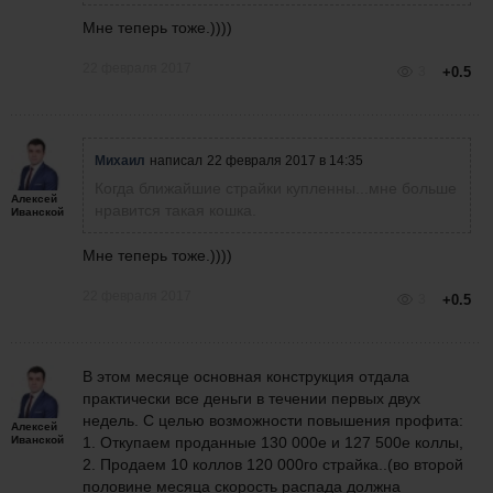
Мне теперь тоже.))))
22 февраля 2017
3
+0.5
Михаил
написал
22 февраля 2017 в 14:35
Когда ближайшие страйки купленны...мне больше
Алексей
нравится такая кошка.
Иванской
Мне теперь тоже.))))
22 февраля 2017
3
+0.5
В этом месяце основная конструкция отдала
практически все деньги в течении первых двух
недель. С целью возможности повышения профита:
Алексей
Иванской
1. Откупаем проданные 130 000е и 127 500е коллы,
2. Продаем 10 коллов 120 000го страйка..(во второй
половине месяца скорость распада должна