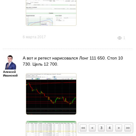
6 марта 2017
1
А вот и ретест нарисовался Лонг 111 650. Стоп 10
730. Цель 12 700.
Алексей
Иванской
<<
<
3
4
>
>>