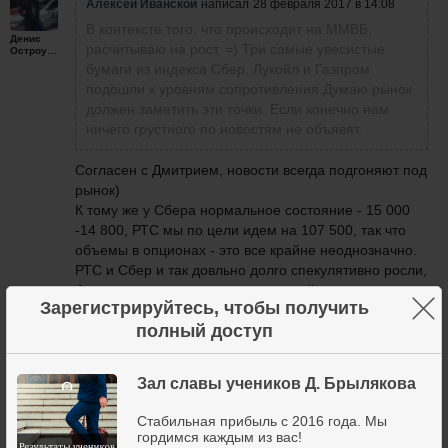
Алексей Иванской
написал
28 февраля 2017 в 14:08
В контексте того, что происходит на ММВБ,
Денис
расчитываю на рост. =) Три самые увесистые
Остроумов
бумаги из индекса Сбер, Лукойл и Газпром
подошли к уровням сопротивления.Думаю рынок
должен заметить эти точки. Если конечно нам
ничего грустного по новостям не объявят.
Согласен с Дмитрием, новости всегда подгоняют под
рынок)
К тому же у Сбера нормальное состояние - 15 000
-14 800, РТС мы по цели идем на 107 500, так что
объемы в опционах - это все крайне неоднозначно.
РТС и Сбер и так довльно долго спекулятивно росли,
без всяких предпосылок, так что сейчас вполне
×
Зарегистрируйтесь, чтобы получить
логично падать, хорошо падать, но опять же -
полный доступ
смотрим ТА)
28 февраля 2017
3
Зал славы учеников Д. Брылякова
Стабильная прибыль с 2016 года. Мы
гордимся каждым из вас!
Алексей Иванской
написал
28 февраля 2017 в 14:08