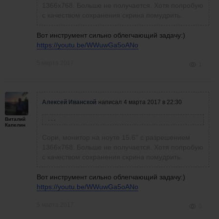
1366х768. Больше не получается. Хотя попробую
с качеством сохранения скрина помудрить.
Вот инструмент сильно облегчающий задачу:)
https://youtu.be/WWuwGa5oANo
5 марта 2017
1
Алексей Иванской
написал
4 марта 2017 в 22:30
Виталий
Александр Птицын
написал
4 марта 2017 в 17:43
Капелин
Скрины бы побольше, не видно почти ничего:(
Сори, монитор на ноуте 15.6'' с разрешением
1366х768. Больше не получается. Хотя попробую
с качеством сохранения скрина помудрить.
Вот инструмент сильно облегчающий задачу:)
https://youtu.be/WWuwGa5oANo
5 марта 2017
0