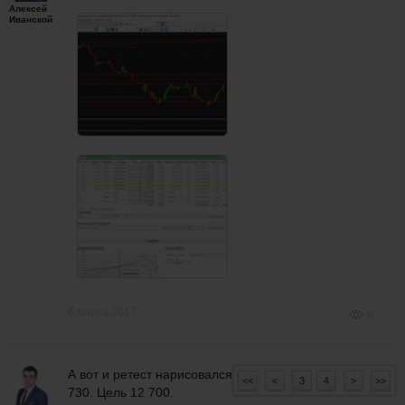
Алексей
Иванской
6 марта 2017
0
А вот и ретест нарисовался Лонг 111 650. Стоп 10
<<
<
3
4
>
>>
730. Цель 12 700.