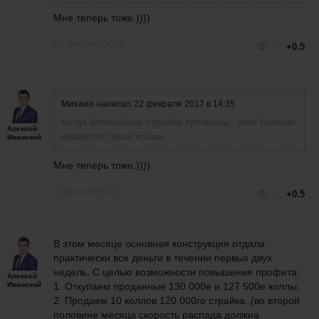
Мне теперь тоже.))))
22 февраля 2017
1
+0.5
Михаил
написал
22 февраля 2017 в 14:35
Когда ближайшие страйки купленны...мне больше
Алексей
нравится такая кошка.
Иванской
Мне теперь тоже.))))
22 февраля 2017
1
+0.5
В этом месяце основная конструкция отдала
практически все деньги в течении первых двух
недель. С целью возможности повышения профита:
Алексей
Иванской
1. Откупаем проданные 130 000е и 127 500е коллы,
2. Продаем 10 коллов 120 000го страйка..(во второй
половине месяца скорость распада должна