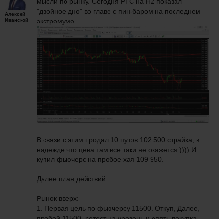
мысли по рынку. Сегодня РТС на Н2 показал
"двойное дно" во главе с пин-баром на последнем
Алексей
Иванской
экстремуме.
В связи с этим продал 10 путов 102 500 страйка, в
надежде что цена там все таки не окажется.)))) И
купил фьючерс на пробое хая 109 950.
Далее план действий:
Рынок вверх:
1. Первая цель по фьючерсу 11500. Откуп, Далее,
пробой 11500, ретест на уровень и опять покупка.