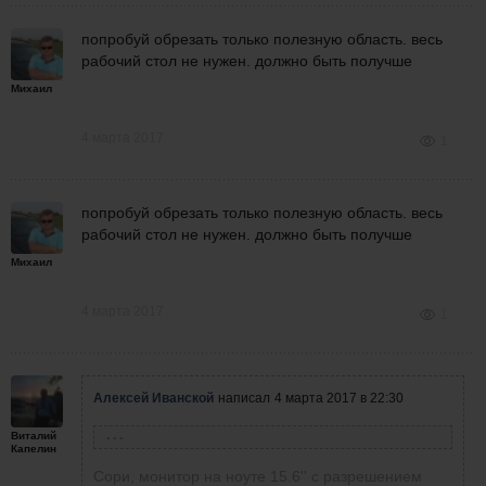
попробуй обрезать только полезную область. весь
рабочий стол не нужен. должно быть получше
Михаил
4 марта 2017
1
попробуй обрезать только полезную область. весь
рабочий стол не нужен. должно быть получше
Михаил
4 марта 2017
1
Алексей Иванской
написал
4 марта 2017 в 22:30
Виталий
Александр Птицын
написал
4 марта 2017 в 17:43
Капелин
Скрины бы побольше, не видно почти ничего:(
Сори, монитор на ноуте 15.6'' с разрешением