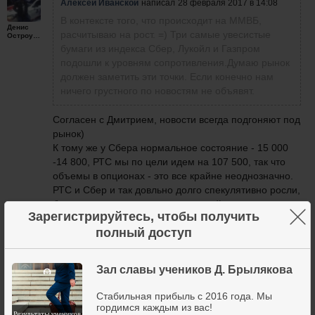
Алексей Иванской
написал
28 февраля 2017 в 14:08
В контексте того, что происходит на ММВБ,
Денис
расчитываю на рост. =) Три самые увесистые
Остроумов
бумаги из индекса Сбер, Лукойл и Газпром
подошли к уровням сопротивления.Думаю рынок
должен заметить эти точки. Если конечно нам
ничего грустного по новостям не объявят.
Согласен с Дмитрием, новости всегда подгоняют под
рынок)
К тому же у Сбера нормальное состояние - 15 000
-14 800, РТС мы по цели идем на 107 500, так что
объемы в опционах - это все крайне неоднозначно.
РТС и Сбер и так довльно долго спекулятивно росли,
без всяких предпосылок, так что сейчас вполне
×
Зарегистрируйтесь, чтобы получить
логично падать, хорошо падать, но опять же -
полный доступ
смотрим ТА)
28 февраля 2017
2
Зал славы учеников Д. Брылякова
Стабильная прибыль с 2016 года. Мы
гордимся каждым из вас!
Алексей Иванской
написал
28 февраля 2017 в 14:08