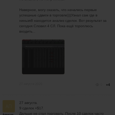
анализ. Решил сегодня поторговать.
Наверное, могу сказать, что начались первые
Торгую по своей стратегии используя
успешные сдвиги в торговле)))Узнал сам где в
наработки Алексея Т. Кто это можете в
ниньзя8 находится анализ сделок. Вот результат за
интернете найти.
сегодня.Словил 4 СЛ. Пока ещё тороплюсь
входить...
27 августа 2020
0
+4
27 августа.
9 сделок +$17.
Дальше не стал торговать. После 10 сделок часто
Александр