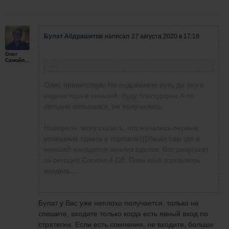
Булат Абдрашитов
написал
27 августа 2020 в 17:18
Олег
Самойленко
Олег Самойленко
написал
26 августа 2020 в 18:21
Олег, приветствую.Не подскажете путь до этого
индикатора в ниньзя8, буду благодарен.А то
сегодня потыкался, не получилось.
Давид Манукянц
написал
25 августа 2020 в
18:54
Давид у Вас есть в индикаторах BAR TIMER.
Наверное, могу сказать, что начались первые
Он показывает время до окончания свечи.
успешные сдвиги в торговле)))Узнал сам где в
ниньзя8 находится анализ сделок. Вот результат
Давид Манукянц
написал
25 августа 2020 в
за сегодня.Словил 4 СЛ. Пока ещё тороплюсь
18:47
можете подсказать какой нибудь
входить...
секундомер для трейдера, где
Давно не торговал, изучаю с
показывается время до окончания свечи?
преподавателем индивидуально VSA
Булат у Вас уже неплохо получается, только не
анализ. Решил сегодня поторговать.
спешите, входите только когда есть явный вход по
Торгую по своей стратегии используя
стратегии. Если есть сомнения, не входите, больше
наработки Алексея Т. Кто это можете в