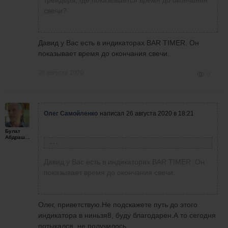
индивидуально VSA анализ. Решил сегодня
свечи?
поторговать. Торгую по своей стратегии
используя наработки Алексея Т. Кто это
можете в интернете найти.
Давид у Вас есть в индикаторах BAR TIMER. Он
показывает время до окончания свечи.
26 августа 2020
0
Олег Самойленко
написал
26 августа 2020 в 18:21
Булат
Абдрашитов
Давид Манукянц
написал
25 августа 2020 в 18:54
Давид у Вас есть в индикаторах BAR TIMER. Он
показывает время до окончания свечи.
Давид Манукянц
написал
25 августа 2020 в
18:47
можете подсказать какой нибудь секундомер
Олег, приветствую.Не подскажете путь до этого
для трейдера, где показывается время до
индикатора в ниньзя8, буду благодарен.А то сегодня
Давно не торговал, изучаю с
окончания свечи?
потыкался, не получилось.
преподавателем индивидуально VSA