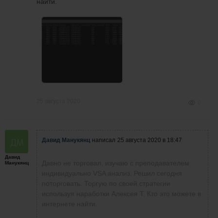
найти.
25 августа 2020
0
Давид Манукянц
написал
25 августа 2020 в 18:47
Давид
Давно не торговал, изучаю с преподавателем
Манукянц
индивидуально VSA анализ. Решил сегодня
поторговать. Торгую по своей стратегии
используя наработки Алексея Т. Кто это можете в
интернете найти.