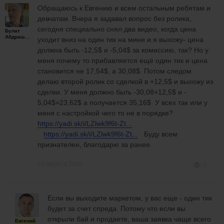
Обращаюсь к Евгению и всем остальным ребятам и
девчатам. Вчера я задавал вопрос без ролика,
сегодня специально снял два видео, когда цена
Булат
Абдрашитов
уходит вниз на один тик на мини и я выхожу- цена
должна быть -12,5$ и -5,04$ за комиссию, так? Но у
меня почему то прибавляется ещё один тик и цена
становится не 17,54$, а 30,08$. Потом следом
делаю второй ролик со сделкой в +12,5$ и выхожу из
сделки. У меня должно быть -30,08+12,5$ и -
5,04$=23,62$ а получается 35,16$ У всех так или у
меня с настройкой чего то не в порядке?
https://yadi.sk/i/LZlwk9f6t-Zt...
https://yadi.sk/i/LZlwk9f6t-Zt...
Буду всем
признателен, благодарю за ранее.
20 августа 2020
0
Если вы выходите маркетом, у вас еще - один тик
будет за счет спреда. Потому что если вы
открыли бай и продаете, ваша заявка чаще всего
Евгений