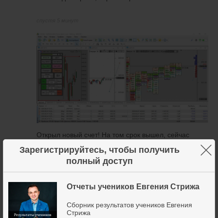
спустя 5 минут
Открыл новый счет! На том срок вышел, сейчас
начал с 800$
×
Зарегистрируйтесь, чтобы получить
полный доступ
24 августа 2020
2
+4
Отчеты учеников Евгения Стрижа
Руслан! Супер работаете! Всегда удается взять тейк
Сборник результатов учеников Евгения
150?
Стрижа