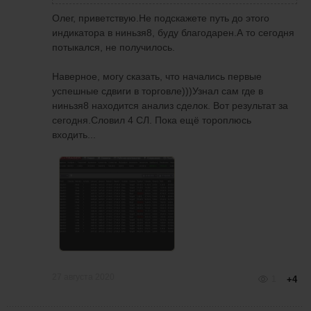
18:47
можете подсказать какой нибудь секундомер
Олег, приветствую.Не подскажете путь до этого
для трейдера, где показывается время до
индикатора в ниньзя8, буду благодарен.А то сегодня
Давно не торговал, изучаю с
окончания свечи?
потыкался, не получилось.
преподавателем индивидуально VSA
анализ. Решил сегодня поторговать.
Наверное, могу сказать, что начались первые
Торгую по своей стратегии используя
успешные сдвиги в торговле)))Узнал сам где в
наработки Алексея Т. Кто это можете в
ниньзя8 находится анализ сделок. Вот результат за
интернете найти.
сегодня.Словил 4 СЛ. Пока ещё тороплюсь
входить...
27 августа 2020
1
+4