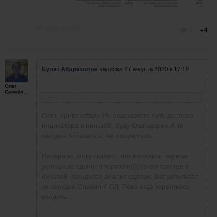
27 августа 2020
1
+4
Булат Абдрашитов
написал
27 августа 2020 в 17:18
Олег
Самойленко
Олег Самойленко
написал
26 августа 2020 в 18:21
Олег, приветствую.Не подскажете путь до этого
индикатора в ниньзя8, буду благодарен.А то
сегодня потыкался, не получилось.
Давид Манукянц
написал
25 августа 2020 в
18:54
Давид у Вас есть в индикаторах BAR TIMER.
Наверное, могу сказать, что начались первые
Он показывает время до окончания свечи.
успешные сдвиги в торговле)))Узнал сам где в
ниньзя8 находится анализ сделок. Вот результат
Давид Манукянц
написал
25 августа 2020 в
за сегодня.Словил 4 СЛ. Пока ещё тороплюсь
18:47
можете подсказать какой нибудь
входить...
секундомер для трейдера, где
Давно не торговал, изучаю с
показывается время до окончания свечи?