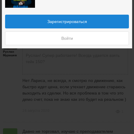
Лариса
Новикова
24 августа 2020
2
Зарегистрироваться
Войти
Лариса Новикова
написала
24 августа 2020 в 20:10
Руслан
Руслан! Супер работаете! Всегда удается взять
Мурашев
тейк 150?
Нет Лариса, не всегда, я смотрю по движению, как
быстро идет цена, если утехает движение стараюсь
выходить из сделки. Но вся проблема в том что это
демо счет, пока не знаю как это будет на реальном )
24 августа 2020
1
Давно не торговал, изучаю с преподавателем