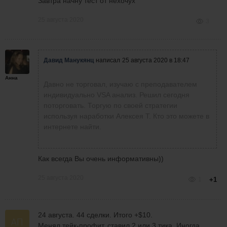
Завтра начну тест от нехочух
25 августа 2020
3
Давид Манукянц
написал
25 августа 2020 в 18:47
Анна
Давно не торговал, изучаю с преподавателем
индивидуально VSA анализ. Решил сегодня
поторговать. Торгую по своей стратегии
используя наработки Алексея Т. Кто это можете в
интернете найти.
Как всегда Вы очень информативны))
25 августа 2020
1
+1
24 августа. 44 сделки. Итого +$10.
Менял тейк-профит, ставил 2 или 3 тика. Иногда