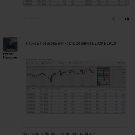
24 августа 2020
2
+8
Лариса Новикова
написала
24 августа 2020 в 19:10
Руслан
Мурашев
Как всегда Лариса, хорошая работа!