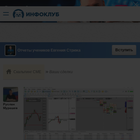
Быстрый разгон
​в короткие сроки
Вступить
Отчеты учеников Евгения Стрижа
Скальпинг СМЕ
Ваши сделки
Руслан
Мурашев