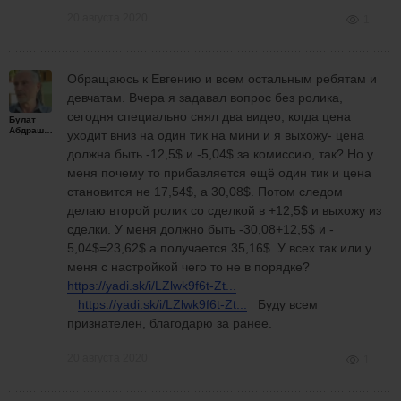
20 августа 2020
1
Обращаюсь к Евгению и всем остальным ребятам и
девчатам. Вчера я задавал вопрос без ролика,
сегодня специально снял два видео, когда цена
Булат
Абдрашитов
уходит вниз на один тик на мини и я выхожу- цена
должна быть -12,5$ и -5,04$ за комиссию, так? Но у
меня почему то прибавляется ещё один тик и цена
становится не 17,54$, а 30,08$. Потом следом
делаю второй ролик со сделкой в +12,5$ и выхожу из
сделки. У меня должно быть -30,08+12,5$ и -
5,04$=23,62$ а получается 35,16$ У всех так или у
меня с настройкой чего то не в порядке?
https://yadi.sk/i/LZlwk9f6t-Zt...
https://yadi.sk/i/LZlwk9f6t-Zt...
Буду всем
признателен, благодарю за ранее.
20 августа 2020
1