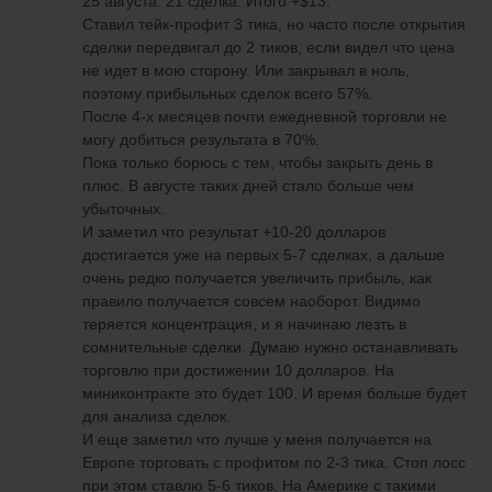
25 августа. 21 сделка. Итого +$13.
Ставил тейк-профит 3 тика, но часто после открытия
сделки передвигал до 2 тиков, если видел что цена
не идет в мою сторону. Или закрывал в ноль,
поэтому прибыльных сделок всего 57%.
После 4-х месяцев почти ежедневной торговли не
могу добиться результата в 70%.
Пока только борюсь с тем, чтобы закрыть день в
плюс. В августе таких дней стало больше чем
убыточных.
И заметил что результат +10-20 долларов
достигается уже на первых 5-7 сделках, а дальше
очень редко получается увеличить прибыль, как
правило получается совсем наоборот. Видимо
теряется концентрация, и я начинаю лезть в
сомнительные сделки. Думаю нужно останавливать
торговлю при достижении 10 долларов. На
миниконтракте это будет 100. И время больше будет
для анализа сделок.
И еще заметил что лучше у меня получается на
Европе торговать с профитом по 2-3 тика. Стоп лосс
при этом ставлю 5-6 тиков. На Америке с такими