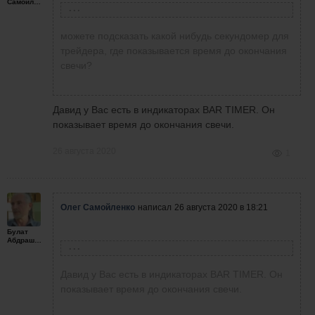
Самойленко
Давид Манукянц
написал
25 августа 2020 в 18:47
можете подсказать какой нибудь секундомер для
Давно не торговал, изучаю с преподавателем
трейдера, где показывается время до окончания
индивидуально VSA анализ. Решил сегодня
свечи?
поторговать. Торгую по своей стратегии
используя наработки Алексея Т. Кто это
можете в интернете найти.
Давид у Вас есть в индикаторах BAR TIMER. Он
показывает время до окончания свечи.
26 августа 2020
1
Олег Самойленко
написал
26 августа 2020 в 18:21
Булат
Абдрашитов
Давид Манукянц
написал
25 августа 2020 в 18:54
Давид у Вас есть в индикаторах BAR TIMER. Он
показывает время до окончания свечи.
Давид Манукянц
написал
25 августа 2020 в