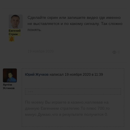
Сделайте скрин или запишите видео где именно
не выставляется и по какому сигналу. Так сложно
понять.
Евгений
Стриж
19 ноября 2020
0
Юрий Жучков
написал
19 ноября 2020 в 11:39
Артём
Устинов
Артём Устинов
написал
19 ноября 2020 в 01:09
По моему Вы играете в казино,наплевав на
Сейчас такой баланс - 704,83 $. Сегодня 100
данную Евгением стратегию.То плюс 700,то
$ увеличил в 7 раз. И это было на
минус.Думаю,что в результате получится 0.
американской сессии.Хотя стартовый депозит
был 500 $ первоначально в первый день торг