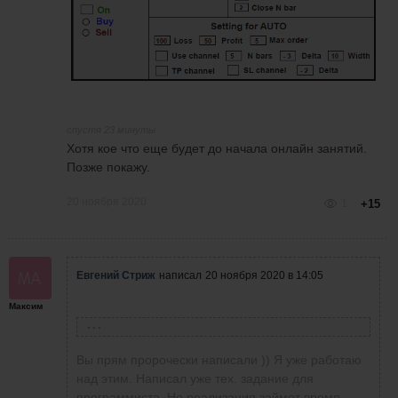
спустя 23 минуты
Хотя кое что еще будет до начала онлайн занятий.
Позже покажу.
20 ноября 2020
1
+15
Евгений Стриж
написал
20 ноября 2020 в 14:05
Максим
Анатолий Батаков
написал
20 ноября 2020 в 12:09
Уверен, что следующим предложением
Вы прям пророчески написали )) Я уже работаю
Евгения будет полный робот-автомат, где нам
над этим. Написал уже тех. задание для
(даже новичкам и чайникам) останется только
программиста. Но реализация займет время.