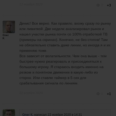
22 ноября 2020
0
+3
Денис! Все верно. Как правило, вхожу сразу по рынку
или лимиткой. Две недели анализировал рынок и
нашел участки рынка почти со 100% отработкой ТВ
Олег
К.
(примеры на скринах). Конечно, не без стопов! Там
не обязательно ставить даже линии, но иногда я и их
применяю тоже.
Все зависит от волатильности. Чем она выше - тем
быстрее нужно реагировать и присоединяться к
большому игроку. Я стараюсь входить именно на
резком и понятном движении в какую-либо из
сторон. Или ставлю таймер в 5 сек для
срабатывания сигнала по линиям.
22 ноября 2020
0
+1
Олег К.
написал
22 ноября 2020 в 14:31