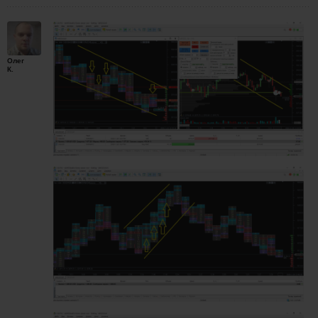
Олег
К.