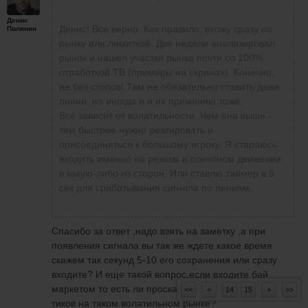
Денис
Денис! Все верно. Как правило, вхожу сразу по
Полянин
рынку или лимиткой. Две недели анализировал
рынок и нашел участки рынка почти со 100%
отработкой ТВ (примеры на скринах). Конечно,
не без стопов! Там не обязательно ставить даже
линии, но иногда я и их применяю тоже.
Все зависит от волатильности. Чем она выше -
тем быстрее нужно реагировать и
присоединяться к большому игроку. Я стараюсь
входить именно на резком и понятном движении
в какую-либо из сторон. Или ставлю таймер в 5
сек для срабатывания сигнала по линиям.
Спасибо за ответ ,надо взять на заметку ,а при
появления сигнала вы так же ждете какое время
скажем так секунд 5-10 его сохранения или сразу
входите? И еще такой вопрос,если входите бай
маркетом то есть ли проскальзывание и сколько оно
<<
<
14
15
>
>>
тиков на таком волатильном рынке?