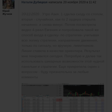
Натали Дубицкая
написала
20 ноября 2020 в 11:42
Юрий
20\11\2020 . Утро Азия. 1 сделка сходу со стопом,
Жучков
вторая - случайная, как-то 2 ордера открыла
нечаянно. и снова минус. Потом посмотрела
видео 4-реал Евгения и попробовала такой же
способ входа в сделку- по стратегии- учитывая
всю логику стратегии, направление движения,
только по сигналу, но вручную, лимитником.
Линии ставила в качестве ориентира. Результат
мне понравился сегодня. Попробую и далее так
использовать шикарные возможности этой чудной
панельки и стратегии. Еще прикрепила скрин с
вопросом - буду признательна за любые
комменты