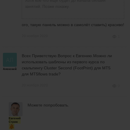
Хотя кое что еще будет до начала онлайн
занятий. Позже покажу.
ого, такую панель можно в самолёт ставить) красиво!
20 ноября 2020
1
Всех Приветствую.Вопрос к Евгению.Можно ли
использовать шаблоны из первого курса по
скальпингу Cluster Second (FootPrint) для МТ5
Алекскей
для MT5flows trade?
20 ноября 2020
0
Можете попробовать.
Евгений
Стриж