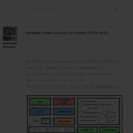
20 ноября 2020
0
Евгений Стриж
написал
20 ноября 2020 в 14:05
Анатолий
Батаков
Анатолий Батаков
написал
20 ноября 2020 в 12:09
Уверен, что следующим предложением
Вы прям пророчески написали )) Я уже работаю
Евгения будет полный робот-автомат, где нам
над этим. Написал уже тех. задание для
(даже новичкам и чайникам) останется только
программиста. Но реализация займет время.
включение компа и вход на платформу
Думаю не менее чем пол года.
трейдера и выводить прибыль!
Покажу эскиз панели с модулем автоматизации: