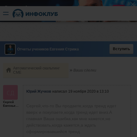
Быстрый разгон
​в короткие сроки
Вступить
Отчеты учеников Евгения Стрижа
Автоматический скальпинг
Ваши сделки
СМЕ
Юрий Жучков
написал
19 ноября 2020 в 13:10
Сергей
Сергей,что-то Вы продаете,когда тренд идет
Евгеньевич
вверх и покупаете,когда тренд идет вниз.А
главная Ваша ошибка,как мне кажется,не
действовать,когда кажется,а ждать
сформировавшийся тренд.