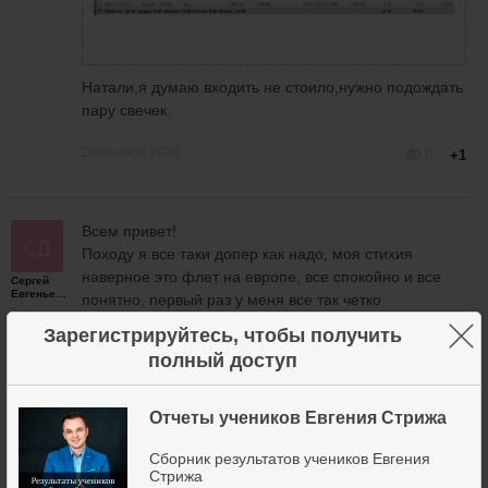
Натали,я думаю входить не стоило,нужно подождать
пару свечек.
20 ноября 2020
0
+1
Всем привет!
Походу я все таки допер как надо, моя стихия
наверное это флет на европе, все спокойно и все
Сергей
Евгеньевич
понятно, первый раз у меня все так четко
получилось.
×
Зарегистрируйтесь, чтобы получить
Единственное 4 сделку закрыл в 0, но и то все
полный доступ
отлично получилось!
Буду придерживаться плану торговли с утра на
спокойном рынке.
Отчеты учеников Евгения Стрижа
Сборник результатов учеников Евгения
Стрижа