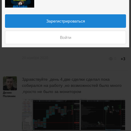
Зарегистрироваться
Войти
20 ноября 2020
0
+3
Здравствуйте ,день 4,две сделки сделал пока
собирался на работу ,но возможностей было много
,просто не было за монитором
Денис
Полянин