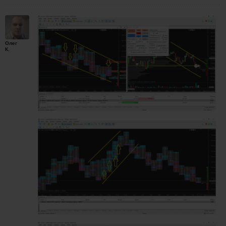
Олег
К.