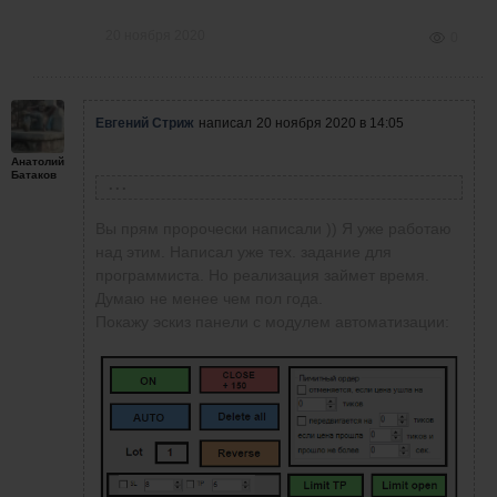
20 ноября 2020
0
Евгений Стриж
написал
20 ноября 2020 в 14:05
Анатолий
Батаков
Анатолий Батаков
написал
20 ноября 2020 в 12:09
Уверен, что следующим предложением
Вы прям пророчески написали )) Я уже работаю
Евгения будет полный робот-автомат, где нам
над этим. Написал уже тех. задание для
(даже новичкам и чайникам) останется только
программиста. Но реализация займет время.
включение компа и вход на платформу
Думаю не менее чем пол года.
трейдера и выводить прибыль!
Покажу эскиз панели с модулем автоматизации: