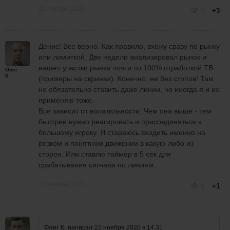
22 ноября 2020
0
+3
Денис! Все верно. Как правило, вхожу сразу по рынку
или лимиткой. Две недели анализировал рынок и
нашел участки рынка почти со 100% отработкой ТВ
Олег
К.
(примеры на скринах). Конечно, не без стопов! Там
не обязательно ставить даже линии, но иногда я и их
применяю тоже.
Все зависит от волатильности. Чем она выше - тем
быстрее нужно реагировать и присоединяться к
большому игроку. Я стараюсь входить именно на
резком и понятном движении в какую-либо из
сторон. Или ставлю таймер в 5 сек для
срабатывания сигнала по линиям.
22 ноября 2020
0
+1
Олег К.
написал
22 ноября 2020 в 14:31