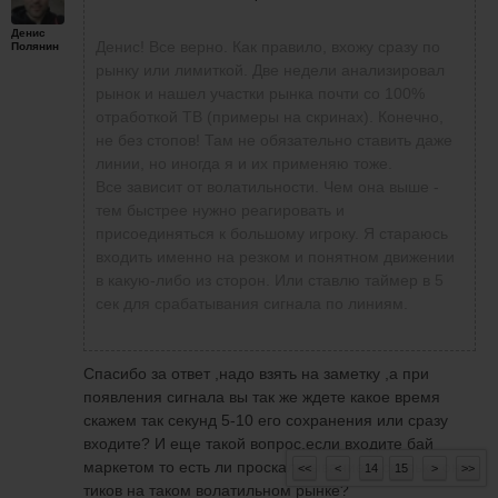
Денис
Денис! Все верно. Как правило, вхожу сразу по
Полянин
рынку или лимиткой. Две недели анализировал
рынок и нашел участки рынка почти со 100%
отработкой ТВ (примеры на скринах). Конечно,
не без стопов! Там не обязательно ставить даже
линии, но иногда я и их применяю тоже.
Все зависит от волатильности. Чем она выше -
тем быстрее нужно реагировать и
присоединяться к большому игроку. Я стараюсь
входить именно на резком и понятном движении
в какую-либо из сторон. Или ставлю таймер в 5
сек для срабатывания сигнала по линиям.
Спасибо за ответ ,надо взять на заметку ,а при
появления сигнала вы так же ждете какое время
скажем так секунд 5-10 его сохранения или сразу
входите? И еще такой вопрос,если входите бай
маркетом то есть ли проскальзывание и сколько оно
<<
<
14
15
>
>>
тиков на таком волатильном рынке?