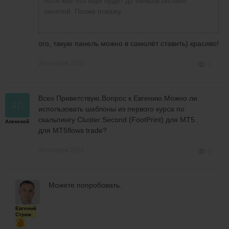
Хотя кое что еще будет до начала онлайн
занятий. Позже покажу.
ого, такую панель можно в самолёт ставить) красиво!
20 ноября 2020
1
Всех Приветствую.Вопрос к Евгению.Можно ли
использовать шаблоны из первого курса по
скальпингу Cluster Second (FootPrint) для МТ5
Алекскей
для MT5flows trade?
20 ноября 2020
0
Можете попробовать.
Евгений
Стриж