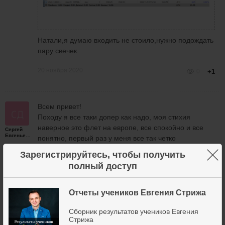
Натали,я думаю входить не стоило,нужно подождать
пару свечек.
20 ноября 2020
0
+1
Всем привет!
Походу я все таки допер как надо, моя стихия
наверное это флет на европе, все спокойно и все
Сергей
Евгеньевич
понятно, первый раз у меня все так четко
получилось.
×
Зарегистрируйтесь, чтобы получить
Единственное 4 сделку закрыл в 0, но и то все
полный доступ
отлично получилось!
Буду придерживаться плану торговли с утра на
спокойном рынке.
Отчеты учеников Евгения Стрижа
Сборник результатов учеников Евгения
Стрижа