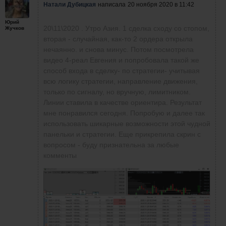
Натали Дубицкая
написала
20 ноября 2020 в 11:42
Юрий
20\11\2020 . Утро Азия. 1 сделка сходу со стопом,
Жучков
вторая - случайная, как-то 2 ордера открыла
нечаянно. и снова минус. Потом посмотрела
видео 4-реал Евгения и попробовала такой же
способ входа в сделку- по стратегии- учитывая
всю логику стратегии, направление движения,
только по сигналу, но вручную, лимитником.
Линии ставила в качестве ориентира. Результат
мне понравился сегодня. Попробую и далее так
использовать шикарные возможности этой чудной
панельки и стратегии. Еще прикрепила скрин с
вопросом - буду признательна за любые
комменты