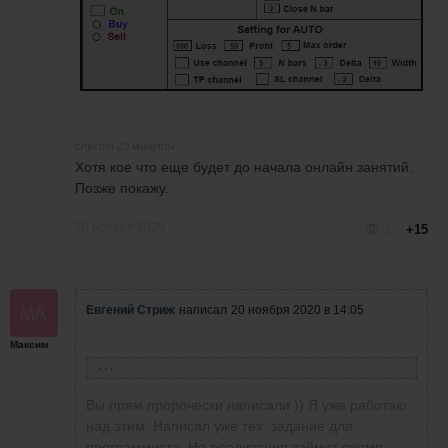
спустя 23 минуты
Хотя кое что еще будет до начала онлайн занятий.
Позже покажу.
20 ноября 2020
1
+15
Евгений Стриж
написал
20 ноября 2020 в 14:05
Максим
Анатолий Батаков
написал
20 ноября 2020 в 12:09
Уверен, что следующим предложением
Вы прям пророчески написали )) Я уже работаю
Евгения будет полный робот-автомат, где нам
над этим. Написал уже тех. задание для
(даже новичкам и чайникам) останется только
программиста. Но реализация займет время.