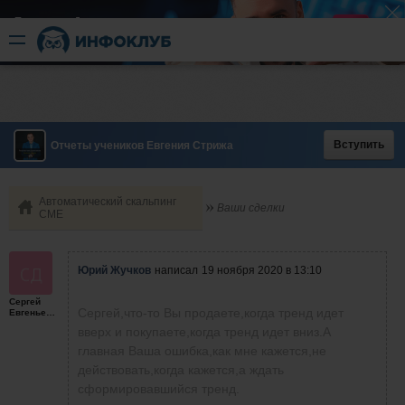
Быстрый разгон
​в короткие сроки
Вступить
Отчеты учеников Евгения Стрижа
Автоматический скальпинг
Ваши сделки
СМЕ
Юрий Жучков
написал
19 ноября 2020 в 13:10
Сергей
Сергей,что-то Вы продаете,когда тренд идет
Евгеньевич
вверх и покупаете,когда тренд идет вниз.А
главная Ваша ошибка,как мне кажется,не
действовать,когда кажется,а ждать
сформировавшийся тренд.