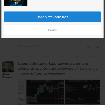
Зарегистрироваться
Войти
20 ноября 2020
0
+3
Здравствуйте ,день 4,две сделки сделал пока
собирался на работу ,но возможностей было много
,просто не было за монитором
Денис
Полянин