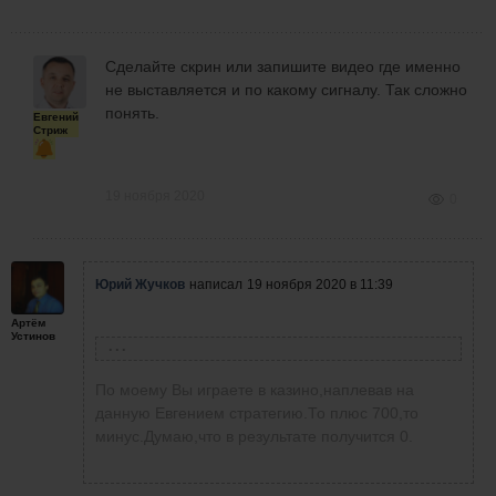
Сделайте скрин или запишите видео где именно
не выставляется и по какому сигналу. Так сложно
понять.
Евгений
Стриж
19 ноября 2020
0
Юрий Жучков
написал
19 ноября 2020 в 11:39
Артём
Устинов
Артём Устинов
написал
19 ноября 2020 в 01:09
По моему Вы играете в казино,наплевав на
Сейчас такой баланс - 704,83 $. Сегодня 100
данную Евгением стратегию.То плюс 700,то
$ увеличил в 7 раз. И это было на
минус.Думаю,что в результате получится 0.
американской сессии.Хотя стартовый депозит
был 500 $ первоначально в первый день торг