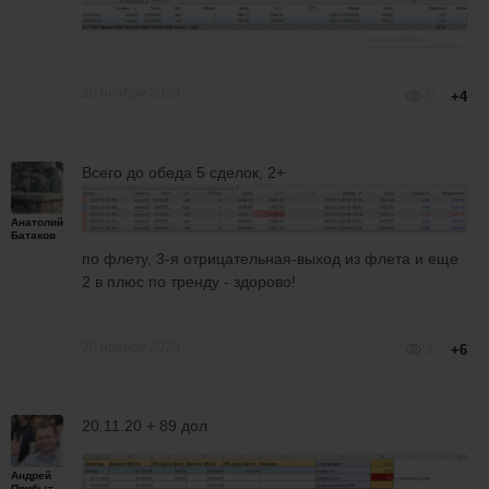
20 ноября 2020
0
+4
Всего до обеда 5 сделок, 2+
Анатолий
Батаков
по флету, 3-я отрицательная-выход из флета и еще
2 в плюс по тренду - здорово!
20 ноября 2020
1
+6
20.11.20 + 89 дол
Андрей
Прибытков