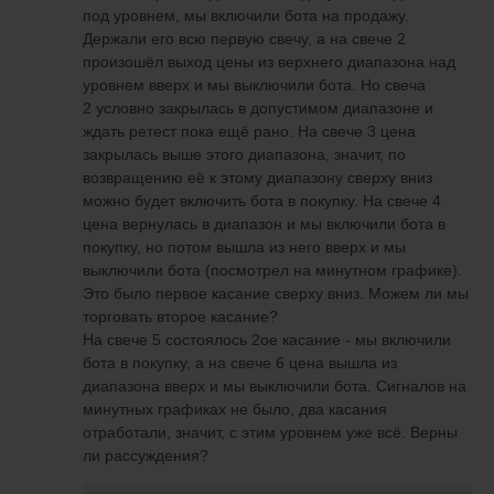
под уровнем, мы включили бота на продажу.
Держали его всю первую свечу, а на свече 2
произошёл выход цены из верхнего диапазона над
уровнем вверх и мы выключили бота. Но свеча
2 условно закрылась в допустимом диапазоне и
ждать ретест пока ещё рано. На свече 3 цена
закрылась выше этого диапазона, значит, по
возвращению её к этому диапазону сверху вниз
можно будет включить бота в покупку. На свече 4
цена вернулась в диапазон и мы включили бота в
покупку, но потом вышла из него вверх и мы
выключили бота (посмотрел на минутном графике).
Это было первое касание сверху вниз. Можем ли мы
торговать второе касание?
На свече 5 состоялось 2ое касание - мы включили
бота в покупку, а на свече 6 цена вышла из
диапазона вверх и мы выключили бота. Сигналов на
минутных графиках не было, два касания
отработали, значит, с этим уровнем уже всё. Верны
ли рассуждения?