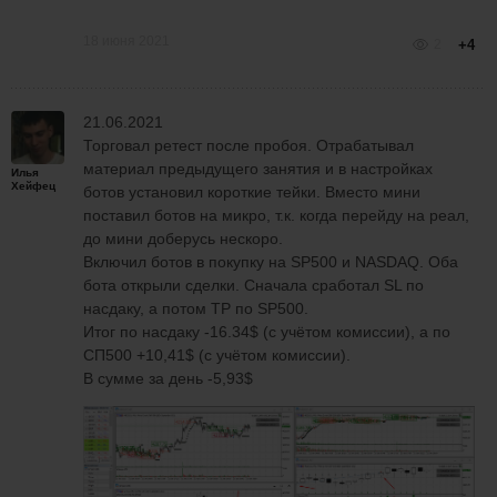
18 июня 2021
2
+4
21.06.2021
Торговал ретест после пробоя. Отрабатывал
материал предыдущего занятия и в настройках
Илья
Хейфец
ботов установил короткие тейки. Вместо мини
поставил ботов на микро, т.к. когда перейду на реал,
до мини доберусь нескоро.
Включил ботов в покупку на SP500 и NASDAQ. Оба
бота открыли сделки. Сначала сработал SL по
насдаку, а потом TP по SP500.
Итог по насдаку -16.34$ (с учётом комиссии), а по
СП500 +10,41$ (с учётом комиссии).
В сумме за день -5,93$