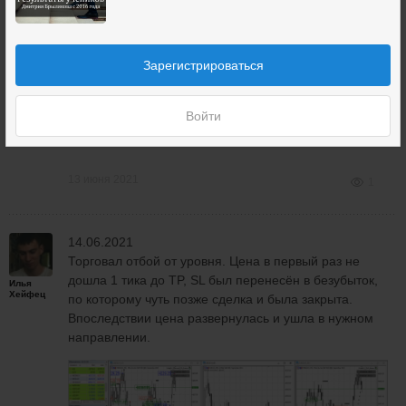
Зарегистрироваться
Войти
13 июня 2021
1
14.06.2021
Торговал отбой от уровня. Цена в первый раз не
дошла 1 тика до TP, SL был перенесён в безубыток,
Илья
Хейфец
по которому чуть позже сделка и была закрыта.
Впоследствии цена развернулась и ушла в нужном
направлении.