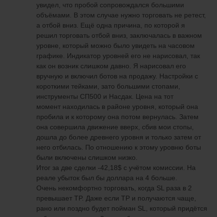
увидел, что пробой сопровождался большими
объёмами. В этом случае нужно торговать не ретест,
а отбой вниз. Ещё одна причина, по которой я
решил торговать отбой вниз, заключалась в важном
уровне, который можно было увидеть на часовом
графике. Индикатор уровней его не нарисовал, так
как он возник слишком давно. Я нарисовал его
вручную и включил ботов на продажу. Настройки с
короткими тейками, зато большими стопами,
инструменты СП500 и Насдак. Цена на тот
момент находилась в районе уровня, который она
пробила и к которому она потом вернулась. Затем
она совершила движение вверх, сбив мои стопы,
дошла до более древнего уровня и только затем от
него отбилась. По отношению к этому уровню боты
были включены слишком низко.
Итог за две сделки -42,18$ с учётом комиссии. На
реале убыток был бы доллара на 4 больше.
Очень некомфортно торговать, когда SL раза в 2
превышает TP. Даже если TP и получаются чаще,
рано или поздно будет пойман SL, который придётся