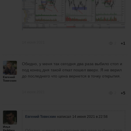
14 июня 2021
2
+1
Обидно, у меня так сегодня два раза выбило стоп и
под конец дня такой откат пошел вверх. Я не верил
до последнего что цена вернется в точку открытия.
Евгений
Товескин
14 июня 2021
2
+5
Евгений Товескин
написал
14 июня 2021 в 22:58
Илья
Обидно, у меня так сегодня два раза выбило стоп
Хейфец