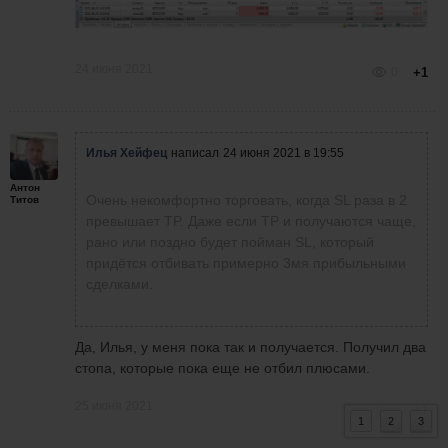
24 июня 2021
0
+1
Илья Хейфец
написал
24 июня 2021 в 19:55
Антон
Очень некомфортно торговать, когда SL раза в 2
Титов
превышает TP. Даже если TP и получаются чаще,
рано или поздно будет пойман SL, который
придётся отбивать примерно 3мя прибыльными
сделками.
Да, Илья, у меня пока так и получается. Получил два
стопа, которые пока еще не отбил плюсами.
25 июня 2021
2
+1
1
2
3