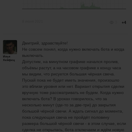
8 июня 2021
3
+4
Дмитрий, здравствуйте!
Не совсем понял, когда нужно включать бота и когда
выключать.
Илья
Хейфец
Допустим, на минутном графике начался пролив,
объёмы растут, а на часовом графике к концу часа
мы видим, что рисуется большая чёрная свеча.
Пускай пока не будет иметь значения, произошло
это вблизи уровня или нет. Вариант открытия сделки
вручную тоже рассматривать не будем. Когда нужно
включать бота? В уроках говорилось, что за
несколько минут (где-то за две-три) до закрытия
большой чёрной свечи. А ждать сигнал до момента,
пока следующая свеча не пройдёт половину
размера большой чёрной свечи - в этом случае, если
сделка не открылась, бота отключаем и ждём новую