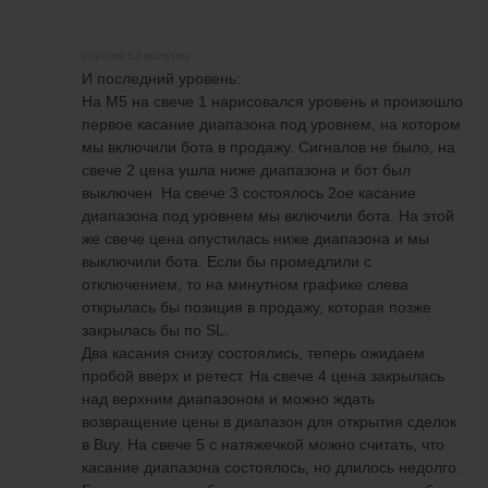
спустя 53 минуты
И последний уровень:
На М5 на свече 1 нарисовался уровень и произошло
первое касание диапазона под уровнем, на котором
мы включили бота в продажу. Сигналов не было, на
свече 2 цена ушла ниже диапазона и бот был
выключен. На свече 3 состоялось 2ое касание
диапазона под уровнем мы включили бота. На этой
же свече цена опустилась ниже диапазона и мы
выключили бота. Если бы промедлили с
отключением, то на минутном графике слева
открылась бы позиция в продажу, которая позже
закрылась бы по SL.
Два касания снизу состоялись, теперь ожидаем
пробой вверх и ретест. На свече 4 цена закрылась
над верхним диапазоном и можно ждать
возвращение цены в диапазон для открытия сделок
в Buy. На свече 5 с натяжечкой можно считать, что
касание диапазона состоялось, но длилось недолго.