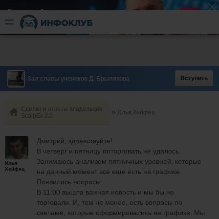
Быстрый разгон
​в короткие сроки
Вступить
Зал славы учеников Д. Брылякова
Сделки и отчеты владельцев
Илья Хейфец
ScalpEx 2.0
Дмитрий, здравствуйте!
В четверг и пятницу поторговать не удалось.
Занимаюсь анализом пятничных уровней, которые
Илья
Хейфец
на данный момент всё ещё есть на графике.
Появились вопросы.
В 11:00 вышла важная новость и мы бы не
торговали. И, тем не менее, есть вопросы по
свечами, которые сформировались на графике. Мы