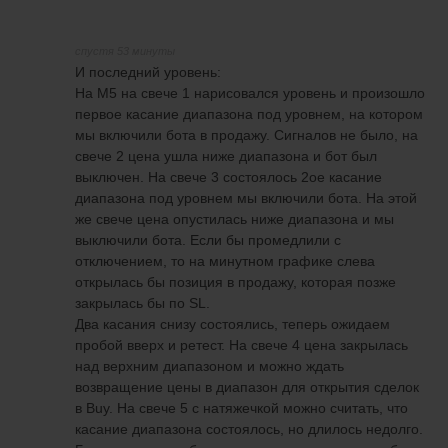
спустя 53 минуты
И последний уровень:
На М5 на свече 1 нарисовался уровень и произошло
первое касание диапазона под уровнем, на котором
мы включили бота в продажу. Сигналов не было, на
свече 2 цена ушла ниже диапазона и бот был
выключен. На свече 3 состоялось 2ое касание
диапазона под уровнем мы включили бота. На этой
же свече цена опустилась ниже диапазона и мы
выключили бота. Если бы промедлили с
отключением, то на минутном графике слева
открылась бы позиция в продажу, которая позже
закрылась бы по SL.
Два касания снизу состоялись, теперь ожидаем
пробой вверх и ретест. На свече 4 цена закрылась
над верхним диапазоном и можно ждать
возвращение цены в диапазон для открытия сделок
в Buy. На свече 5 с натяжечкой можно считать, что
касание диапазона состоялось, но длилось недолго.