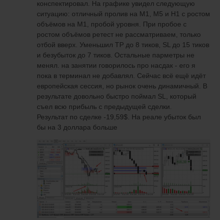
конспектировал. На графике увидел следующую
ситуацию: отличный пролив на M1, M5 и H1 с ростом
объёмов на M1, пробой уровня. При пробое с
ростом объёмов ретест не рассматриваем, только
отбой вверх. Уменьшил TP до 8 тиков, SL до 15 тиков
и безубыток до 7 тиков. Остальные парметры не
менял. на занятии говорилось про насдак - его я
пока в терминал не добавлял. Сейчас всё ещё идёт
европейская сессия, но рынок очень динамичный. В
результате довольно быстро поймал SL, который
съел всю прибыль с предыдущей сделки.
Результат по сделке -19,59$. На реале убыток был
бы на 3 доллара больше