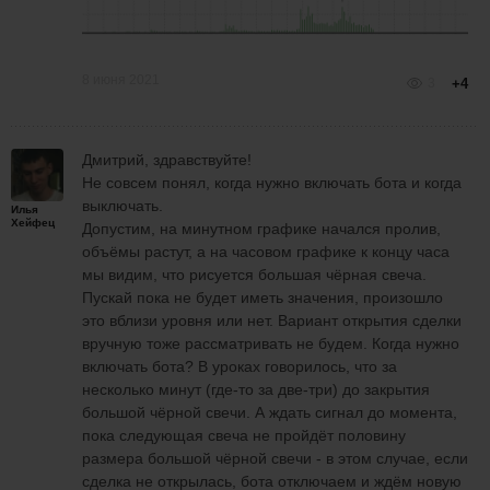
8 июня 2021
3
+4
Дмитрий, здравствуйте!
Не совсем понял, когда нужно включать бота и когда
выключать.
Илья
Хейфец
Допустим, на минутном графике начался пролив,
объёмы растут, а на часовом графике к концу часа
мы видим, что рисуется большая чёрная свеча.
Пускай пока не будет иметь значения, произошло
это вблизи уровня или нет. Вариант открытия сделки
вручную тоже рассматривать не будем. Когда нужно
включать бота? В уроках говорилось, что за
несколько минут (где-то за две-три) до закрытия
большой чёрной свечи. А ждать сигнал до момента,
пока следующая свеча не пройдёт половину
размера большой чёрной свечи - в этом случае, если
сделка не открылась, бота отключаем и ждём новую