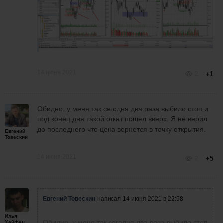
14 июня 2021
2
+1
Обидно, у меня так сегодня два раза выбило стоп и
под конец дня такой откат пошел вверх. Я не верил
до последнего что цена вернется в точку открытия.
Евгений
Товескин
14 июня 2021
2
+5
Евгений Товескин
написал
14 июня 2021 в 22:58
Илья
Обидно, у меня так сегодня два раза выбило стоп
Хейфец