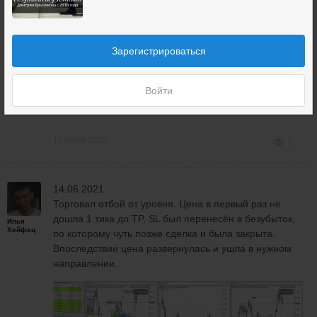
Зарегистрироваться
Войти
13 июня 2021
1
14.06.2021
Торговал отбой от уровня. Цена в первый раз не
дошла 1 тика до TP, SL был перенесён в безубыток,
Илья
Хейфец
по которому чуть позже сделка и была закрыта.
Впоследствии цена развернулась и ушла в нужном
направлении.