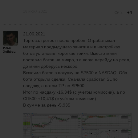
18 июня 2021
2
+4
21.06.2021
Торговал ретест после пробоя. Отрабатывал
материал предыдущего занятия и в настройках
Илья
Хейфец
ботов установил короткие тейки. Вместо мини
поставил ботов на микро, т.к. когда перейду на реал,
до мини доберусь нескоро.
Включил ботов в покупку на SP500 и NASDAQ. Оба
бота открыли сделки. Сначала сработал SL по
насдаку, а потом TP по SP500.
Итог по насдаку -16.34$ (с учётом комиссии), а по
СП500 +10,41$ (с учётом комиссии).
В сумме за день -5,93$