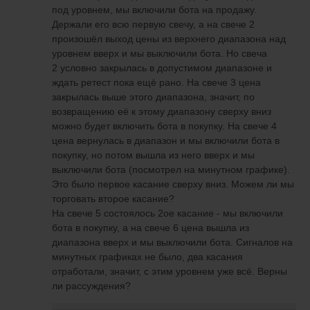
под уровнем, мы включили бота на продажу.
Держали его всю первую свечу, а на свече 2
произошёл выход цены из верхнего диапазона над
уровнем вверх и мы выключили бота. Но свеча
2 условно закрылась в допустимом диапазоне и
ждать ретест пока ещё рано. На свече 3 цена
закрылась выше этого диапазона, значит, по
возвращению её к этому диапазону сверху вниз
можно будет включить бота в покупку. На свече 4
цена вернулась в диапазон и мы включили бота в
покупку, но потом вышла из него вверх и мы
выключили бота (посмотрел на минутном графике).
Это было первое касание сверху вниз. Можем ли мы
торговать второе касание?
На свече 5 состоялось 2ое касание - мы включили
бота в покупку, а на свече 6 цена вышла из
диапазона вверх и мы выключили бота. Сигналов на
минутных графиках не было, два касания
отработали, значит, с этим уровнем уже всё. Верны
ли рассуждения?