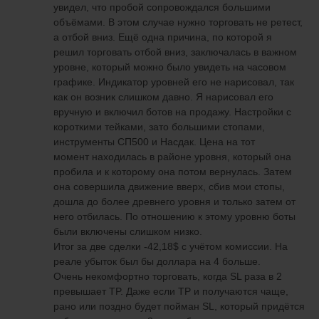
увидел, что пробой сопровождался большими
объёмами. В этом случае нужно торговать не ретест,
а отбой вниз. Ещё одна причина, по которой я
решил торговать отбой вниз, заключалась в важном
уровне, который можно было увидеть на часовом
графике. Индикатор уровней его не нарисовал, так
как он возник слишком давно. Я нарисовал его
вручную и включил ботов на продажу. Настройки с
короткими тейками, зато большими стопами,
инструменты СП500 и Насдак. Цена на тот
момент находилась в районе уровня, который она
пробила и к которому она потом вернулась. Затем
она совершила движение вверх, сбив мои стопы,
дошла до более древнего уровня и только затем от
него отбилась. По отношению к этому уровню боты
были включены слишком низко.
Итог за две сделки -42,18$ с учётом комиссии. На
реале убыток был бы доллара на 4 больше.
Очень некомфортно торговать, когда SL раза в 2
превышает TP. Даже если TP и получаются чаще,
рано или поздно будет пойман SL, который придётся