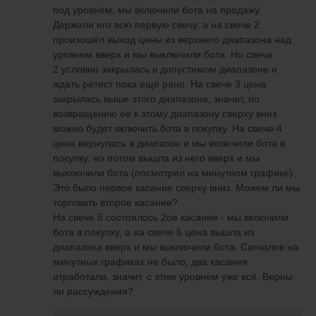
под уровнем, мы включили бота на продажу.
Держали его всю первую свечу, а на свече 2
произошёл выход цены из верхнего диапазона над
уровнем вверх и мы выключили бота. Но свеча
2 условно закрылась в допустимом диапазоне и
ждать ретест пока ещё рано. На свече 3 цена
закрылась выше этого диапазона, значит, по
возвращению её к этому диапазону сверху вниз
можно будет включить бота в покупку. На свече 4
цена вернулась в диапазон и мы включили бота в
покупку, но потом вышла из него вверх и мы
выключили бота (посмотрел на минутном графике).
Это было первое касание сверху вниз. Можем ли мы
торговать второе касание?
На свече 5 состоялось 2ое касание - мы включили
бота в покупку, а на свече 6 цена вышла из
диапазона вверх и мы выключили бота. Сигналов на
минутных графиках не было, два касания
отработали, значит, с этим уровнем уже всё. Верны
ли рассуждения?