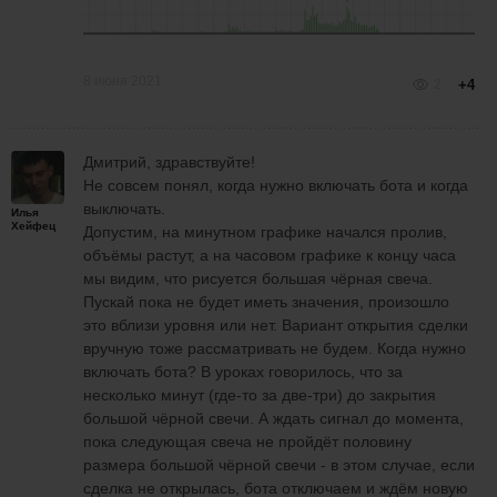
8 июня 2021
2
+4
Дмитрий, здравствуйте!
Не совсем понял, когда нужно включать бота и когда
выключать.
Илья
Хейфец
Допустим, на минутном графике начался пролив,
объёмы растут, а на часовом графике к концу часа
мы видим, что рисуется большая чёрная свеча.
Пускай пока не будет иметь значения, произошло
это вблизи уровня или нет. Вариант открытия сделки
вручную тоже рассматривать не будем. Когда нужно
включать бота? В уроках говорилось, что за
несколько минут (где-то за две-три) до закрытия
большой чёрной свечи. А ждать сигнал до момента,
пока следующая свеча не пройдёт половину
размера большой чёрной свечи - в этом случае, если
сделка не открылась, бота отключаем и ждём новую