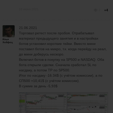
18 июня 2021
2
+4
21.06.2021
Торговал ретест после пробоя. Отрабатывал
материал предыдущего занятия и в настройках
Илья
Хейфец
ботов установил короткие тейки. Вместо мини
поставил ботов на микро, т.к. когда перейду на реал,
до мини доберусь нескоро.
Включил ботов в покупку на SP500 и NASDAQ. Оба
бота открыли сделки. Сначала сработал SL по
насдаку, а потом TP по SP500.
Итог по насдаку -16.34$ (с учётом комиссии), а по
СП500 +10,41$ (с учётом комиссии).
В сумме за день -5,93$