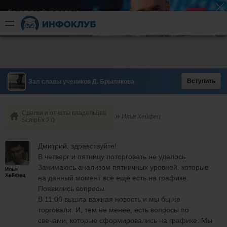
Быстрый разгон
​в короткие сроки
Вступить
Зал славы учеников Д. Брылякова
Сделки и отчеты владельцев
Илья Хейфец
ScalpEx 2.0
Дмитрий, здравствуйте!
В четверг и пятницу поторговать не удалось.
Занимаюсь анализом пятничных уровней, которые
Илья
Хейфец
на данный момент всё ещё есть на графике.
Появились вопросы.
В 11:00 вышла важная новость и мы бы не
торговали. И, тем не менее, есть вопросы по
свечами, которые сформировались на графике. Мы