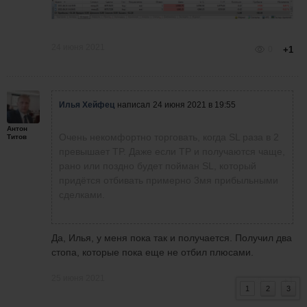
24 июня 2021
0
+1
Илья Хейфец
написал
24 июня 2021 в 19:55
Антон
Очень некомфортно торговать, когда SL раза в 2
Титов
превышает TP. Даже если TP и получаются чаще,
рано или поздно будет пойман SL, который
придётся отбивать примерно 3мя прибыльными
сделками.
Да, Илья, у меня пока так и получается. Получил два
стопа, которые пока еще не отбил плюсами.
25 июня 2021
2
+1
1
2
3