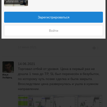
Зарегистрироваться
Войти
13 июня 2021
1
14.06.2021
Торговал отбой от уровня. Цена в первый раз не
дошла 1 тика до TP, SL был перенесён в безубыток,
Илья
Хейфец
по которому чуть позже сделка и была закрыта.
Впоследствии цена развернулась и ушла в нужном
направлении.