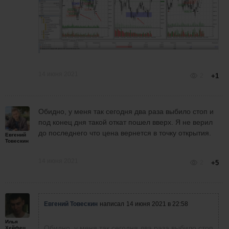
14 июня 2021
2
+1
Обидно, у меня так сегодня два раза выбило стоп и
под конец дня такой откат пошел вверх. Я не верил
до последнего что цена вернется в точку открытия.
Евгений
Товескин
14 июня 2021
2
+5
Евгений Товескин
написал
14 июня 2021 в 22:58
Илья
Обидно, у меня так сегодня два раза выбило стоп
Хейфец