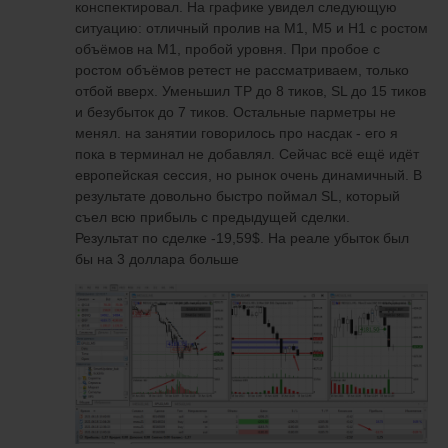
конспектировал. На графике увидел следующую
ситуацию: отличный пролив на M1, M5 и H1 с ростом
объёмов на M1, пробой уровня. При пробое с
ростом объёмов ретест не рассматриваем, только
отбой вверх. Уменьшил TP до 8 тиков, SL до 15 тиков
и безубыток до 7 тиков. Остальные парметры не
менял. на занятии говорилось про насдак - его я
пока в терминал не добавлял. Сейчас всё ещё идёт
европейская сессия, но рынок очень динамичный. В
результате довольно быстро поймал SL, который
съел всю прибыль с предыдущей сделки.
Результат по сделке -19,59$. На реале убыток был
бы на 3 доллара больше