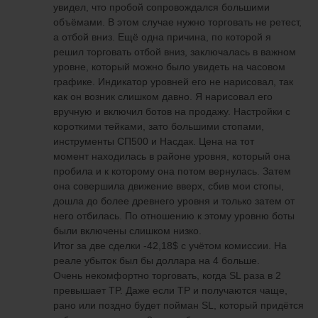
увидел, что пробой сопровождался большими
объёмами. В этом случае нужно торговать не ретест,
а отбой вниз. Ещё одна причина, по которой я
решил торговать отбой вниз, заключалась в важном
уровне, который можно было увидеть на часовом
графике. Индикатор уровней его не нарисовал, так
как он возник слишком давно. Я нарисовал его
вручную и включил ботов на продажу. Настройки с
короткими тейками, зато большими стопами,
инструменты СП500 и Насдак. Цена на тот
момент находилась в районе уровня, который она
пробила и к которому она потом вернулась. Затем
она совершила движение вверх, сбив мои стопы,
дошла до более древнего уровня и только затем от
него отбилась. По отношению к этому уровню боты
были включены слишком низко.
Итог за две сделки -42,18$ с учётом комиссии. На
реале убыток был бы доллара на 4 больше.
Очень некомфортно торговать, когда SL раза в 2
превышает TP. Даже если TP и получаются чаще,
рано или поздно будет пойман SL, который придётся