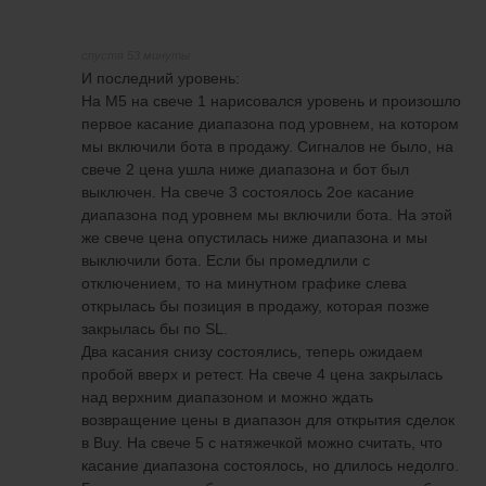
спустя 53 минуты
И последний уровень:
На М5 на свече 1 нарисовался уровень и произошло
первое касание диапазона под уровнем, на котором
мы включили бота в продажу. Сигналов не было, на
свече 2 цена ушла ниже диапазона и бот был
выключен. На свече 3 состоялось 2ое касание
диапазона под уровнем мы включили бота. На этой
же свече цена опустилась ниже диапазона и мы
выключили бота. Если бы промедлили с
отключением, то на минутном графике слева
открылась бы позиция в продажу, которая позже
закрылась бы по SL.
Два касания снизу состоялись, теперь ожидаем
пробой вверх и ретест. На свече 4 цена закрылась
над верхним диапазоном и можно ждать
возвращение цены в диапазон для открытия сделок
в Buy. На свече 5 с натяжечкой можно считать, что
касание диапазона состоялось, но длилось недолго.