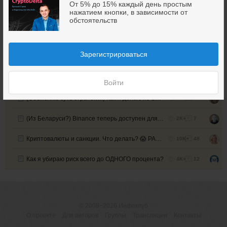
От 5% до 15% каждый день простым
нажатием кнопки, в зависимости от
ВОТ ТАК я зарабатываю НА ПАДЕНИЯХ с CryptoDelta...
9K+
19
обстоятельств
Сделал $248 000 — за год. 🤑 Рассказываю, как повторить
10K+
10
Зарегистрироваться
С чего все начиналось и почему сейчас проще (заработать)?
5K+
1
{CryptoDelta за работой} +2% за несколько секунд? Серьезно?!..
6K+
24
Войти
{Объясняю суть стратегии} Как я делаю по 2% в сделке?!
9K+
12
(Из Беларуси?) Binance теперь доступен для граждан Беларуси!
2K+
7
Криптовалюты и санкции. Что делать? 😱 РАЗБИРАЕМСЯ!
10K+
48
Как я убираю риск всего до ОДНОГО процента?
4K+
12
© 2008−2026
Инфоклуб
О проекте
Для авторов
Группы
Трансляции
Контакты