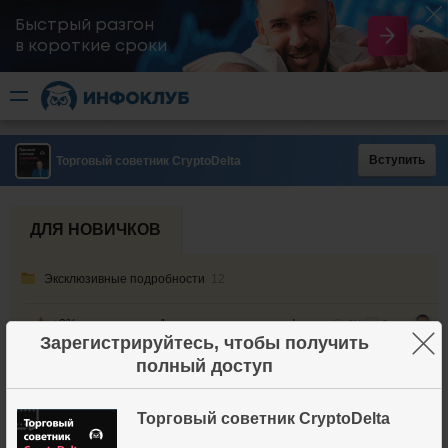
Быстрый разгон
​в короткие сроки
Вступить
Торговый советник CryptoDelta
ДЛЯ НОВИЧКОВ
Эксклюзивные подробности
12
+2% к депозиту за 1 сделку — на падении!
2K+
8
×
Зарегистрируйтесь, чтобы получить
полный доступ
{Большое обновление CryptoDelta!} Новые функции и СУПЕРТОЧНЫЕ сигналы на 99,9%!
5K+
3
{Торгую новой версией} Крупные игроки КАК НА ЛАДОНИ!..
4K+
2
Торговый советник CryptoDelta
[Продолжаю торговать] +2% в свежей сделке!
1K+
1