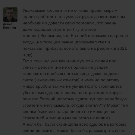
Отбой лучше брать от свежей области новой
,которую еще не тестировали)
Уважаемые коллеги ,я не считаю проект сырым
,проект работает ,а в умелых руках до которых нам
необходимо довести свою торговлю, это очень
Денис
Полянин
даже хорошая стратегия (Ну это мое
мнение) Вспомним, что Евгений показывал на реале
входы ,на текущем рынке ,показывал счет и
показывал прибыль, все это было на реале и в 2021
году)
Тут я слышал уже как минимум от 4 людей про
слитый депозит ,но не от одного не увидел
скриншотов прибыльного месяца даже на демо
счете ( ежедневных отчетов) и именно по активу
микро sp500,а так же не увидел фото скриншотов
убыточных сделок с реала, по стратегии которую
показал Евгений ,поэтому судить тут про нерабочую
стратегию нету смысла ,откуда знать???? Может там
сделки были из пальца ничего не имеющие со
стратегией и эмоции,мы же этого не видим)
А если бы, были скриншоты всех сделок на которых
слили депозиты, можно было бы рассмотреть всем