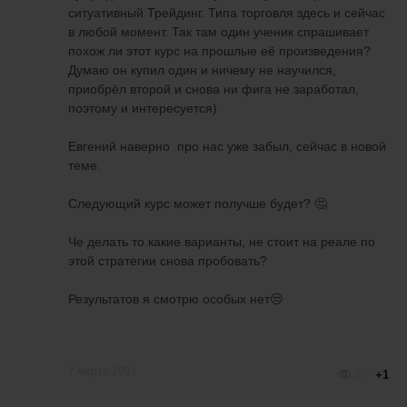
ситуативный Трейдинг. Типа торговля здесь и сейчас
в любой момент. Так там один ученик спрашивает
похож ли этот курс на прошлые её произведения?
Думаю он купил один и ничему не научился,
приобрёл второй и снова ни фига не заработал,
поэтому и интересуется)
Евгений наверно про нас уже забыл, сейчас в новой
теме.
Следующий курс может получше будет? 🤔
Че делать то какие варианты, не стоит на реале по
этой стратегии снова пробовать?
Результатов я смотрю особых нет😒
7 марта 2021
3
+1