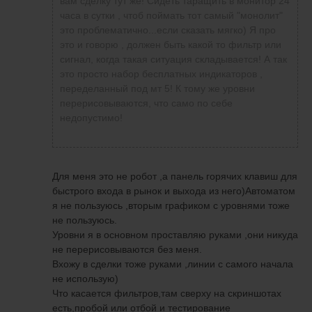
действительно заслуживают внимания)
вам сделку тут же! Сидеть таращить в монитор 24
Сигналы эти достаточно хорошо
часа в сутки , чтоб поймать тот самый "монолит"
отрабатывают если наладить связь со своими
это проблематично...если сказать мягко) Я про
нервами)
это и говорю , должен быть какой то фильтр или
сигнал, когда такая ситуация складывается! А так
это просто набор бесплатных индикаторов ,
переделанный под мт 5! К тому же уровни
перерисовываются, что само по себе
недопустимо!
Для меня это не робот ,а панель горячих клавиш для
быстрого входа в рынок и выхода из него)Автоматом
я не пользуюсь ,вторым графиком с уровнями тоже
не пользуюсь.
Уровни я в основном проставляю руками ,они никуда
не перерисовываются без меня.
Вхожу в сделки тоже руками ,линии с самого начала
не использую)
Что касается фильтров,там сверху на скриншотах
есть,пробой или отбой и тестирование