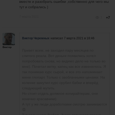
вместе и разобрать ошибки ,собственно для чего мы
тут и собрались )
7 марта 2021
3
+7
Виктор Черемных
написал
7 марта 2021 в 18:46
Виктор
Привет всем, не заходил пару месяцев по
слитого реала. Вот деньги появились хотел
попробовать снова, но видимо дело не только во
мне). Почитал ветку, капец как все изменилось. Я
так понимаю курс сырой, и все это напоминает
мини глопарт. Только с заоблачными ценами. На
коленке замутил курс срубил бабки и вперёд
следующий мутить.
Но стоит отдать должное копирайтерам, они
конечно красавчики)
А тут у же люди доработками смотрю занимаются
😟