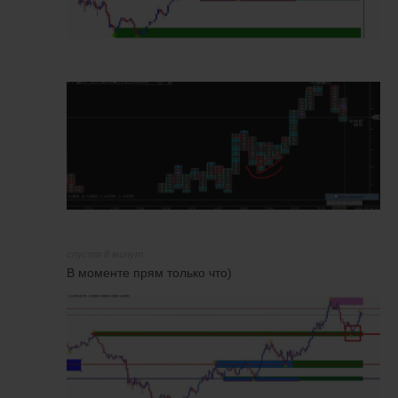
спустя 8 минут
В моменте прям только что)