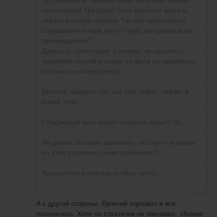
Тут рядышком Любовь Зуева запускает проект
ситуативный Трейдинг. Типа торговля здесь и
сейчас в любой момент. Так там один ученик
спрашивает похож ли этот курс на прошлые её
произведения?
Думаю он купил один и ничему не научился,
приобрёл второй и снова ни фига не заработал,
поэтому и интересуется)
Евгений наверно про нас уже забыл, сейчас в
новой теме.
Следующий курс может получше будет? 🤔
Че делать то какие варианты, не стоит на реале
по этой стратегии снова пробовать?
Результатов я смотрю особых нет😒
А с другой стороны, Евгений торговал и все
получалось. Хотя по стратегии ли торговал, сКорее