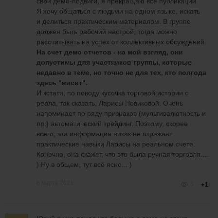
свои демо-подвиги, я прекращаю все публикации.
Я хочу общаться с людьми на одном языке, искать
и делиться практическим материалом. В группе
должен быть рабочий настрой, тогда можно
рассчитывать на успех от коллективных обсуждений.
На счет демо отчетов - на мой взгляд, они
допустимы для участников группы, которые
недавно в теме, но точно не для тех, кто полгода
здесь "висит".
И кстати, по поводу кусочка торговой истории с
реала, так сказать, Ларисы Новиковой. Очень
напоминает по ряду признаков (мультивалютность и
пр.) автоматический трейдинг. Поэтому, скорее
всего, эта информация никак не отражает
практические навыки Ларисы на реальном счете.
Конечно, она скажет, что это была ручная торговля....
+39
) Ну в общем, тут всё ясно... )
Пока меня не было тоже были хорошие
6 марта 2021
5
+1
моменты ( один из них)