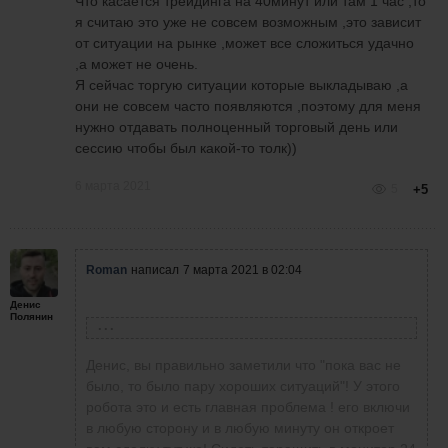
Что касается трейдинга на 40минут или там 1 час ,то
я считаю это уже не совсем возможным ,это зависит
от ситуации на рынке ,может все сложиться удачно
,а может не очень.
Я сейчас торгую ситуации которые выкладываю ,а
они не совсем часто появляются ,поэтому для меня
нужно отдавать полноценный торговый день или
сессию чтобы был какой-то толк))
6 марта 2021
5
+5
Roman
написал
7 марта 2021 в 02:04
Денис
Полянин
Денис Полянин
написал
6 марта 2021 в 00:54
Денис, вы правильно заметили что "пока вас не
Добрый вечер ,возможностей сегодня была
было, то было пару хороших ситуаций"! У этого
куча ,но с реализацией как всегда
робота это и есть главная проблема ! его включи
проблема)))Покажу некоторые сделки которые
в любую сторону и в любую минуту он откроет