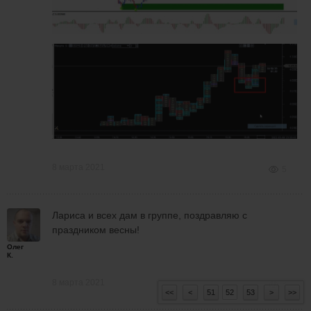
8 марта 2021
5
Лариса и всех дам в группе, поздравляю с
праздником весны!
Олег
К.
8 марта 2021
6
<<
<
51
52
53
>
>>