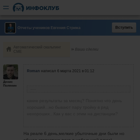
Вступить
Отчеты учеников Евгения Стрижа
Автоматический скальпинг
Ваши сделки
СМЕ
Roman
написал
6 марта 2021 в 01:12
Денис
Полянин
Денис Полянин
написал
6 марта 2021 в 00:54
какие результаты за месяц? Понятно что день
Добрый вечер ,возможностей сегодня была
хороший...но бывают пару тройку в ряд
куча ,но с реализацией как всегда
нехороших...Как у вас с этим на дистанции?
проблема)))Покажу некоторые сделки которые
действительно заслуживают внимания)
Сигналы эти достаточно хорошо
На реале 6 день,мелкие убыточные дни были но
отрабатывают если наладить связь со своими