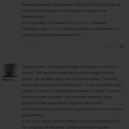
минимальными объемами области) И уже потом на
этих уровнях решать как входить руками или
автоматом))
Ну и при мне на рынке были и есть хорошие
ситуации ,просто я не всегда уверен в действиях и
поэтому упускаю возможности)
7 марта 2021
5
+1
Привет всем, не заходил пару месяцев по слитого
реала. Вот деньги появились хотел попробовать
снова, но видимо дело не только во мне). Почитал
Виктор
ветку, капец как все изменилось. Я так понимаю курс
сырой, и все это напоминает мини глопарт. Только с
заоблачными ценами. На коленке замутил курс
срубил бабки и вперёд следующий мутить.
+39
Но стоит отдать должное копирайтерам, они конечно
красавчики)
Пока меня не было, тоже были хорошие
А тут у же люди доработками смотрю занимаются😟
моменты ( Один из них)
Тут рядышком Любовь Зуева запускает проект