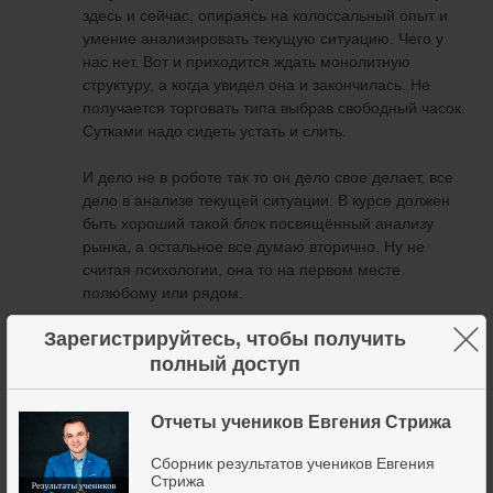
здесь и сейчас, опираясь на колоссальный опыт и
умение анализировать текущую ситуацию. Чего у
нас нет. Вот и приходится ждать монолитную
структуру, а когда увидел она и закончилась. Не
получается торговать типа выбрав свободный часок.
Сутками надо сидеть устать и слить.
И дело не в роботе так то он дело свое делает, все
дело в анализе текущей ситуации. В курсе должен
быть хороший такой блок посвящённый анализу
рынка, а остальное все думаю вторично. Ну не
считая психологии, она то на первом месте
полюбому или рядом.
×
Зарегистрируйтесь, чтобы получить
Поэтому считаю что мы посути повелись на рекламу
полный доступ
и заплатили за это.
Блин я не в ту ветку пишу, нодо было в общение
Отчеты учеников Евгения Стрижа
прошу прощения
Сборник результатов учеников Евгения
Ну да пофиг уже наверное, капец конечно жалко, что
Стрижа