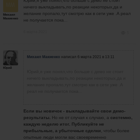
Юрий,я уже понял,что больше с демо не стоит
ничего выкладывать,по реакции некоторых,да и
желание пропало,тут смотрю как в сети уже .А реал
Михаил
Макиенко
не получается пока...
6 марта 2021
5
Михаил Макиенко
написал
6 марта 2021 в 13:11
Юрий
Юрий,я уже понял,что больше с демо не стоит
ничего выкладывать,по реакции некоторых,да и
желание пропало,тут смотрю как в сети уже .А
реал не получается пока...
Если вы новичок - выкладывайте свои демо-
результаты.
Но не от случая к случаю, а
системно,
каждую неделю итог.
Публикуйте не
прибыльные, а убыточные сделки
, чтобы более
опытные люди могли вас своевременно