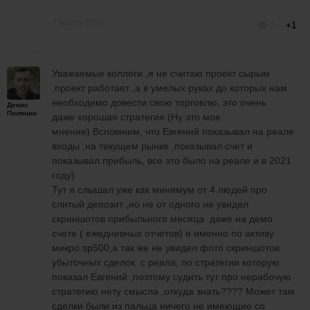
7 марта 2021
5
+1
Отбой лучше брать от свежей области новой
,которую еще не тестировали)
Уважаемые коллеги ,я не считаю проект сырым
,проект работает ,а в умелых руках до которых нам
необходимо довести свою торговлю, это очень
Денис
Полянин
даже хорошая стратегия (Ну это мое
мнение) Вспомним, что Евгений показывал на реале
входы ,на текущем рынке ,показывал счет и
показывал прибыль, все это было на реале и в 2021
году)
Тут я слышал уже как минимум от 4 людей про
слитый депозит ,но не от одного не увидел
скриншотов прибыльного месяца даже на демо
счете ( ежедневных отчетов) и именно по активу
микро sp500,а так же не увидел фото скриншотов
убыточных сделок с реала, по стратегии которую
показал Евгений ,поэтому судить тут про нерабочую
стратегию нету смысла ,откуда знать???? Может там
сделки были из пальца ничего не имеющие со