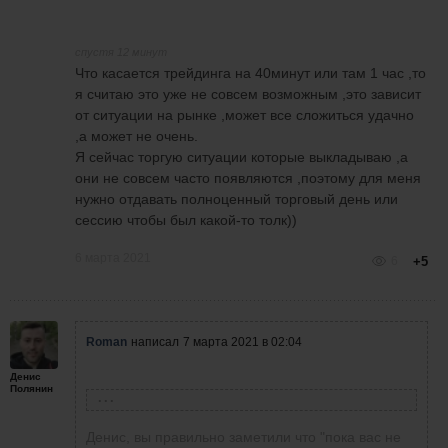
спустя 12 минут
Что касается трейдинга на 40минут или там 1 час ,то
я считаю это уже не совсем возможным ,это зависит
от ситуации на рынке ,может все сложиться удачно
,а может не очень.
Я сейчас торгую ситуации которые выкладываю ,а
они не совсем часто появляются ,поэтому для меня
нужно отдавать полноценный торговый день или
сессию чтобы был какой-то толк))
6 марта 2021
6
+5
Roman
написал
7 марта 2021 в 02:04
Денис
Полянин
Денис Полянин
написал
6 марта 2021 в 00:54
Денис, вы правильно заметили что "пока вас не