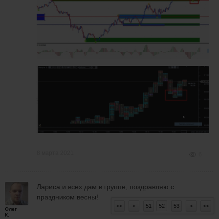
8 марта 2021
6
Лариса и всех дам в группе, поздравляю с
праздником весны!
<<
<
51
52
53
>
>>
Олег
К.