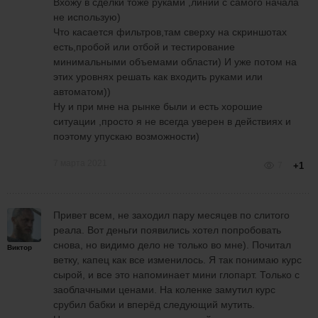
Вхожу в сделки тоже руками ,линии с самого начала
не использую)
Что касается фильтров,там сверху на скриншотах
есть,пробой или отбой и тестирование
минимальными объемами области) И уже потом на
этих уровнях решать как входить руками или
автоматом))
Ну и при мне на рынке были и есть хорошие
ситуации ,просто я не всегда уверен в действиях и
поэтому упускаю возможности)
7 марта 2021
7
+1
Привет всем, не заходил пару месяцев по слитого
реала. Вот деньги появились хотел попробовать
снова, но видимо дело не только во мне). Почитал
Виктор
ветку, капец как все изменилось. Я так понимаю курс
сырой, и все это напоминает мини глопарт. Только с
заоблачными ценами. На коленке замутил курс
срубил бабки и вперёд следующий мутить.
+39