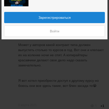
прошу прощения
Ну да пофиг уже наверное, капец конечно жалко, что
Зарегистрироваться
вот так все грустно получается в итоге.
Резюмируя, считаю дело в недоработанном курсе,
Войти
нет хорошего такого на полкурса блока анализа.
Может у авторов какой контракт типа должен
выпустить столько то курсов в год. Вот они и клепают
их на коленке ночи не спят. А копирайтеры
красавчики делают свое дело надо сказать
замечательно.
Я вот хотел приобрести доступ к другому курсу но
боюсь они все здесь такие, вот блин засада то😭
8 марта 2021
5
+1