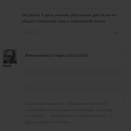
проблема)))Покажу некоторые сделки которые
действительно заслуживают внимания)
Сигналы эти достаточно хорошо
На реале 6 день,мелкие убыточные дни были но
отрабатывают если наладить связь со своими
общая статистика пока в небольшой плюс)
нервами)
6 марта 2021
6
Roman
написал
5 марта 2021 в 23:42
Юрий
Еще кстати заметил , что многие из тех кто
участвовал в обсуждениях в начале , вообще
отсеялись.... Интересно по какой причине ? )
Думаю пропал интерес...