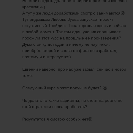
Но стоит отдать должное копирайтерам, они конечно
красавчики)
Пока меня не было, тоже были хорошие
А тут у же люди доработками смотрю занимаются😟
моменты ( Один из них)
Тут рядышком Любовь Зуева запускает проект
ситуативный Трейдинг. Типа торговля здесь и сейчас
в любой момент. Так там один ученик спрашивает
похож ли этот курс на прошлые её произведения?
Думаю он купил один и ничему не научился,
приобрёл второй и снова ни фига не заработал,
поэтому и интересуется)
Евгений наверно про нас уже забыл, сейчас в новой
теме.
Следующий курс может получше будет? 🤔
Че делать то какие варианты, не стоит на реале по
этой стратегии снова пробовать?
Результатов я смотрю особых нет😒