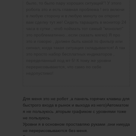
Добрый вечер ,возможностей сегодня была
было, то было пару хороших ситуаций"! У этого
куча ,но с реализацией как всегда
робота это и есть главная проблема ! его включи
проблема)))Покажу некоторые сделки которые
в любую сторону и в любую минуту он откроет
действительно заслуживают внимания)
вам сделку тут же! Сидеть таращить в монитор 24
Сигналы эти достаточно хорошо
часа в сутки , чтоб поймать тот самый "монолит"
отрабатывают если наладить связь со своими
это проблематично...если сказать мягко) Я про
нервами)
это и говорю , должен быть какой то фильтр или
сигнал, когда такая ситуация складывается! А так
это просто набор бесплатных индикаторов ,
переделанный под мт 5! К тому же уровни
перерисовываются, что само по себе
недопустимо!
Для меня это не робот ,а панель горячих клавиш для
быстрого входа в рынок и выхода из него)Автоматом
я не пользуюсь ,вторым графиком с уровнями тоже
не пользуюсь.
Уровни я в основном проставляю руками ,они никуда
не перерисовываются без меня.