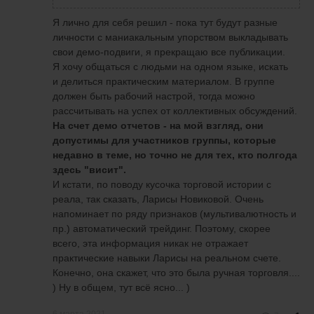
Я лично для себя решил - пока тут будут разные
личности с маниакальным упорством выкладывать
свои демо-подвиги, я прекращаю все публикации.
Я хочу общаться с людьми на одном языке, искать
и делиться практическим материалом. В группе
должен быть рабочий настрой, тогда можно
рассчитывать на успех от коллективных обсуждений.
На счет демо отчетов - на мой взгляд, они
допустимы для участников группы, которые
недавно в теме, но точно не для тех, кто полгода
здесь "висит".
И кстати, по поводу кусочка торговой истории с
реала, так сказать, Ларисы Новиковой. Очень
напоминает по ряду признаков (мультивалютность и
пр.) автоматический трейдинг. Поэтому, скорее
всего, эта информация никак не отражает
практические навыки Ларисы на реальном счете.
Конечно, она скажет, что это была ручная торговля....
+39
) Ну в общем, тут всё ясно... )
Пока меня не было тоже были хорошие