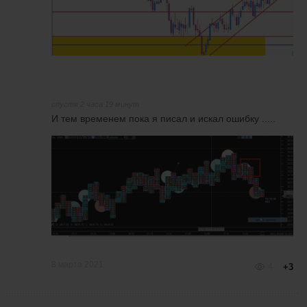
спустя 2 часа 19 минут
И тем временем пока я писал и искал ошибку .....
8 марта 2021
4
+3