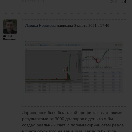
8 марта 2021
5
+4
Лариса Новикова
написала
8 марта 2021 в 17:46
Денис
Полянин
Лариса,если бы я был такой профи как вы,с такими
результатами от 3000 долларов в день,то я бы
создал реальный счет ,с полным скриншотам реала
и счета открытого на ваше имя ,закинул бы туда