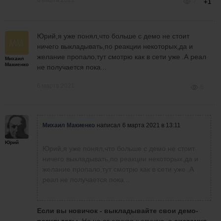
6 марта 2021
7
+1
моменты ( один из них)
Юрий,я уже понял,что больше с демо не стоит
ничего выкладывать,по реакции некоторых,да и
желание пропало,тут смотрю как в сети уже .А реал
Михаил
Макиенко
не получается пока...
6 марта 2021
6
Михаил Макиенко
написал
6 марта 2021 в 13:11
Юрий
Юрий,я уже понял,что больше с демо не стоит
ничего выкладывать,по реакции некоторых,да и
желание пропало,тут смотрю как в сети уже .А
реал не получается пока...
Если вы новичок - выкладывайте свои демо-