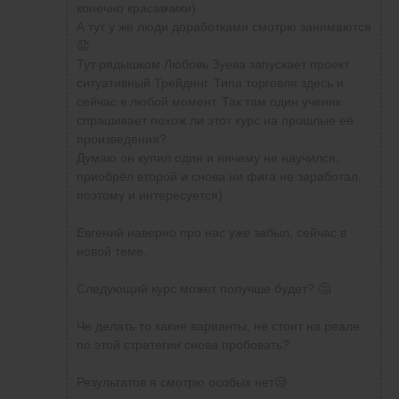
конечно красавчики)
А тут у же люди доработками смотрю занимаются
😟
Тут рядышком Любовь Зуева запускает проект
ситуативный Трейдинг. Типа торговля здесь и
сейчас в любой момент. Так там один ученик
спрашивает похож ли этот курс на прошлые её
произведения?
Думаю он купил один и ничему не научился,
приобрёл второй и снова ни фига не заработал,
поэтому и интересуется)
Евгений наверно про нас уже забыл, сейчас в
новой теме.
Следующий курс может получше будет? 🤔
Че делать то какие варианты, не стоит на реале
по этой стратегии снова пробовать?
Результатов я смотрю особых нет😒