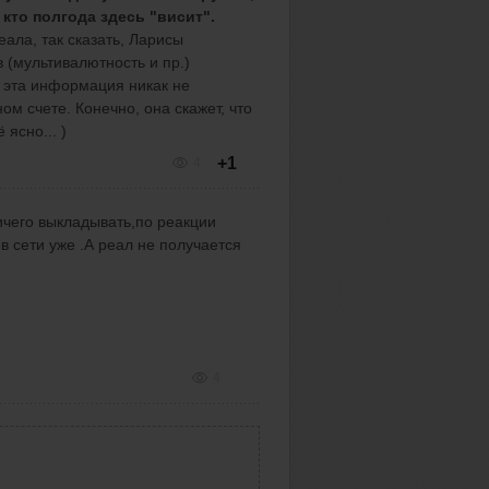
 кто полгода здесь "висит".
еала, так сказать, Ларисы
 (мультивалютность и пр.)
, эта информация никак не
м счете. Конечно, она скажет, что
 ясно... )
+1
4
ичего выкладывать,по реакции
в сети уже .А реал не получается
4