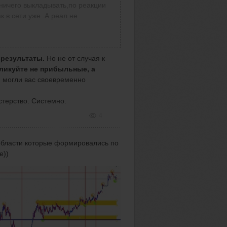
 ничего выкладывать,по реакции
 в сети уже .А реал не
-результаты.
Но не от случая к
ликуйте не прибыльные, а
и могли вас своевременно
стерство. Системно.
4
области которые формировались по
е))
ты ( один из них)