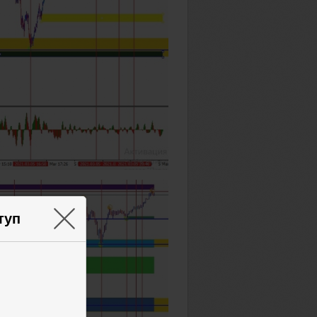
×
туп