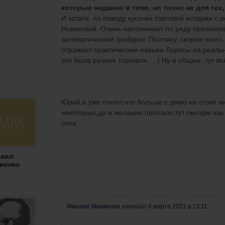
которые недавно в теме, но точно не для тех,
И кстати, по поводу кусочка торговой истории с р
Новиковой. Очень напоминает по ряду признаков
автоматический трейдинг. Поэтому, скорее всего
отражает практические навыки Ларисы на реально
это была ручная торговля.... ) Ну в общем, тут всё
Юрий,я уже понял,что больше с демо не стоит н
некоторых,да и желание пропало,тут смотрю как 
пока...
аил
иенко
Михаил Макиенко
написал
6 марта 2021 в 13:11