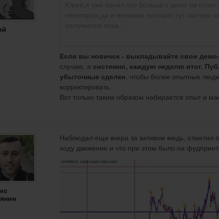
Юрий,я уже понял,что больше с демо не стоит
некоторых,да и желание пропало,тут смотрю как
получается пока...
ий
Если вы новичок - выкладывайте свои демо
случаю, а
системно, каждую неделю итог.
Пуб
убыточные сделки
, чтобы более опытные люд
корректировать.
Вот только таким образом набирается опыт и ма
Наблюдал еще вчера за активом медь, отметил 
+39
ходу движение и что при этом было на фудпринт
Пока меня не было тоже были хорошие момен
ис
янин