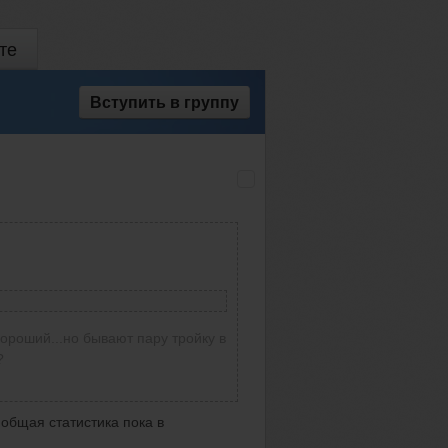
те
Вступить
в группу
хороший...но бывают пару тройку в
а ,но с реализацией как всегда
?
е действительно заслуживают
трабатывают если наладить
общая статистика пока в