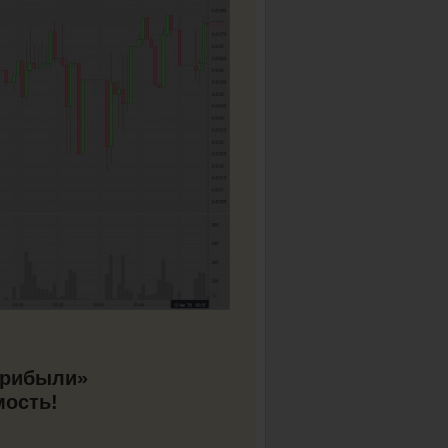
прибыли»
мость!