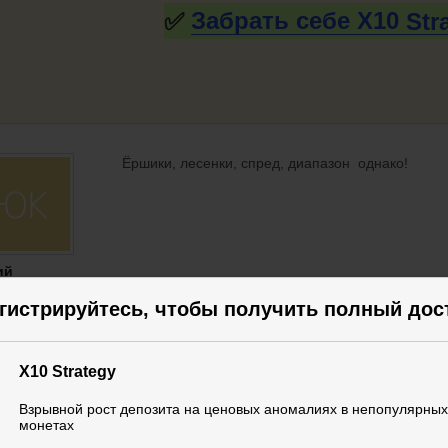
✅
Забрать себе X10
Str
Ёршики, лесенки, спред, диапазон однако!
ий
елев
гистрируйтесь, чтобы получить полный дос
СТНИК
Юрий, и это не полный спектр возмож
X10 Strategy
Взрывной рост депозита на ценовых аномалиях в непопулярных
монетах