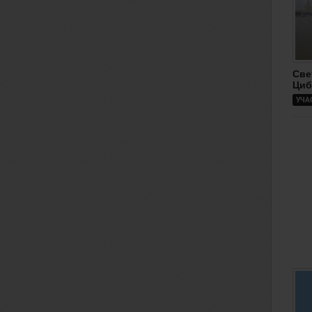
Све
Циб
УЧА