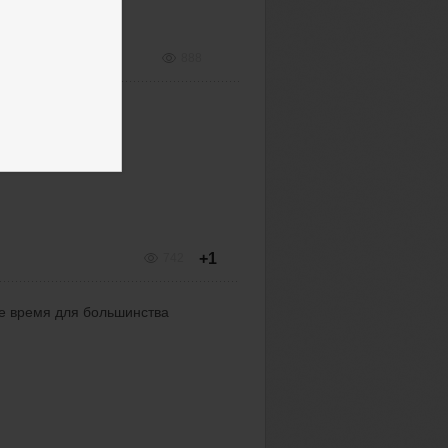
888
+1
742
ое время для большинства