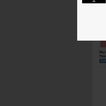
Маг
Нур
ПОЛ