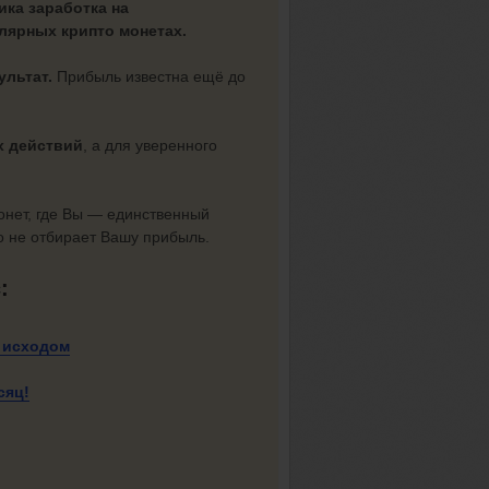
ика заработка на
лярных крипто монетах.
ультат.
Прибыль известна ещё до
х действий
, а для уверенного
монет, где Вы — единственный
о не отбирает Вашу прибыль.
с:
 исходом
сяц!