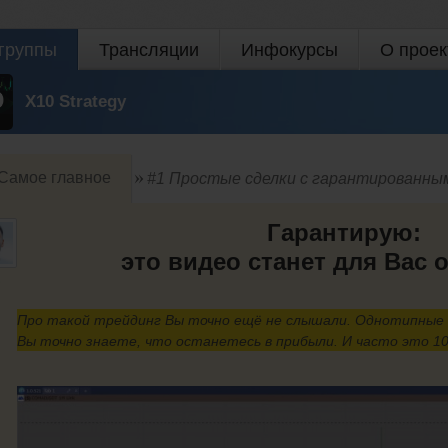
группы
Трансляции
Инфокурсы
О проек
X10 Strategy
Самое главное
#1 Простые сделки с гарантированны
Гарантирую:
это видео станет для Вас 
Про такой трейдинг Вы точно ещё не слышали. Однотипные с
Вы точно знаете, что останетесь в прибыли. И часто это 1