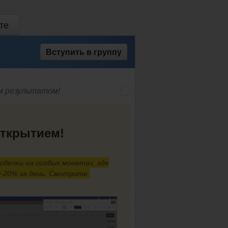
те
Вступить
в группу
м результатом!
открытием!
делки на особых монетах, где
0-20% за день. Смотрите: