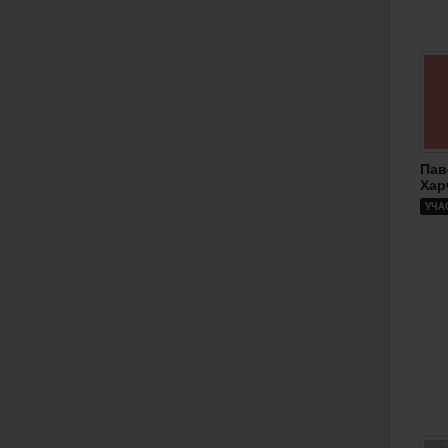
Пав
Хар
УЧА