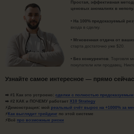
Простая, эффективная метод
ценовых аномалиях в непопу
• На 100% предсказуемый рез
входа в сделку.
• Мгновенная отдача от ваши
старта достаточно уже $20.
•
Без конкурентов
. Торговля 
покупатели или продавец. Никт
Узнайте самое интересное — прямо сейча
➡️ #1
Как это устроено:
сделки с полностью
предсказуемым
➡️ #2 КАК и ПОЧЕМУ работает
X10 Strategy
⚡
Демонстрация: мой
реальный счёт вырос на +1000%
за ме
⚡
Как
выглядит трейдинг
по этой системе
⚡Всё
про
возможные риски