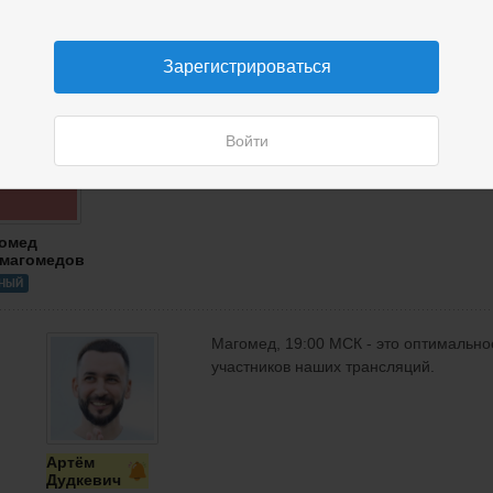
Артём
Дудкевич
Зарегистрироваться
Пораньше нельзя начинать?
Войти
омед
магомедов
НЫЙ
Магомед, 19:00 МСК - это оптимальн
участников наших трансляций.
Артём
Дудкевич