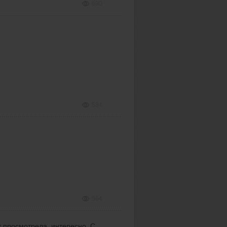
690
584
564
к просмотрела, интересно. С