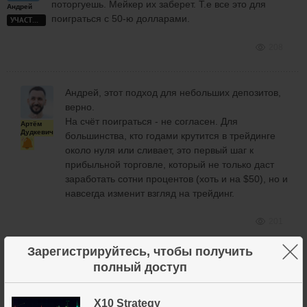
поторгуешь. Мейкер их заберет. Т.е все это для
Андрей
поиграться с 50-ю долларами.
УЧАСТНИК
208
Андрей, этот подход для небольших депозитов,
верно.
На счёт поиграться - не согласен. Для
Артём
Дудкевич
большинства, кто годами крутится в трейдинге
около нуля или сливает, это первый шаг к
прибыльной торговле, который не только даст
заработать сотни процентов (хоть и на $50), но и
навсегда изменит взгляд на трейдинг.
201
×
Зарегистрируйтесь, чтобы получить
полный доступ
Мейкер их заберет.
Артём
X10 Strategy
Нет, крупную лимитную заявку он просто не
Дудкевич