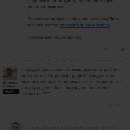
Попробуйте, пожалуйста, по ней пройти, все
должно получиться!
Если что-то пойдет не так, напишите нам) Либо
тут либо вот тут:
https://info.support-desk.ru/
Обязательно решим вопрос)
223
+1
Я всегда пропускал низколиквиндые монеты. У них
действительно странные графики, в виде пампов,
дампов или пилы. Но понимаю так же что во флете
Вячеслав
Коваленко
тоже куча денег. Знать бы когда он начнется и
УЧАСТНИК
закончится???
200
Знать бы когда он начнется и закончится???