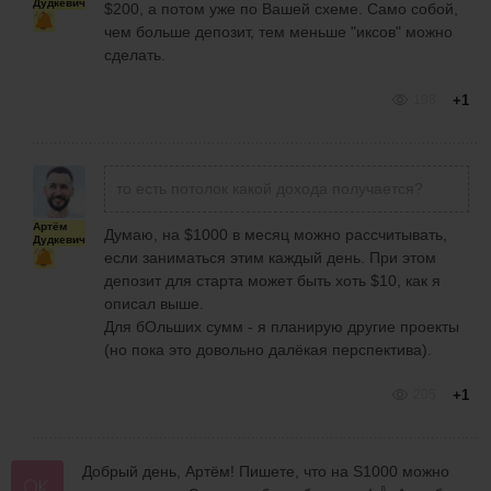
Дудкевич
$200, а потом уже по Вашей схеме. Само собой,
чем больше депозит, тем меньше "иксов" можно
сделать.
198
+1
то есть потолок какой дохода получается?
Артём
Думаю, на $1000 в месяц можно рассчитывать,
Дудкевич
если заниматься этим каждый день. При этом
депозит для старта может быть хоть $10, как я
описал выше.
Для бОльших сумм - я планирую другие проекты
(но пока это довольно далёкая перспектива).
205
+1
Добрый день, Артём! Пишете, что на S1000 можно