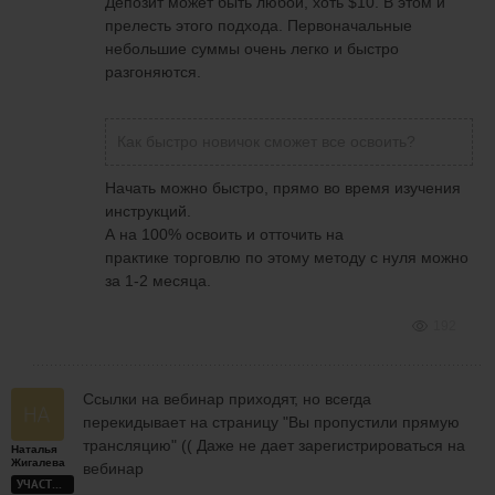
Депозит может быть любой, хоть $10. В этом и
прелесть этого подхода. Первоначальные
небольшие суммы очень легко и быстро
разгоняются.
Как быстро новичок сможет все освоить?
Начать можно быстро, прямо во время изучения
инструкций.
А на 100% освоить и отточить на
практике торговлю по этому методу с нуля можно
за 1-2 месяца.
192
Ссылки на вебинар приходят, но всегда
перекидывает на страницу "Вы пропустили прямую
трансляцию" (( Даже не дает зарегистрироваться на
Наталья
Жигалева
вебинар
УЧАСТНИК