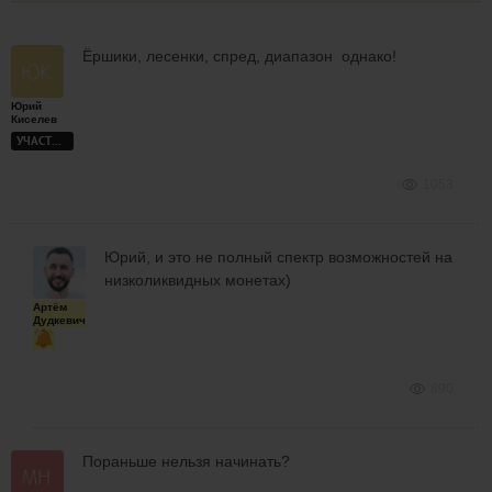
Ёршики, лесенки, спред, диапазон однако!
Юрий
Киселев
УЧАСТНИК
1053
Юрий, и это не полный спектр возможностей на
низколиквидных монетах)
Артём
Дудкевич
890
Пораньше нельзя начинать?