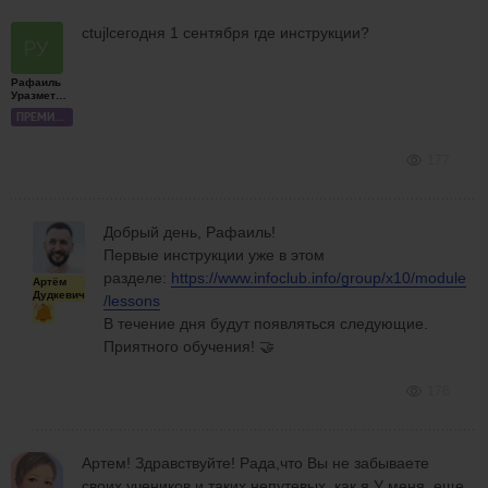
ctujlсегодня 1 сентября где инструкции?
Рафаиль
Уразметов
ПРЕМИУМ
177
Добрый день, Рафаиль!
Первые инструкции уже в этом
разделе:
https://www.infoclub.info/group/x10/module
Артём
Дудкевич
/lessons
В течение дня будут появляться следующие.
Приятного обучения! 🤝
176
Артем! Здравствуйте! Рада,что Вы не забываете
своих учеников,и таких непутевых ,как я.У меня еще