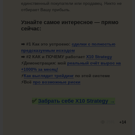
единственный покупатели или продавец. Никто не
отбирает Вашу прибыль.
Узнайте самое интересное — прямо
сейчас:
➡️ #1
Как это устроено:
сделки с полностью
предсказуемым исходом
➡️ #2 КАК и ПОЧЕМУ работает
X10 Strategy
⚡
Демонстрация: мой
реальный счёт вырос на
+1000%
за месяц!
⚡
Как
выглядит трейдинг
по этой системе
⚡Всё
про
возможные риски
✅
Забрать себе X10
Strategy →
2591
+14