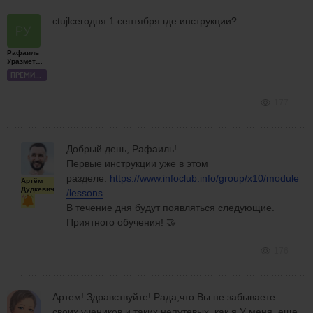
ctujlсегодня 1 сентября где инструкции?
Рафаиль
Уразметов
ПРЕМИУМ
177
Добрый день, Рафаиль!
Первые инструкции уже в этом
разделе:
https://www.infoclub.info/group/x10/module
Артём
Дудкевич
/lessons
В течение дня будут появляться следующие.
Приятного обучения! 🤝
176
Артем! Здравствуйте! Рада,что Вы не забываете
своих учеников,и таких непутевых ,как я.У меня еще