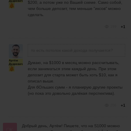
Дудкевич
$200, а потом уже по Вашей схеме. Само собой,
чем больше депозит, тем меньше "иксов" можно
сделать.
199
+1
то есть потолок какой дохода получается?
Артём
Думаю, на $1000 в месяц можно рассчитывать,
Дудкевич
если заниматься этим каждый день. При этом
депозит для старта может быть хоть $10, как я
описал выше.
Для бОльших сумм - я планирую другие проекты
(но пока это довольно далёкая перспектива).
206
+1
Добрый день, Артём! Пишете, что на S1000 можно