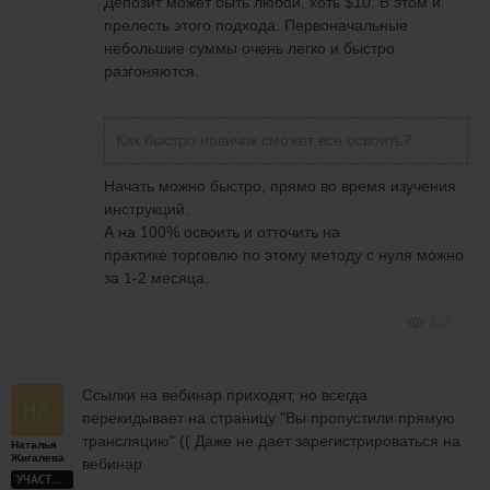
Депозит может быть любой, хоть $10. В этом и
прелесть этого подхода. Первоначальные
небольшие суммы очень легко и быстро
разгоняются.
Как быстро новичок сможет все освоить?
Начать можно быстро, прямо во время изучения
инструкций.
А на 100% освоить и отточить на
практике торговлю по этому методу с нуля можно
за 1-2 месяца.
193
Ссылки на вебинар приходят, но всегда
перекидывает на страницу "Вы пропустили прямую
трансляцию" (( Даже не дает зарегистрироваться на
Наталья
Жигалева
вебинар
УЧАСТНИК