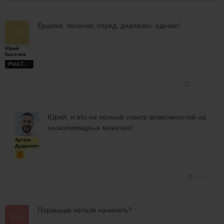
Ёршики, лесенки, спред, диапазон однако!
Юрий
Киселев
УЧАСТНИК
1053
Юрий, и это не полный спектр возможностей на
низколиквидных монетах)
Артём
Дудкевич
890
Пораньше нельзя начинать?