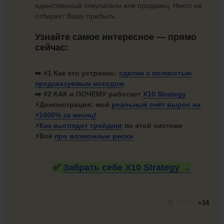
единственный покупатели или продавец. Никто не
отбирает Вашу прибыль.
Узнайте самое интересное — прямо
сейчас:
➡️ #1
Как это устроено:
сделки с полностью
предсказуемым исходом
➡️ #2 КАК и ПОЧЕМУ работает
X10 Strategy
⚡
Демонстрация: мой
реальный счёт вырос на
+1000%
за месяц!
⚡
Как
выглядит трейдинг
по этой системе
⚡Всё
про
возможные риски
✅
Забрать себе X10
Strategy →
2592
+14