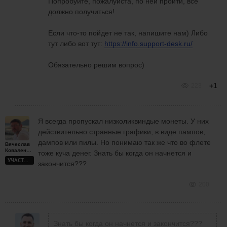
Попробуйте, пожалуйста, по ней пройти, все
должно получиться!
Если что-то пойдет не так, напишите нам) Либо
тут либо вот тут:
https://info.support-desk.ru/
Обязательно решим вопрос)
223
+1
Я всегда пропускал низколиквиндые монеты. У них
действительно странные графики, в виде пампов,
дампов или пилы. Но понимаю так же что во флете
Вячеслав
Коваленко
тоже куча денег. Знать бы когда он начнется и
УЧАСТНИК
закончится???
200
Знать бы когда он начнется и закончится???