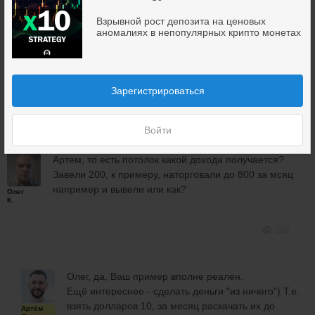
"прожуёт".
Взрывной рост депозита на ценовых
А вот если входить по рынку большим объёмом,
аномалиях в непопулярных крипто монетах
то конечно, заберёт.
Но мы будем сами забирать у тех
"криптоинвесторов", кто повёлся на маркетинг и
по рынку входит на таких монетах на $500-1000.
Зарегистрироваться
196
Войти
Артем, то есть потолок какой дохода получается?
Завели 200, к примеру, наторговали до 800 за мсяц
например и вывели или как?
Олег
К.
202
Олег, да, Ваш пример вполне реален.
Ещё интереснее - сделать деньги "из ничего") Т.е.
взять долларов 10, за месяц раскачать их до
Артём