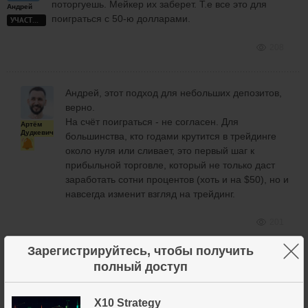
поторгуешь. Мейкер их заберет. Т.е все это для
Андрей
поиграться с 50-ю долларами.
УЧАСТНИК
208
Андрей, этот подход для небольших депозитов,
верно.
На счёт поиграться - не согласен. Для
Артём
Дудкевич
большинства, кто годами крутится в трейдинге
около нуля или сливает, это первый шаг к
прибыльной торговле, который не только даст
заработать сотни процентов (хоть и на $50), но и
навсегда изменит взгляд на трейдинг.
201
×
Зарегистрируйтесь, чтобы получить
полный доступ
Мейкер их заберет.
Артём
X10 Strategy
Нет, крупную лимитную заявку он просто не
Дудкевич