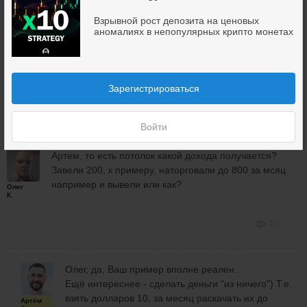
"прожуёт".
Взрывной рост депозита на ценовых
А вот если входить по рынку большим объёмом,
аномалиях в непопулярных крипто монетах
то конечно, заберёт.
Но мы будем сами забирать у тех
"криптоинвесторов", кто повёлся на маркетинг и
по рынку входит на таких монетах на $500-1000.
Зарегистрироваться
196
Войти
Артем, то есть потолок какой дохода получается?
Завели 200, к примеру, наторговали до 800 за мсяц
например и вывели или как?
Олег
К.
202
Олег, да, Ваш пример вполне реален.
Ещё интереснее - сделать деньги "из ничего") Т.е.
взять долларов 10, за месяц раскачать их до
Артём