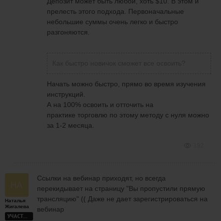
Депозит может быть любой, хоть $10. В этом и
прелесть этого подхода. Первоначальные
небольшие суммы очень легко и быстро
разгоняются.
Как быстро новичок сможет все освоить?
Начать можно быстро, прямо во время изучения
инструкций.
А на 100% освоить и отточить на
практике торговлю по этому методу с нуля можно
за 1-2 месяца.
192
Ссылки на вебинар приходят, но всегда
перекидывает на страницу "Вы пропустили прямую
трансляцию" (( Даже не дает зарегистрироваться на
Наталья
Жигалева
вебинар
УЧАСТНИК