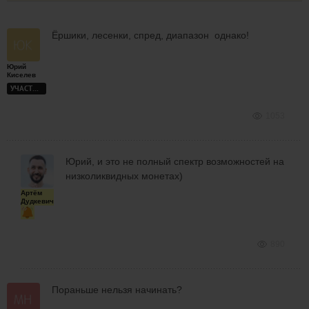
Ёршики, лесенки, спред, диапазон однако!
Юрий
Киселев
УЧАСТНИК
1053
Юрий, и это не полный спектр возможностей на
низколиквидных монетах)
Артём
Дудкевич
890
Пораньше нельзя начинать?