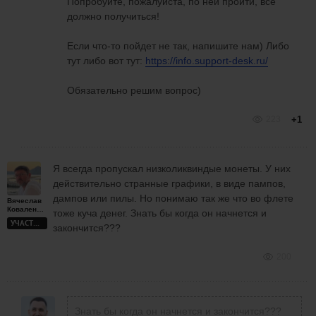
Попробуйте, пожалуйста, по ней пройти, все
должно получиться!
Если что-то пойдет не так, напишите нам) Либо
тут либо вот тут:
https://info.support-desk.ru/
Обязательно решим вопрос)
223
+1
Я всегда пропускал низколиквиндые монеты. У них
действительно странные графики, в виде пампов,
дампов или пилы. Но понимаю так же что во флете
Вячеслав
Коваленко
тоже куча денег. Знать бы когда он начнется и
УЧАСТНИК
закончится???
200
Знать бы когда он начнется и закончится???