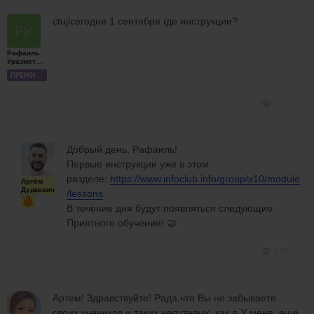
ctujlсегодня 1 сентября где инструкции?
Рафаиль
Уразметов
ПРЕМИУМ
177
Добрый день, Рафаиль!
Первые инструкции уже в этом
разделе:
https://www.infoclub.info/group/x10/module
Артём
Дудкевич
/lessons
В течение дня будут появляться следующие.
Приятного обучения! 🤝
176
Артем! Здравствуйте! Рада,что Вы не забываете
своих учеников,и таких непутевых ,как я.У меня еще