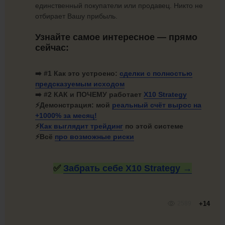
единственный покупатели или продавец. Никто не
отбирает Вашу прибыль.
Узнайте самое интересное — прямо
сейчас:
➡️ #1
Как это устроено:
сделки с полностью
предсказуемым исходом
➡️ #2 КАК и ПОЧЕМУ работает
X10 Strategy
⚡
Демонстрация: мой
реальный счёт вырос на
+1000%
за месяц!
⚡
Как
выглядит трейдинг
по этой системе
⚡Всё
про
возможные риски
✅
Забрать себе X10
Strategy →
2589
+14