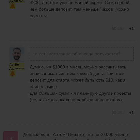
Дудкевич
$200, а потом уже по Вашей схеме. Само собой,
чем больше депозит, тем меньше "иксов" можно
сделать.
198
+1
то есть потолок какой дохода получается?
Артём
Думаю, на $1000 в месяц можно рассчитывать,
Дудкевич
если заниматься этим каждый день. При этом
депозит для старта может быть хоть $10, как я
описал выше.
Для бОльших сумм - я планирую другие проекты
(но пока это довольно далёкая перспектива).
205
+1
Добрый день, Артём! Пишете, что на S1000 можно