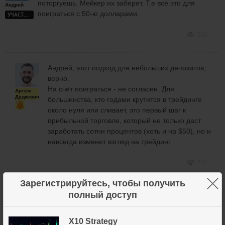
поторгуешь. Мейкер их заберет. Т.е все это для
Андрей
поиграться с 50-ю долларами.
УЧАСТНИК
208
Андрей, этот подход для небольших депозитов,
верно.
На счёт поиграться - не согласен. Для
Артём
Дудкевич
большинства, кто годами крутится в трейдинге
около нуля или сливает, это первый шаг к
прибыльной торговле, который не только даст
заработать сотни процентов (хоть и на $50), но и
навсегда изменит взгляд на трейдинг.
201
×
Зарегистрируйтесь, чтобы получить
полный доступ
Мейкер их заберет.
Артём
X10 Strategy
Нет, крупную лимитную заявку он просто не
Дудкевич